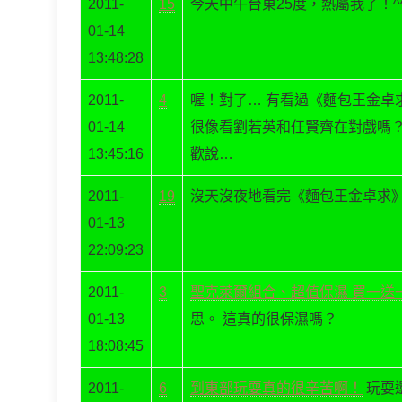
2011-
15
今天中午台東25度，熱屬我了！^
01-14
13:48:28
2011-
4
喔！對了… 有看過《麵包王金卓
01-14
很像看劉若英和任賢齊在對戲嗎
13:45:16
歡說…
2011-
19
沒天沒夜地看完《麵包王金卓求
01-13
22:09:23
2011-
3
聖克萊爾組合、超值保濕 買一送一 
01-13
思。 這真的很保濕嗎？
18:08:45
2011-
6
到東部玩耍真的很辛苦啊！
玩耍