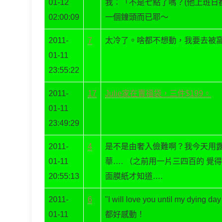
01-12
我：「不是七點了嗎？(他上班日
02:00:09
一個鐘頭而已耶～
2011-
7
太冷了。啥都不想動，我要去被
01-11
23:55:22
2011-
17
Julie家在賣福袋，三件$199。
01-11
23:49:29
2011-
4
是不是由奢入儉難啊？我今天用
01-11
華…. （之前用一片三四百的 覺
20:55:13
面膜紙才知道….
2011-
6
"I will love you until my dy
01-11
都好感動！