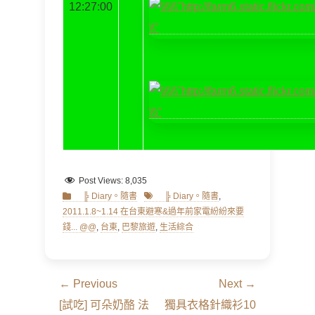
12:27:00
Post Views:
8,035
Categories
Tags
╠ Diary。隨書
╠ Diary。隨書
,
2011.1.8~1.14 在台東避寒&過年前家電紛紛來要
錢... @@
,
台東
,
巴黎旅遊
,
生活綜合
文
← Previous
Next →
章
Previous
Next
[試吃] 可朵奶酪 法
獨具衣格針織衫10