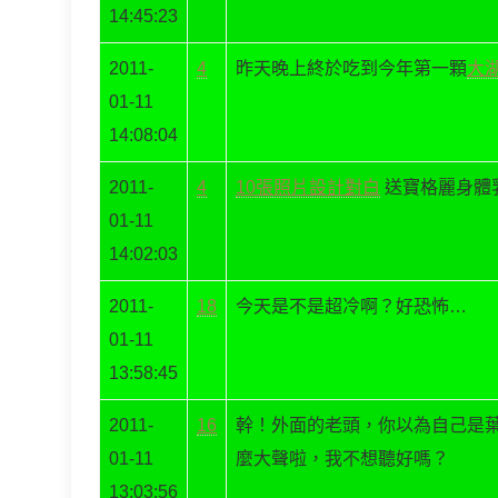
14:45:23
2011-
4
昨天晚上終於吃到今年第一顆
大
01-11
14:08:04
2011-
4
10張照片設計對白
送寶格麗身體
01-11
14:02:03
2011-
18
今天是不是超冷啊？好恐怖…
01-11
13:58:45
2011-
16
幹！外面的老頭，你以為自己是
01-11
麼大聲啦，我不想聽好嗎？
13:03:56