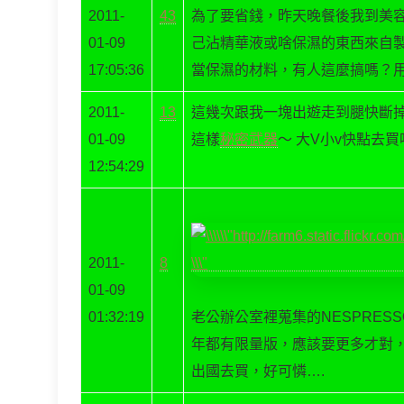
2011-
43
為了要省錢，昨天晚餐後我到美容
01-09
己沾精華液或啥保濕的東西來自
17:05:36
當保濕的材料，有人這麼搞嗎？
2011-
13
這幾次跟我一塊出遊走到腿快斷
01-09
這樣
秘密武器
～ 大V小v快點去買
12:54:29
2011-
8
01-09
01:32:19
老公辦公室裡蒐集的NESPRES
年都有限量版，應該要更多才對
出國去買，好可憐….