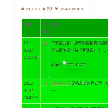
Posted
Author
2011/01/14
艾瑪
Leave a comment
on
時間
回
內容
覆
2011-
15
下週回北部一週有兩個很爽的體
01-14
可以把下週訂為「貴婦週」了….
17:17:45
心痛！
2011-
13
麻將聽牌王
是格友寫的程式耶！US
01-14
～
15:37:27