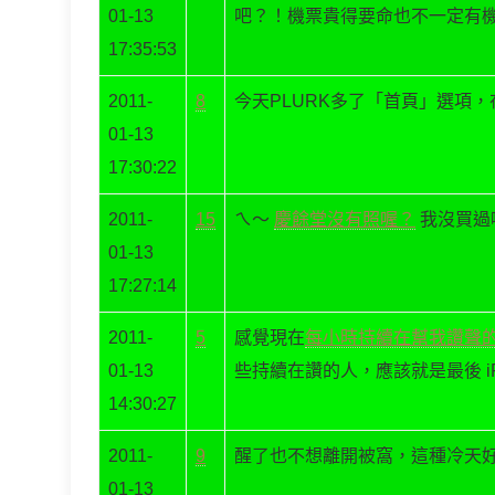
01-13
吧？！機票貴得要命也不一定有
17:35:53
2011-
8
今天PLURK多了「首頁」選項
01-13
17:30:22
2011-
15
ㄟ～
慶餘堂沒有照喔？
我沒買過
01-13
17:27:14
2011-
5
感覺現在
每小時持續在幫我讚聲
01-13
些持續在讚的人，應該就是最後 i
14:30:27
2011-
9
醒了也不想離開被窩，這種冷天
01-13