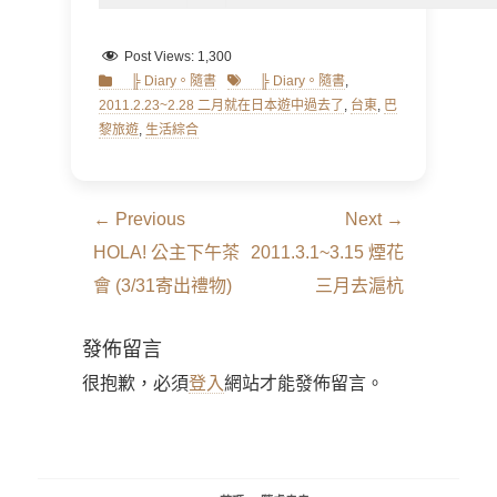
Post Views:
1,300
Categories
Tags
╠ Diary。隨書
╠ Diary。隨書
,
2011.2.23~2.28 二月就在日本遊中過去了
,
台東
,
巴
黎旅遊
,
生活綜合
文
← Previous
Next →
章
Previous
Next
HOLA! 公主下午茶
2011.3.1~3.15 煙花
導
post:
post:
會 (3/31寄出禮物)
三月去滬杭
覽
發佈留言
很抱歉，必須
登入
網站才能發佈留言。