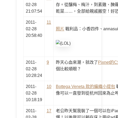
02-28
存。從釀梅、梅汁，到素雞、醃
21:07:54
乾菜……，全部給親戚搬空！好
2011-
11
02-28
照片
戰利品：小香四件、annas
20:58:40
2011-
9
昨天心血來潮，就改了
Pixnet的C
02-28
個比較順眼？
10:28:24
2011-
10
Bottega Veneta 款的編織小提包
02-28
像可以一直發到從杭州回來為止
10:18:19
2011-
17
老公昨天幫我裝了一個可以在iPa
02-28
爆！以後我可以躺在床上用iPad