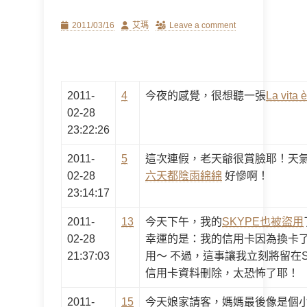
Posted
Author
2011/03/16
艾瑪
Leave a comment
on
2011-
4
今夜的感覺，很想聽一張
La vita è
02-28
23:22:26
2011-
5
這次連假，老天爺很賞臉耶！天
02-28
六天都陰雨綿綿
好慘啊！
23:14:17
2011-
13
今天下午，我的
SKYPE也被盜用
02-28
幸運的是：我的信用卡因為換卡了
21:37:03
用～ 不過，這事讓我立刻將留在
信用卡資料刪除，太恐怖了耶！
2011-
15
今天娘家請客，媽媽最後像是個