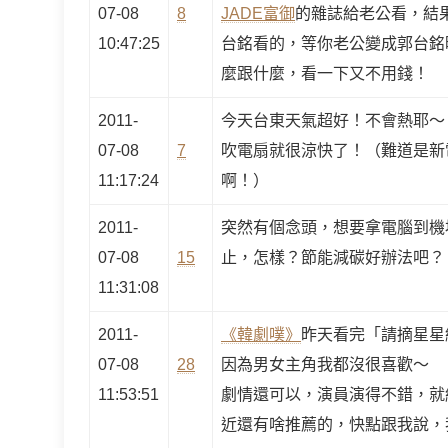
07-08
8
JADE富御
的雜誌給老公看，結
10:47:25
台銘看的，等你老公變成郭台銘
麼跟什麼，看一下又不用錢！
2011-
今天台東天氣超好！不會熱耶～
07-08
7
吹電扇就很涼快了！（難道是新
11:17:24
啊！）
2011-
突然有個念頭，想要拿電腦到機
07-08
15
止，怎樣？節能減碳好辦法吧？
11:31:08
2011-
《韓劇噗》
昨天看完「請摘星星
07-08
28
因為男女主角我都沒很喜歡～
11:53:51
劇情還可以，演員演得不錯，就
近還有啥推薦的，快點跟我說，