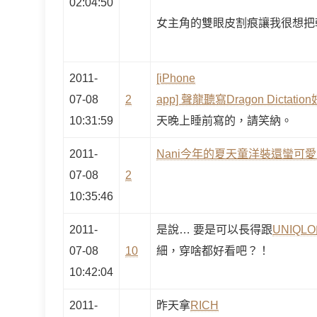
02:04:50
女主角的雙眼皮割痕讓我很想把
2011-
[iPhone
07-08
2
app] 聲龍聽寫Dragon Dict
10:31:59
天晚上睡前寫的，請笑納。
2011-
Nani今年的夏天童洋裝還蠻可
07-08
2
10:35:46
2011-
是說… 要是可以長得跟
UNIQL
07-08
10
細，穿啥都好看吧？！
10:42:04
2011-
昨天拿
RICH