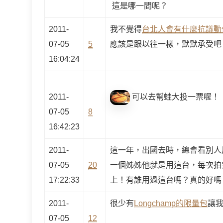
這是哪一間呢？
2011-
我不覺得
台北人會有什麼抗議動
07-05
5
應該是跟以往一樣，默默承受吧
16:04:24
2011-
可以去幫蛙大投一票喔！
07-05
8
16:42:23
2011-
這一年，出國去時，總會看別人
07-05
20
一個姊姊他就是用這台，每次拍
17:22:33
上！有誰用過這台嗎？真的好嗎
2011-
很少有
Longchamp的限量包
讓我
07-05
12