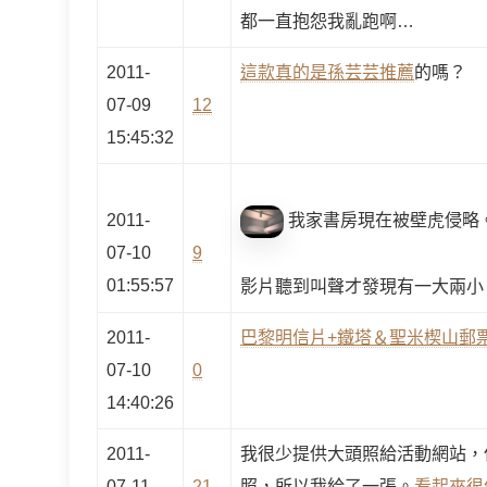
都一直抱怨我亂跑啊…
2011-
這款真的是孫芸芸推薦
的嗎？
07-09
12
15:45:32
2011-
我家書房現在被壁虎侵略
07-10
9
01:55:57
影片聽到叫聲才發現有一大兩小
2011-
巴黎明信片+鐵塔＆聖米楔山郵
07-10
0
14:40:26
2011-
我很少提供大頭照給活動網站，
07-11
21
照，所以我給了一張。
看起來很