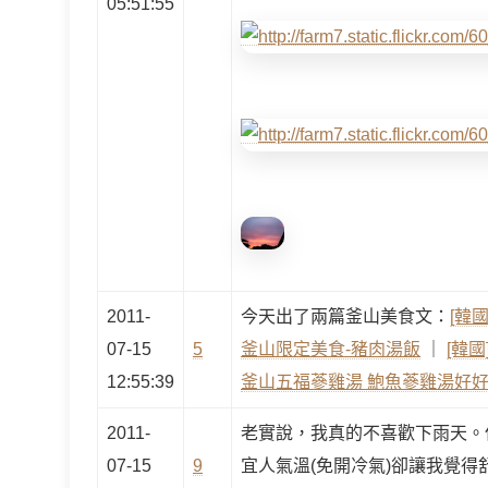
05:51:55
2011-
今天出了兩篇釜山美食文：
[韓國
07-15
5
釜山限定美食-豬肉湯飯
｜
[韓國
12:55:39
釜山五福蔘雞湯 鮑魚蔘雞湯好好
2011-
老實說，我真的不喜歡下雨天。
07-15
9
宜人氣溫(免開冷氣)卻讓我覺得