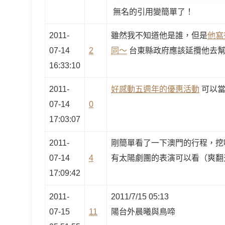
無名的引用變簡單了！
2011-
雖然我不知道他是誰，但是
他寫
07-14
2
同～
台東縣政府應該延攬他去
16:33:10
2011-
好感動五週年的優惠活動
可以當
07-14
0
17:03:07
2011-
剛簡單看了一下澳門的行程，挖
07-14
4
有太陽劇團的表演可以看（爽翻
17:09:42
2011-
2011/7/15 05:13
07-15
11
陽台外晨曦與鳥啼