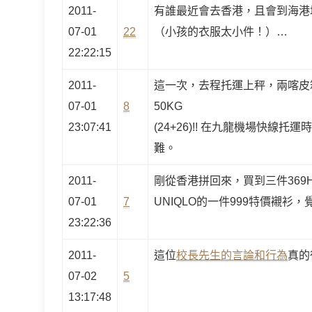
2011-
有誰最近會去香港，且會到海港
07-01
22
（小孩的衣服太小件！）…
22:22:15
2011-
這一次，去程托運上秤，兩喀皮
07-01
8
50KG
23:07:41
(24+26)!! 在九龍機場快線
難。
2011-
剛從香港拼回來，買到三件369H
07-01
7
UNIQLO的一件999特價襯衫，覺
23:22:36
2011-
這位
校長先生的言論和行為
真的
07-02
5
13:17:48