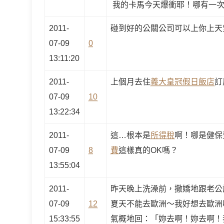
我的卡馬今天爆衝耶！哪有一次升
2011-
碰到好的公關公司可以上你上天
07-09
0
13:11:20
2011-
上個月去住
義大皇冠假日飯店
訂
07-09
10
13:22:34
2011-
這…根本是
所得稅
啊！哪是健保
07-09
8
費
這樣真的OK嗎？
13:55:04
2011-
昨天晚上洗澡前，撒嬌地跟老公
07-09
12
夏天不能去歐洲～我好想去歐洲
15:33:55
氣概地回：「妳去啊！妳去啊！