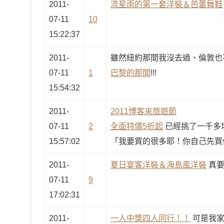
2011-
流星雨的第一套洋裝＆芭蕾舞鞋
07-11
10
15:22:37
2011-
雖然紐約那間我沒去過、倫敦也
07-11
1
巴黎的那間
!!!
15:54:32
2011-
2011博客來旅遊節
07-11
2
全面特價5折起
已經挑了一千多
15:57:02
「我要買的很多耶！你自己先買
2011-
夏日宴客洋裝＆海島風洋裝
真要
07-11
9
17:02:31
2011-
一人中獎四人同行！！
可是我家