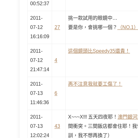
00:52:37
2011-
挑一款試用的眼鏡中…
07-12
27
要是你，會挑哪一個？
（NO.1
16:16:09
2011-
這個鏡頭比Speedy35還貴！
07-12
4
21:47:14
2011-
再不注意我就要工傷了！
07-13
6
11:46:36
2011-
X~~~X!!! 五天四夜耶！
澳門銀河
07-13
43
間衝突。三間飯店都會住耶！我
12:02:24
訓，我不想再換了）