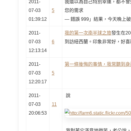
2011-
我還以為自己特別幸運，都不會
07-03
5
您的需求
01:39:12
— 錯誤 999」結果，今天晚上
2011-
我的第一次南半球之旅
發生在2
07-03
6
到訪紐西蘭。印象非常好，好喜
12:13:14
2011-
第一條後悔的事情，我常聽到身
07-03
5
12:20:17
2011-
說
07-03
11
20:06:53
我對著它滿意地微笑，老公說，