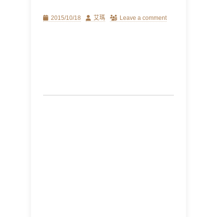
Posted
Author
2015/10/18
艾瑪
Leave a comment
on