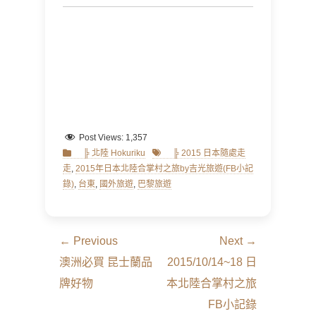
Post Views:
1,357
Categories
Tags
╠ 北陸 Hokuriku
╠ 2015 日本隨處走
走
,
2015年日本北陸合掌村之旅by吉光旅遊(FB小記
錄)
,
台東
,
國外旅遊
,
巴黎旅遊
文
← Previous
Next →
章
Previous
Next
澳洲必買 昆士蘭品
2015/10/14~18 日
導
post:
post:
牌好物
本北陸合掌村之旅
覽
FB小記錄