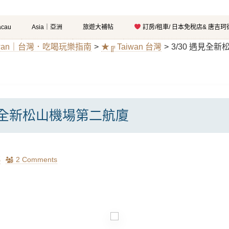
cau
Asia｜亞洲
旅遊大補帖
訂房/租車/ 日本免稅店& 唐吉
iwan｜台灣．吃喝玩樂指南
>
★╔ Taiwan 台灣
>
3/30 遇見全
遇見全新松山機場第二航廈
瑪
2 Comments