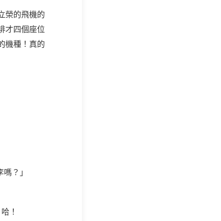
立榮的飛機的
排才四個座位
的機種！真的
李嗎？」
！哈！