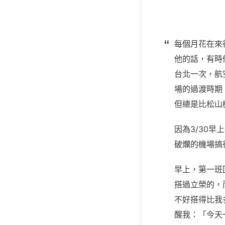
每個月花在來
他的話，有時
台北一次，航
場的過渡時期
但總是比松山
因為
3/30
早上
破爛的機場搞
早上，第一班
搭過立榮的，
不好搭得比我
醒我：「今天