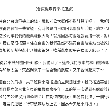
（台東機場行李托運處）
往台北台東飛機上的錢，我和老公大概都不敢計算了吧？！我起
候得要參加一些會議，有時候是自己想回北部參加活動，總之也
空公司賺我們的機票賺很大啊！就是因為每兩週就要搭一次，對
，實在是很搖頭。住在台東的我們雖然不滿意台東航空站也被改
機場被切割得亂七八糟來得好。這種亂象似乎在這兩天結束了？
從台東搭飛機回松山後，我嚇到了。這是我們原本的松山機場嗎
得印象太差，突然間來了一個全新的航廈，又不習慣起來了～
回台北的飛機，來了班從來沒搭過的立榮螺蜁槳，我只搭過華信
而且搭立榮台北台東的飛機這麼多年，真的第一次碰到有螺蜁槳
多的老公也沒搭到過吧？）在劃位的時候，地勤看我拉了一個行
一定要托運喔，行李沒辦法放上去，因為今天是小飛機。」