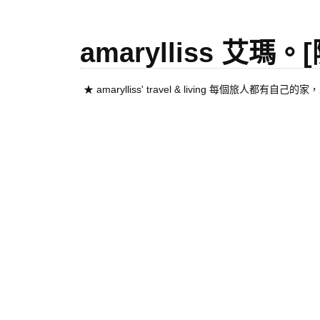
amarylliss 艾瑪
★ amarylliss' travel & living 每個旅人