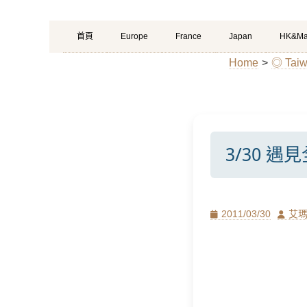
Primary
Skip
首頁
Europe
France
Japan
HK&Ma
Menu
to
Home
>
◎ Ta
content
3/30 
Posted
Author
2011/03/30
艾
on