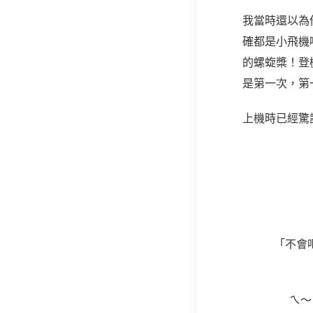
我當時還以為
確都是小飛機
的螺蜁槳！登
是第一次，第
上機時已經驚
「不會
ㄟ～