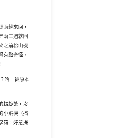
碼兩趟來回，
是兩三週就回
於之前松山機
得有點奇怪，
！
？哈！被原本
的螺蜁槳，沒
的小飛機（搞
李箱，好意提