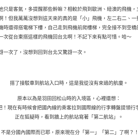
他只是客氣，多提醒那些幹嘛？相較於飛到歐洲、紐澳的飛機，
啊！但我萬萬沒想到這天來的真的是「小」飛機，左二右二、一
機時還得搭電梯下樓，自己走到飛機前爬樓梯，完全接不到空橋
一次從台東搭這樣的飛機回台北啊！不記下來有點可惜。哈～
訝一次了，沒想到回到台北又驚訝一次。
搭了接駁車到航站入口時，這是我從沒有來過的航廈。
原本以為是羽田回松山時的入境區，心裡還想：
吧！現在有時候會把國內線的乘客拉到國際線的行李轉盤提領行
正在狐疑時，看到牆上的航站寫著「第二航站」。
 不是分國內國際而已耶，原來現在分「第一」「第二」了啊？