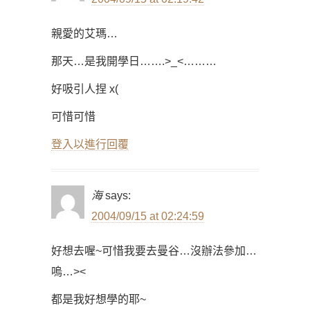
親愛的艾瑪…
那天…是我開學日…….>_<………
好吸引人捏 x(
可惜可惜
登入以進行回覆
海
says:
2004/09/15 at 02:24:59
好想去喔~可惜我要去曼谷…沒辦法參加…
嗚…><
都是我好想學的耶~