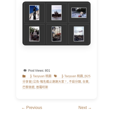
Post Views:
801
Categories
Tags
╠ Taoyuan 桃園
╠ Taoyuan 桃園
,
[925
分享會] 公告-報名截止謝謝大家！
,
不設分類
,
台東
,
巴黎旅遊
,
普羅旺斯
文
← Previous
Next →