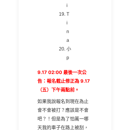
i
T
i
n
a
小
p
9.17 02:00 最後一次公
告：報名截止修正為 9.17
（五）下午兩點前。
如果我說報名到現在為止
會不會被打？應該是不會
吧？！但是為了怕萬一哪
天我的車子在路上被刮，