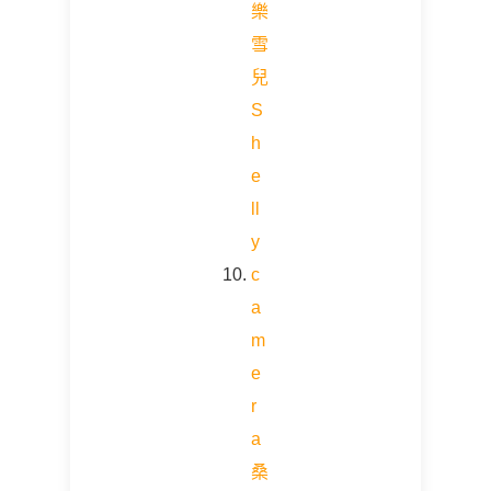
樂
雪
兒
S
h
e
ll
y
c
a
m
e
r
a
桑