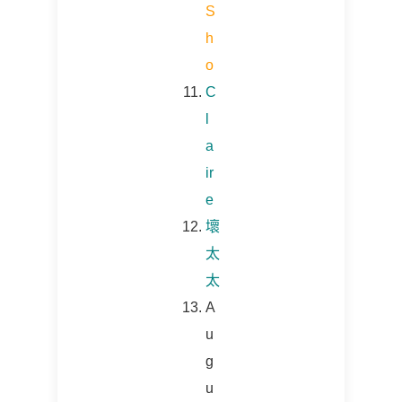
S
h
o
C
l
a
ir
e
壞
太
太
A
u
g
u