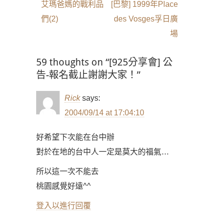
章
Previous
Next
艾瑪爸媽的戰利品
[巴黎] 1999年Place
導
post:
post:
們(2)
des Vosges孚日廣
覽
場
59 thoughts on “[925分享會] 公
告-報名截止謝謝大家！”
Rick
says:
2004/09/14 at 17:04:10
好希望下次能在台中辦
對於在地的台中人一定是莫大的福氣…
所以這一次不能去
桃園感覺好遠^^
登入以進行回覆