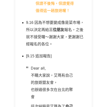
保證不後悔，保證覺得
值得這一趟旅途喔！
9.16 因為不想要變成像是菜市場，
所以決定再給
三位朋友
報名，之後
就不接受囉～謝謝大家，更謝謝已
經報名的各位。
[9.15 追加報告]
Dear all,
不瞞大家說，艾瑪有自己
的旅遊盟友會，
也辦過很多次在台北的聚
會
這次純粹是艾瑪為了
自己