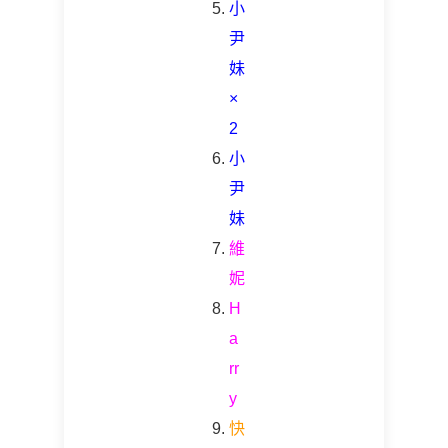
小
尹
妹
×
2
小
尹
妹
維
妮
H
a
rr
y
快