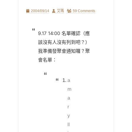
Posted
Author
2004/09/14
艾瑪
59 Comments
on
9.17 14:00 名單確認（應
該沒有人沒有列到吧？）
我準備發聚會通知囉？聚
會名單：
a
m
a
r
y
ll