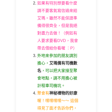
如果有特別想要看什麼
請不要客氣寫信過來給
艾瑪。雖然不能保證準
備得很齊全，但是我絕
對盡力去做！（例如有
人要求要看DVD，我會
帶去借給你看喔 ：P）
外地來參加的朋友請別
擔心，
艾瑪備有司機數
名
，可以把大家接至聚
會地點，請不用擔心被
計程車司機坑。
聚會有
神秘禮物的好康
喔！嘿嘿嘿嘿～～ 這個
得見了面才告訴你們，