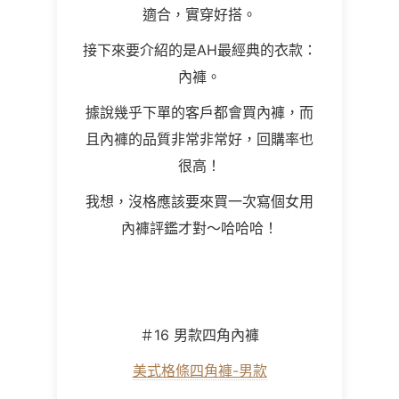
適合，實穿好搭。
接下來要介紹的是AH最經典的衣款：
內褲。
據說幾乎下單的客戶都會買內褲，而
且內褲的品質非常非常好，回購率也
很高！
我想，沒格應該要來買一次寫個
女用
內褲
評鑑才對～哈哈哈！
＃
16
男款四角內褲
美式格條四角褲-男款