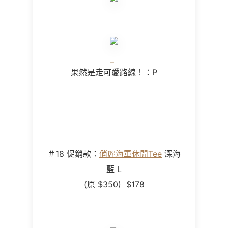
果然是走可愛路線！：P
＃
18
促銷款：
俏麗海軍休閒Tee
深海
藍 L
(原
$350) $178