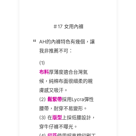
＃
17
女用內褲
AH
的內褲特色有幾個，讓
我非推薦不可：
(1)
布料
厚薄度適合台灣氣
候，純棉布面很細柔的親
膚感又吸汗。
(2)
鬆緊帶
採用Lycra彈性
腰帶，耐穿不易變形。
(3)
在
版型
上採低腰設計，
穿牛仔褲不曝光。
(4)
印花
使用超高檔印刷工