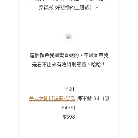
穿襯衫 好悲慘的上班族）。
這個顏色我還蠻喜歡的，不過圖案我
是看不出來有啥特別意義。哈哈！
＃21
美式休閒風短褲-男款
海軍藍 34
(
原
$499
)
$398