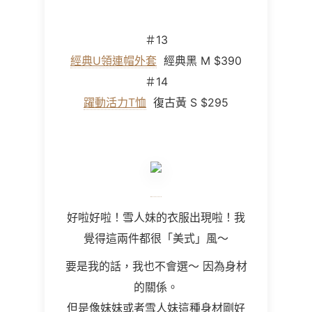
＃
13
經典U領連帽外套
經典黑 M $390
＃
14
躍動活力T恤
復古黃 S $295
好啦好啦！雪人妹的衣服出現啦！我
覺得這兩件都很「美式」風～
要是我的話，我也不會選～ 因為身材
的關係。
但是像妹妹或者雪人妹這種身材剛好