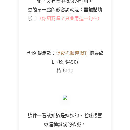
化，又有集中視線的作用，
更簡單一點的形容詞就是：
畫龍點睛
啦！
（你詞窮喔？只會用這一句～）
＃
19
促銷款：
俏皮抓皺連帽T
懷舊綠
L
(
原
$490
)
特 $199
這件一看就知道是妹妹的，老妹很喜
歡這種調調的衣服。