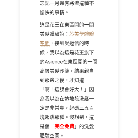
忘記一月還有寒流這種不
愉快的事情。
這是花王在東區開的一間
美髮體驗館：
芯美學體驗
空間
，接到受邀信的時
候，我以為這是
花王旗下
的Asience
在東區開的一間
高級美髮沙龍，結果親自
到那邊之後，才知道
「啊！這誤會好大！」因
為我以為在這地段洗髮一
定是非常貴，起碼三五百
塊起跳那種。沒想到，這
是個「
完全免費
」的洗髮
體驗空間。