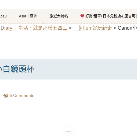
cau
Asia｜亞洲
旅遊大補帖
訂房/租車/ 日本免稅店& 唐吉
 Diary ｜生活．就是那樣五四三
>
╠ Fun 好玩新奇
>
Cano
小小白鏡頭杯
瑪
6 Comments