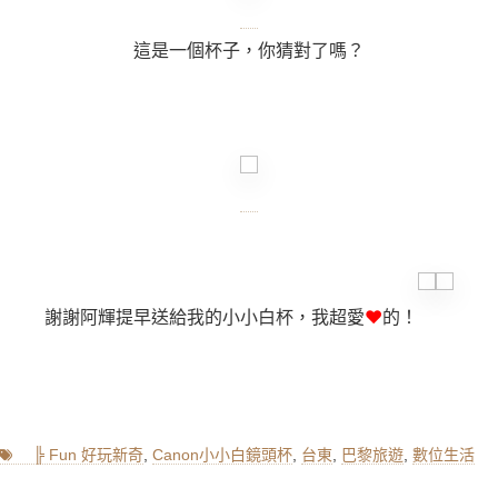
這是一個杯子，你猜對了嗎？
謝謝阿輝提早送給我的小小白杯，我超愛
♥
的！
Tags
╠ Fun 好玩新奇
,
Canon小小白鏡頭杯
,
台東
,
巴黎旅遊
,
數位生活