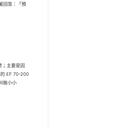
著回答：「預
綽號；主要是因
EF 70-200
 被叫做小小