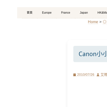
Primary
Skip
首頁
Europe
France
Japan
HK&Ma
Menu
to
Home
>
◎
content
Canon
Posted
Author
2010/07/26
艾
on