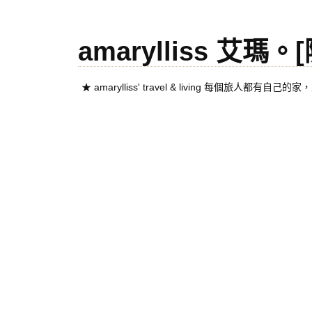
amarylliss 艾瑪
★ amarylliss' travel & living 每個旅人