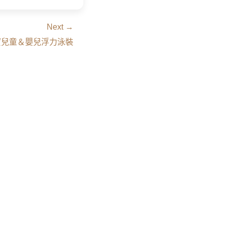
Next →
t 潑寶兒童＆嬰兒浮力泳裝