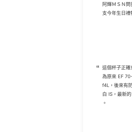
阿輝ＭＳＮ問
支今年生日禮
這個杯子正確來
為原來 EF 7
f4L，後來有防手
白 IS，最新的 E
。