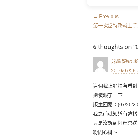
文
← Previous
Previous
章
第一次當特務就上手
post:
導
6 thoughts o
覽
光陰班No.4
2010/07/26 
這個我上網拍有看到
還傻眼了一下
版主回覆：(07/26/2010
我之前就知道有這樣
只是沒想到阿輝會送
粉開心柳～