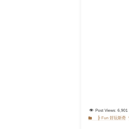
Post Views:
6,901
Categories
╠ Fun 好玩新奇