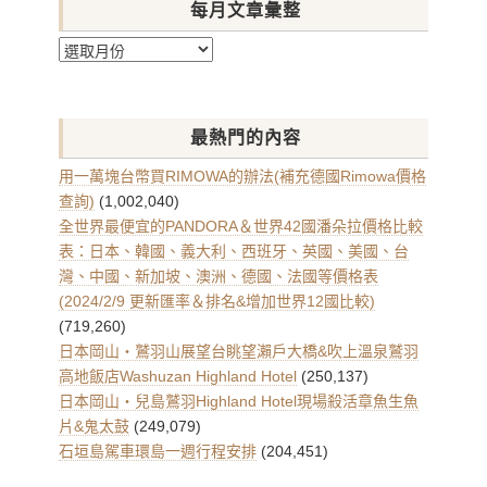
每月文章彙整
每
月
文
章
最熱門的內容
彙
整
用一萬塊台幣買RIMOWA的辦法(補充德國Rimowa價格
查詢)
(1,002,040)
全世界最便宜的PANDORA＆世界42國潘朵拉價格比較
表：日本、韓國、義大利、西班牙、英國、美國、台
灣、中國、新加坡、澳洲、德國、法國等價格表
(2024/2/9 更新匯率＆排名&增加世界12國比較)
(719,260)
日本岡山・鷲羽山展望台眺望瀨戶大橋&吹上溫泉鷲羽
高地飯店Washuzan Highland Hotel
(250,137)
日本岡山・兒島鷲羽Highland Hotel現場殺活章魚生魚
片&鬼太鼓
(249,079)
石垣島駕車環島一週行程安排
(204,451)