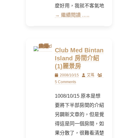
麼好用，我就不客氣地
→ 繼續閱讀 …..
Club Med Bintan
Island 房間介紹
(1)麗景房
Posted
Author
2008/10/15
艾瑪
on
5 Comments
1008/10/15 原本是想
要將下半部房間的介紹
另闢新文章的，但是覺
得這是同一個房間，如
果分散了，很難看清楚