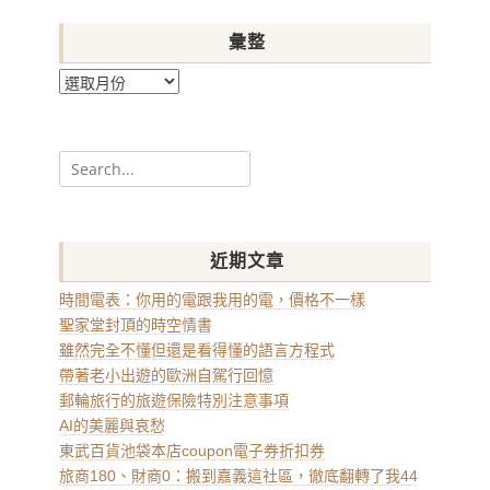
彙整
彙
整
Search
for:
近期文章
時間電表：你用的電跟我用的電，價格不一樣
聖家堂封頂的時空情書
雖然完全不懂但還是看得懂的語言方程式
帶著老小出遊的歐洲自駕行回憶
郵輪旅行的旅遊保險特別注意事項
AI的美麗與哀愁
東武百貨池袋本店coupon電子券折扣券
旅商180、財商0：搬到嘉義這社區，徹底翻轉了我44