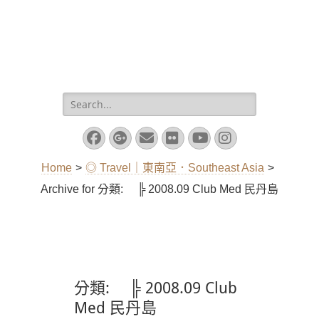
Search
for:
Facebook
Googleplus
Email
Flickr
YouTube
Instagram
Home
>
◎ Travel｜東南亞．Southeast Asia
>
Archive for
分類:
╠ 2008.09 Club Med 民丹島
分類:
╠ 2008.09 Club
Med 民丹島