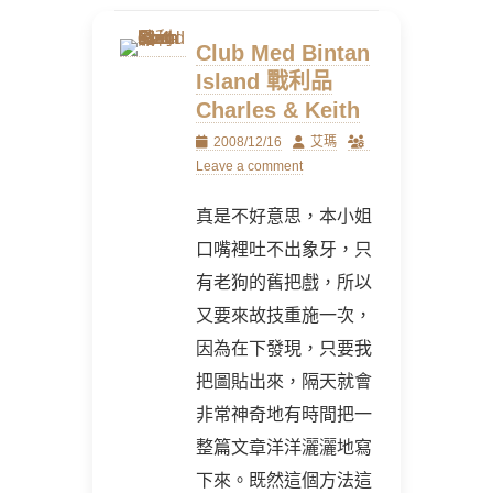
Club Med Bintan
Island 戰利品
Charles & Keith
Posted
Author
2008/12/16
艾瑪
on
Leave a comment
真是不好意思，本小姐
口嘴裡吐不出象牙，只
有老狗的舊把戲，所以
又要來故技重施一次，
因為在下發現，只要我
把圖貼出來，隔天就會
非常神奇地有時間把一
整篇文章洋洋灑灑地寫
下來。既然這個方法這