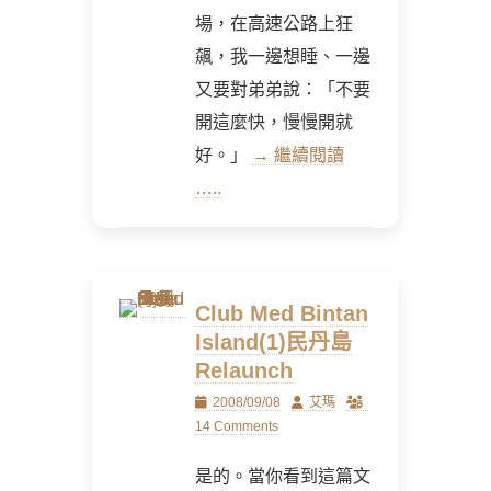
場，在高速公路上狂
飆，我一邊想睡、一邊
又要對弟弟說：「不要
開這麼快，慢慢開就
好。」
→ 繼續閱讀
…..
Club Med Bintan
Island(1)民丹島
Relaunch
Posted
Author
2008/09/08
艾瑪
on
14 Comments
是的。當你看到這篇文