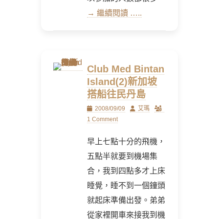
→ 繼續閱讀 …..
Club Med Bintan
Island(2)新加坡
搭船往民丹島
Posted
Author
2008/09/09
艾瑪
on
1 Comment
早上七點十分的飛機，
五點半就要到機場集
合，我到四點多才上床
睡覺，睡不到一個鐘頭
就起床準備出發。弟弟
從家裡開車來接我到機