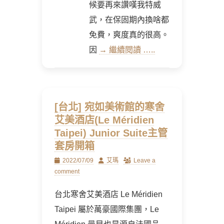
候要再來讚嘆我特威
武，在保固期內換啥都
免費，爽度真的很高。
因
→ 繼續閱讀 …..
[台北] 宛如美術館的寒舍
艾美酒店(Le Méridien
Taipei) Junior Suite主管
套房開箱
Posted
Author
2022/07/09
艾瑪
Leave a
on
comment
台北寒舍艾美酒店 Le Méridien
Taipei 屬於萬豪國際集團，Le