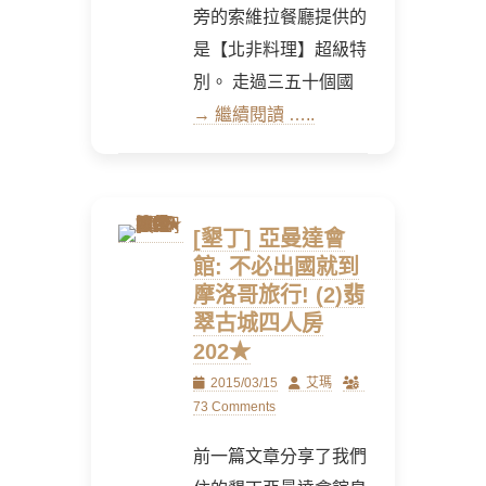
旁的索維拉餐廳提供的
是【北非料理】超級特
別。 走過三五十個國
→ 繼續閱讀 …..
[墾丁] 亞曼達會
館: 不必出國就到
摩洛哥旅行! (2)翡
翠古城四人房
202★
Posted
Author
2015/03/15
艾瑪
on
73 Comments
前一篇文章分享了我們