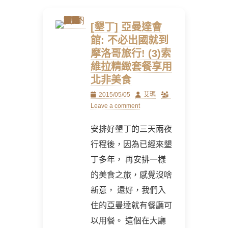
[墾丁] 亞曼達會
館: 不必出國就到
摩洛哥旅行! (3)索
維拉精緻套餐享用
北非美食
Posted
Author
2015/05/05
艾瑪
on
Leave a comment
安排好墾丁的三天兩夜
行程後，因為已經來墾
丁多年， 再安排一樣
的美食之旅，感覺沒啥
新意， 還好，我們入
住的亞曼達就有餐廳可
以用餐。 這個在大廳