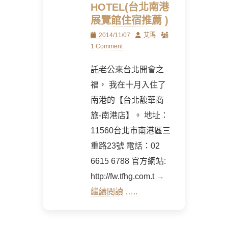
HOTEL(台北南港
展覽館住宿推薦 )
Posted
Author
2014/11/07
艾瑪
on
1 Comment
託老公來台北開會之
福， 我在十月入住了
南港的【台北馥華商
旅-南港店】。 地址：
11560台北市南港區三
重路23號 電話：02
6615 6788 官方網站:
http://fw.tfhg.com.t
→
繼續閱讀 …..