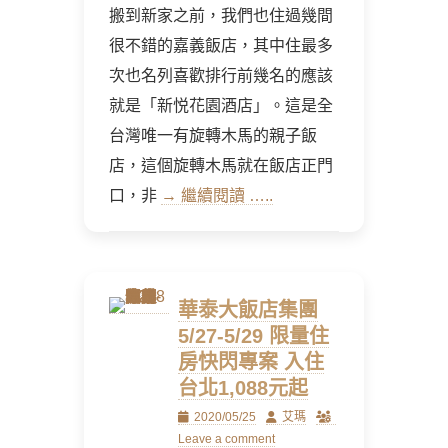
搬到新家之前，我們也住過幾間
很不錯的嘉義飯店，其中住最多
次也名列喜歡排行前幾名的應該
就是「新悦花園酒店」。這是全
台灣唯一有旋轉木馬的親子飯
店，這個旋轉木馬就在飯店正門
口，非
→ 繼續閱讀 …..
華泰大飯店集團
5/27-5/29 限量住
房快閃專案 入住
台北1,088元起
Posted
Author
2020/05/25
艾瑪
on
Leave a comment