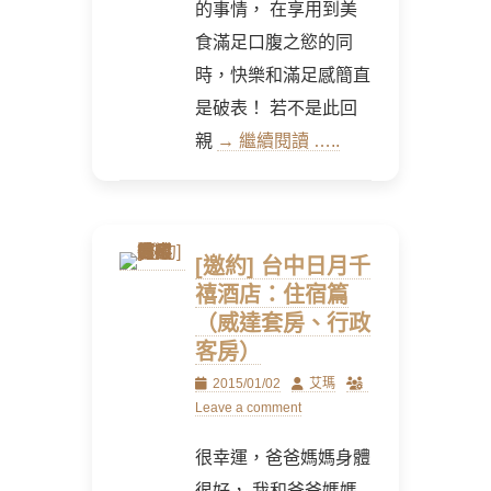
的事情， 在享用到美
食滿足口腹之慾的同
時，快樂和滿足感簡直
是破表！ 若不是此回
親
→ 繼續閱讀 …..
[邀約] 台中日月千
禧酒店：住宿篇
（威達套房、行政
客房）
Posted
Author
2015/01/02
艾瑪
on
Leave a comment
很幸運，爸爸媽媽身體
很好， 我和爸爸媽媽