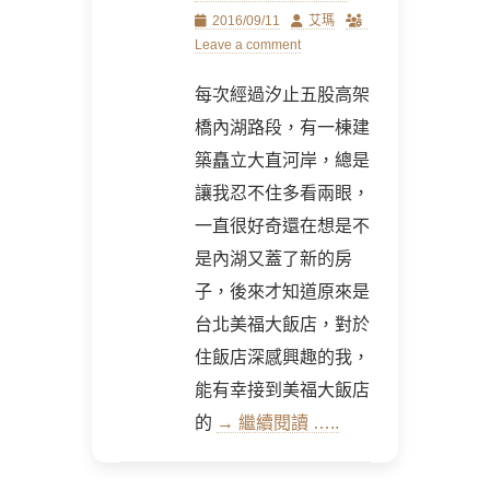
Posted
Author
2016/09/11
艾瑪
on
Leave a comment
每次經過汐止五股高架
橋內湖路段，有一棟建
築矗立大直河岸，總是
讓我忍不住多看兩眼，
一直很好奇還在想是不
是內湖又蓋了新的房
子，後來才知道原來是
台北美福大飯店，對於
住飯店深感興趣的我，
能有幸接到美福大飯店
的
→ 繼續閱讀 …..