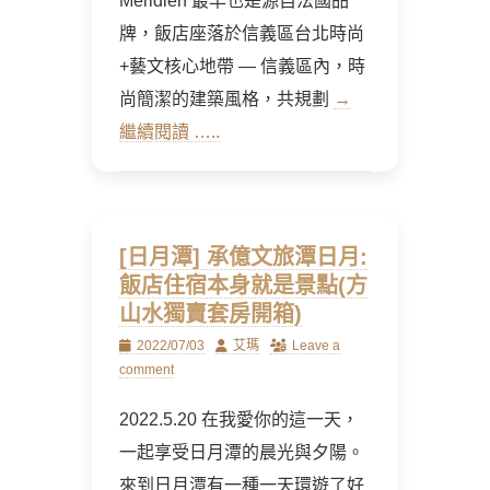
Méridien 最早也是源自法國品
牌，飯店座落於信義區台北時尚
+藝文核心地帶 — 信義區內，時
尚簡潔的建築風格，共規劃
→
繼續閱讀 …..
[日月潭] 承億文旅潭日月:
飯店住宿本身就是景點(方
山水獨賣套房開箱)
Posted
Author
2022/07/03
艾瑪
Leave a
on
comment
2022.5.20 在我愛你的這一天，
一起享受日月潭的晨光與夕陽。
來到日月潭有一種一天環遊了好