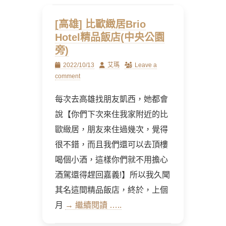
[高雄] 比歐緻居Brio
Hotel精品飯店(中央公園
旁)
Posted
Author
2022/10/13
艾瑪
Leave a
on
comment
每次去高雄找朋友凱西，她都會
說【你們下次來住我家附近的比
歐緻居，朋友來住過幾次，覺得
很不錯，而且我們還可以去頂樓
喝個小酒，這樣你們就不用擔心
酒駕還得趕回嘉義!】所以我久聞
其名這間精品飯店，終於，上個
月
→ 繼續閱讀 …..