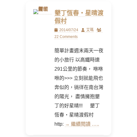
墾丁恆春‧星晴渡
假村
Posted
Author
2014/07/24
艾瑪
on
22 Comments
簡單計畫週末兩天一夜
的小旅行 以高鐵時速
291公里的節奏， 咻咻
咻的>>> 立刻就能飛也
奔似的，徜徉在南台灣
的陽光， 盡情擁抱墾
丁的好星晴!!! 墾丁
恆春‧星晴渡假村
http:
→ 繼續閱讀 …..