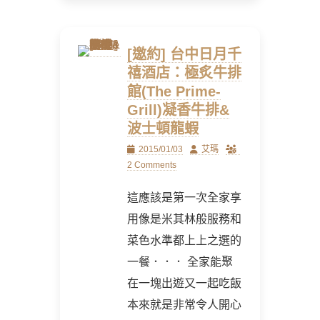
[邀約] 台中日月千
禧酒店：極炙牛排
館(The Prime-
Grill)凝香牛排&
波士頓龍蝦
Posted
Author
2015/01/03
艾瑪
on
2 Comments
這應該是第一次全家享
用像是米其林般服務和
菜色水準都上上之選的
一餐．．． 全家能聚
在一塊出遊又一起吃飯
本來就是非常令人開心