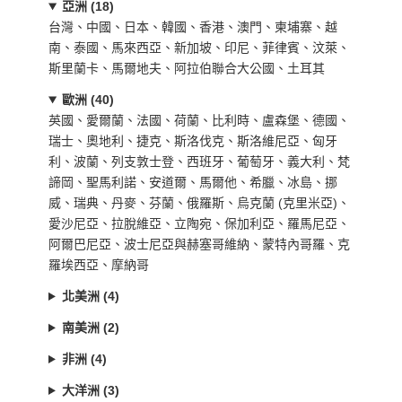
亞洲 (18)
台灣、中國、日本、韓國、香港、澳門、柬埔寨、越
南、泰國、馬來西亞、新加坡、印尼、菲律賓、汶萊、
斯里蘭卡、馬爾地夫、阿拉伯聯合大公國、土耳其
歐洲 (40)
英國、愛爾蘭、法國、荷蘭、比利時、盧森堡、德國、
瑞士、奧地利、捷克、斯洛伐克、斯洛維尼亞、匈牙
利、波蘭、列支敦士登、西班牙、葡萄牙、義大利、梵
諦岡、聖馬利諾、安道爾、馬爾他、希臘、冰島、挪
威、瑞典、丹麥、芬蘭、俄羅斯、烏克蘭 (克里米亞)、
愛沙尼亞、拉脫維亞、立陶宛、保加利亞、羅馬尼亞、
阿爾巴尼亞、波士尼亞與赫塞哥維納、蒙特內哥羅、克
羅埃西亞、摩納哥
北美洲 (4)
南美洲 (2)
非洲 (4)
大洋洲 (3)