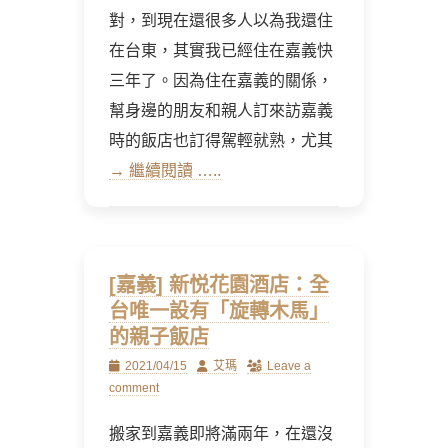
對，到現在還很多人以為我還住
在台東，其實我已經住在嘉義快
三年了。因為住在嘉義的關係，
幫身邊的朋友和親人訂來訪嘉義
時的飯店也訂得駕輕就熟，尤其
→ 繼續閱讀 …..
[嘉義] 新悦花園酒店：全
台唯一設有「旋轉木馬」
的親子飯店
Posted
Author
2021/04/15
艾瑪
Leave a
on
comment
搬家到嘉義即將滿兩年，在還沒