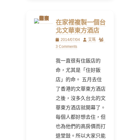
在家裡複製一個台
北文華東方酒店
Posted
Author
2014/07/04
艾瑪
on
3 Comments
我一直很有住飯店的
命，尤其是「住好飯
店」的命。 五月去住
了香港的文華東方酒店
之後，沒多久台北的文
華東方酒店就開幕了。
每個人都好想去住，但
也為他們的高房價而打
退堂鼓。所以大家只能