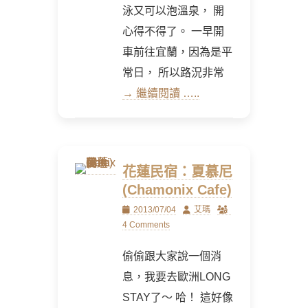
泳又可以泡溫泉， 開
心得不得了。 一早開
車前往宜蘭，因為是平
常日， 所以路況非常
→ 繼續閱讀 …..
花蓮民宿：夏慕尼
(Chamonix Cafe)
Posted
Author
2013/07/04
艾瑪
on
4 Comments
偷偷跟大家說一個消
息，我要去歐洲LONG
STAY了～ 哈！ 這好像