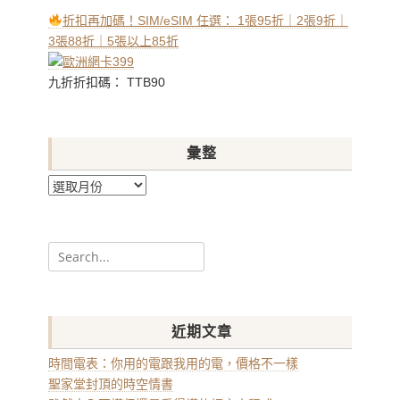
折扣再加碼！SIM/eSIM 任選： 1張95折｜2張9折｜
3張88折｜5張以上85折
九折折扣碼： TTB90
彙整
彙
整
Search
for:
近期文章
時間電表：你用的電跟我用的電，價格不一樣
聖家堂封頂的時空情書