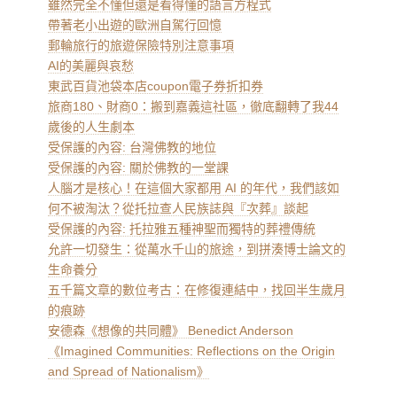
雖然完全不懂但還是看得懂的語言方程式
帶著老小出遊的歐洲自駕行回憶
郵輪旅行的旅遊保險特別注意事項
AI的美麗與哀愁
東武百貨池袋本店coupon電子券折扣券
旅商180、財商0：搬到嘉義這社區，徹底翻轉了我44
歲後的人生劇本
受保護的內容: 台灣佛教的地位
受保護的內容: 關於佛教的一堂課
人腦才是核心！在這個大家都用 AI 的年代，我們該如
何不被淘汰？從托拉查人民族誌與『次葬』談起
受保護的內容: 托拉雅五種神聖而獨特的葬禮傳統
允許一切發生：從萬水千山的旅途，到拼湊博士論文的
生命養分
五千篇文章的數位考古：在修復連結中，找回半生歲月
的痕跡
安德森《想像的共同體》 Benedict Anderson
《Imagined Communities: Reflections on the Origin
and Spread of Nationalism》