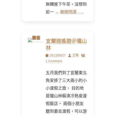
無轉進下午茶，沒想到
前一
→ 繼續閱讀 …..
宜蘭逍遙遊＠瓏山
林
Posted
Author
2013/08/27
艾瑪
on
1 Comment
五月我們到了宜蘭東北
角安排了三大兩小的小
小渡假之旅， 目的地
是瓏山林蘇澳冷熱泉渡
假飯店。 兩個小朋友
聽到要去渡假，可以游