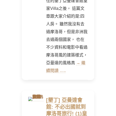
住的墾丁亞曼達會館皇
家Villa之後， 這篇文
章跟大家介紹的是:四
人房。 雖然我沒有去
過摩洛哥，但是非洲我
去過兩個國家， 也在
不少資料和電影中看過
摩洛哥風的建築樣式，
亞曼達的風格真
→ 繼
續閱讀 …..
[墾丁] 亞曼達會
館: 不必出國就到
摩洛哥旅行! (1)皇