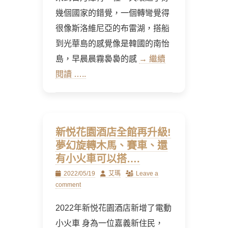
幾個國家的錯覺，一個轉彎覺得
很像斯洛維尼亞的布雷湖，搭船
到光華島的感覺像是韓國的南怡
島，早晨晨霧裊裊的感
→ 繼續
閱讀 …..
新悦花園酒店全館再升級!
夢幻旋轉木馬、賽車、還
有小火車可以搭….
Posted
Author
2022/05/19
艾瑪
Leave a
on
comment
2022年新悦花園酒店新增了電動
小火車 身為一位嘉義新住民，