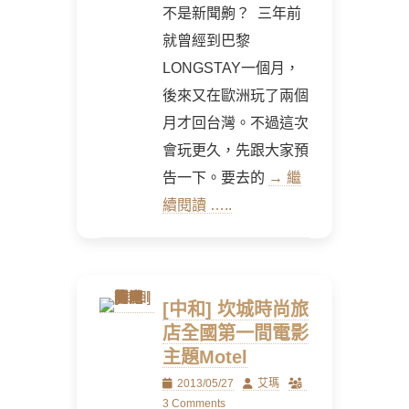
不是新聞齁？ 三年前
就曾經到巴黎
LONGSTAY一個月，
後來又在歐洲玩了兩個
月才回台灣。不過這次
會玩更久，先跟大家預
告一下。要去的
→ 繼
續閱讀 …..
[中和] 坎城時尚旅
店全國第一間電影
主題Motel
Posted
Author
2013/05/27
艾瑪
on
3 Comments