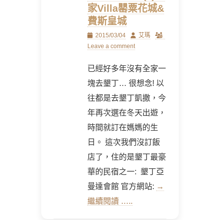
家Villa罌粟花城&
費斯皇城
Posted
Author
2015/03/04
艾瑪
on
Leave a comment
已經好多年沒有全家一
塊去墾丁… 很想念! 以
往都是去墾丁凱撒，今
年再次選在冬天出遊，
時間就訂在媽媽的生
日。 這次我們沒訂飯
店了，住的是墾丁最豪
華的民宿之一: 墾丁亞
曼達會館 官方網站:
→
繼續閱讀 …..