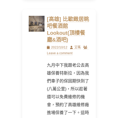
[高雄] 比歐緻居眺
吧餐酒館
Lookout(頂樓餐
廳&酒吧)
Posted
Author
2022/10/12
艾瑪
on
Leave a comment
九月中下我跟老公去高
雄保養特斯拉，因為我
們車子的保固期快到了
(八萬公里)，所以趁著
還可以免費維修的機
會，預約了高雄維修廠
進場保養了一下。這時