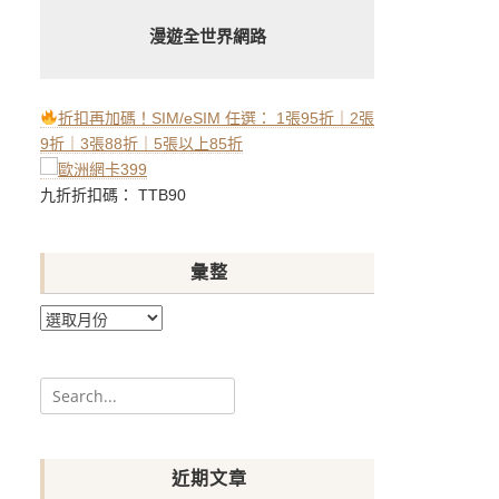
漫遊全世界網路
折扣再加碼！SIM/eSIM 任選： 1張95折｜2張
9折｜3張88折｜5張以上85折
九折折扣碼： TTB90
彙整
彙
整
Search
for:
近期文章