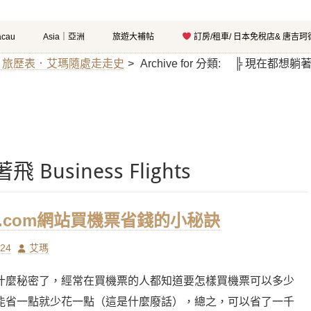
cau
Asia｜亞洲
旅遊大補帖
訂房/租車/ 日本免稅店& 唐吉
el｜旅歷表．艾瑪隨處走走史
>
Archive for
分類:
╠ 現在都想躺著飛 Bu
usiness Flights
ip.com網站買機票省錢的小秘訣
Author
/24
艾瑪
什麼秘密了，經常在買機票的人都知道要怎樣買機票可以多少
能省一點就少花一點（這是什麼廢話），總之，可以省了一千