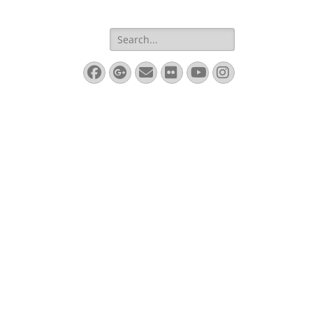
Search
for:
Facebook
Googleplus
Email
Flickr
YouTube
Instagram