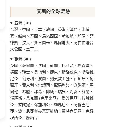
艾瑪的全球足跡
亞洲 (18)
台灣、中國、日本、韓國、香港、澳門、柬埔
寨、越南、泰國、馬來西亞、新加坡、印尼、菲
律賓、汶萊、斯里蘭卡、馬爾地夫、阿拉伯聯合
大公國、土耳其
歐洲 (40)
英國、愛爾蘭、法國、荷蘭、比利時、盧森堡、
德國、瑞士、奧地利、捷克、斯洛伐克、斯洛維
尼亞、匈牙利、波蘭、列支敦士登、西班牙、葡
萄牙、義大利、梵諦岡、聖馬利諾、安道爾、馬
爾他、希臘、冰島、挪威、瑞典、丹麥、芬蘭、
俄羅斯、烏克蘭 (克里米亞)、愛沙尼亞、拉脫維
亞、立陶宛、保加利亞、羅馬尼亞、阿爾巴尼
亞、波士尼亞與赫塞哥維納、蒙特內哥羅、克羅
埃西亞、摩納哥