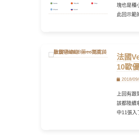
塊也是種
此回示範
法國Ve
10歐
Posted
2018/09
on
上回有跟到
該都陸續拿
中11張