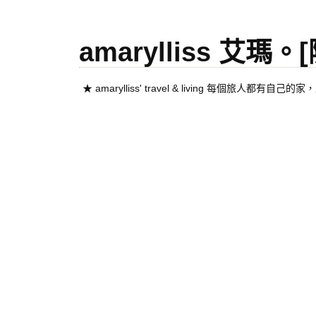
amarylliss 艾瑪
★ amarylliss' travel & living 每個旅人