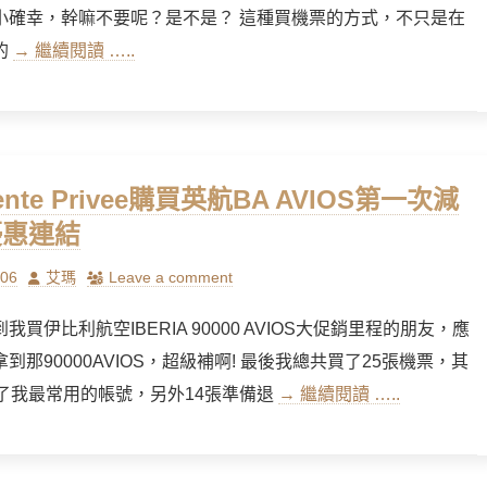
小確幸，幹嘛不要呢？是不是？ 這種買機票的方式，不只是在
的
→ 繼續閱讀 …..
nte Privee購買英航BA AVIOS第一次減
優惠連結
Author
/06
艾瑪
Leave a comment
我買伊比利航空IBERIA 90000 AVIOS大促銷里程的朋友，應
到那90000AVIOS，超級補啊! 最後我總共買了25張機票，其
入了我最常用的帳號，另外14張準備退
→ 繼續閱讀 …..