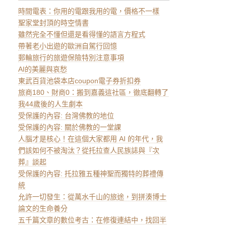
時間電表：你用的電跟我用的電，價格不一樣
聖家堂封頂的時空情書
雖然完全不懂但還是看得懂的語言方程式
帶著老小出遊的歐洲自駕行回憶
郵輪旅行的旅遊保險特別注意事項
AI的美麗與哀愁
東武百貨池袋本店coupon電子券折扣券
旅商180、財商0：搬到嘉義這社區，徹底翻轉了
我44歲後的人生劇本
受保護的內容: 台灣佛教的地位
受保護的內容: 關於佛教的一堂課
人腦才是核心！在這個大家都用 AI 的年代，我
們該如何不被淘汰？從托拉查人民族誌與『次
葬』談起
受保護的內容: 托拉雅五種神聖而獨特的葬禮傳
統
允許一切發生：從萬水千山的旅途，到拼湊博士
論文的生命養分
五千篇文章的數位考古：在修復連結中，找回半