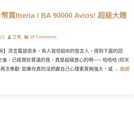
幣買Iberia / BA 90000 Avios! 超級大贈
Author
/22
艾瑪
18 Comments
 更新】流言蜚語很多，有人寫信給IB的發言人，得到下面的回
後，已經買好買滿的我，真是超級放心的啊~~~ 哈哈哈 (仰天
然後再次奉勸: 如果你真的沒把握自己心理素質夠強大，或
→ 繼續