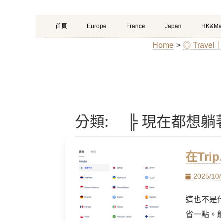
Primary
Skip
首頁
Europe
France
Japan
HK&Ma
Menu
to
Home
>
◎ Trav
content
分類:
╠ 現在都想躺著飛 B
在Tr
Posted
2025/10
on
這也不是
省一點。