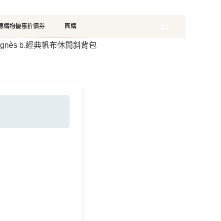
珂德購物優惠折價券
團購
Search
媽的agnès b.經典帆布休閒斜背包