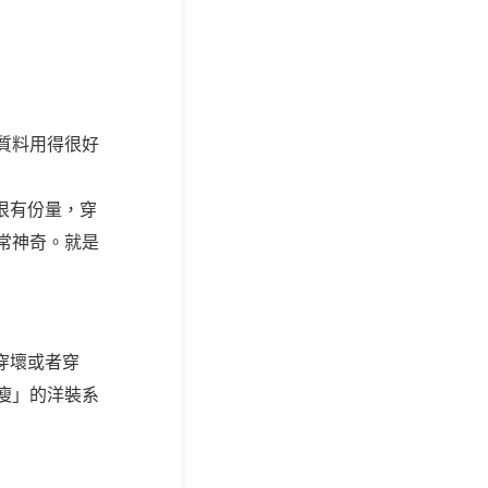
質料用得很好
很有份量，穿
常神奇。就是
穿壞或者穿
瘦」的洋裝系