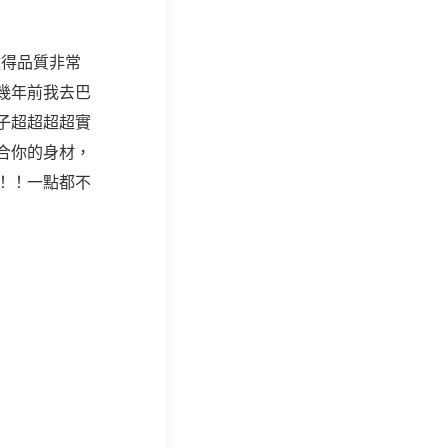
做得品質非常
幾年前我去巴
子超超超超實
合你的身材，
！！一點都不