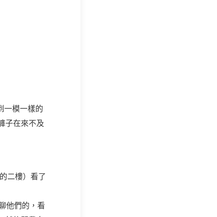
到一模一樣的
褲子在來不及
算的二樓）看了
們聊他們的，看