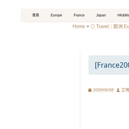
Primary
Skip
首頁
Europe
France
Japan
HK&Ma
Menu
to
Home
>
◎ Travel｜歐洲 Eu
content
[Franc
Posted
Author
2009/06/08
艾
on