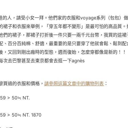
而退的人，請受小女一拜。他們家的衣服和voyage系列（包包）
的裙子和衣服來舉例，「穿五年都不變形」是最可怕的高品質。
他們的裙子，那裙子打折後一件只要一兩千元台幣，我買的這裙
配、百分百純棉、舒適，最重要的是只要穿了他就會鬆、鬆到配
後，又回到剛出廠時的型態，週而復始，怎麼穿都像是新的！！
每次去巴黎甚至去東京都會去逛一下agnès
黎買過的衣服和價格，
請參照這篇文章中的購物列表
：
59 > 50
≒ NT.
59 > 50
≒ NT.
1870