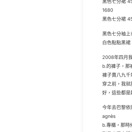
黑色七分裙
4
1680
黑色七分裙
4
黑色七分袖上衣
白色點點黑裙 
2008年四月
b.的褲子，
褲子賣八九千
穿之前，我就
好，這些都是
今年去巴黎依照
agnès
b.專櫃，那時