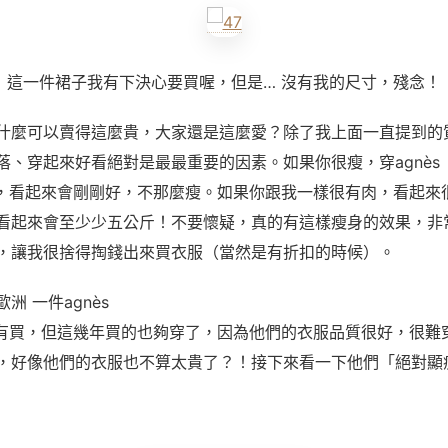
這一件裙子我有下決心要買喔，但是… 沒有我的尺寸，殘念！
什麼可以賣得這麼貴，大家還是這麼愛？除了我上面一直提到的
落、穿起來好看絕對是最最重要的因素。如果你很瘦，穿agnès
後，看起來會剛剛好，不那麼瘦。如果你跟我一樣很有肉，看起來
看起來會至少少五公斤！不要懷疑，真的有這樣瘦身的效果，非
，讓我很捨得掏錢出來買衣服（當然是有折扣的時候）。
洲 一件agnès
沒有買，但這幾年買的也夠穿了，因為他們的衣服品質很好，很難
，好像他們的衣服也不算太貴了？！接下來看一下他們「絕對顯