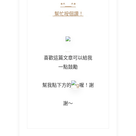
*^___^
*
幫忙按個讚！
喜歡這篇文章可以給我
一點鼓勵
幫我點下方的
喔！謝
謝～