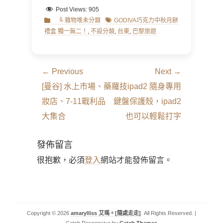
Post Views:
905
Categories
Tags
╚ 雜物堆未分類
GODIVA巧克力中秋月餅
禮盒 獨一無二！
,
不設分類
,
台東
,
巴黎旅遊
文
← Previous
Next →
章
Previous
Next
[曼谷] 水上市場、藥
羅技ipad2 隨身專用
導
post:
post:
妝店、7-11戰利品
鍵盤保護殼，ipad2
覽
大集合
也可以輕鬆打字
發佈留言
很抱歉，必須
登入
網站才能發佈留言。
Copyright © 2026
amarylliss 艾瑪。[隨處走走]
. All Rights Reserved. |