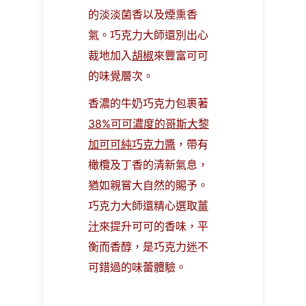
的淡淡菌香以及煙熏香
氣。巧克力大師還別出心
裁地加入
胡椒
來豐富可可
的味覺層次。
香濃的牛奶巧克力包裹著
38%可可濃度的哥斯大黎
加可可純巧克力醬
，帶有
橄欖及丁香的清新氣息，
猶如親嘗大自然的賜予。
巧克力大師還精心選取
薑
汁
來提升可可的香味，平
衡而香醇，是巧克力迷不
可錯過的味蕾體驗。