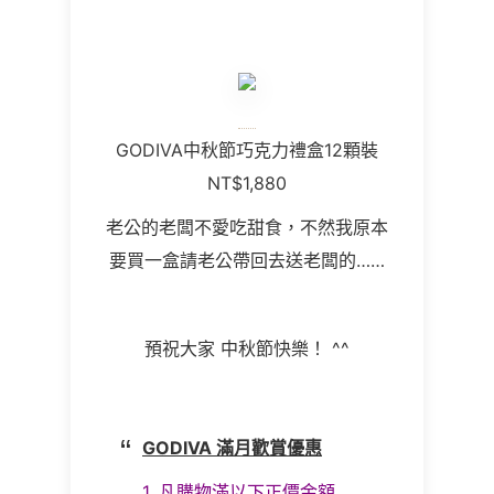
GODIVA中秋節巧克力禮盒12顆裝
NT$1,880
老公的老闆不愛吃甜食，不然我原本
要買一盒請老公帶回去送老闆的……
預祝大家 中秋節快樂！ ^^
GODIVA 滿月歡賞優惠
1. 凡購物滿以下正價金額