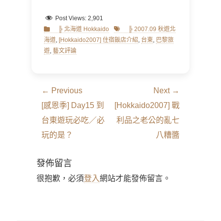
Post Views:
2,901
Categories
Tags
╠ 北海道 Hokkaido
╠ 2007.09 秋遊北
海道
,
[Hokkaido2007] 住宿飯店介紹
,
台東
,
巴黎旅
遊
,
藝文評論
文
← Previous
Next →
章
Previous
Next
[感恩季] Day15 到
[Hokkaido2007] 戰
導
post:
post:
台東遊玩必吃／必
利品之老公的亂七
覽
玩的是？
八糟醬
發佈留言
很抱歉，必須
登入
網站才能發佈留言。