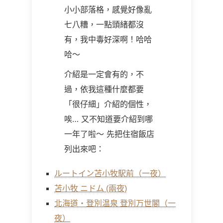
小小部落格，感覺好像亂
七八糟，一點頭緒都沒
有，我中毒好深啊！哈哈
哈～
介紹是一定會有的，不
過，依我這種什麼都要
「很仔細」介紹的個性，
唉… 又不知道要介紹到哪
一年了啦～ 先把住宿飯店
列出來吧：
ルートイン苫小牧駅前（一夜）
苫小牧 ニドム (兩夜)
北海道・登別温泉 登別万世閣（一
夜）