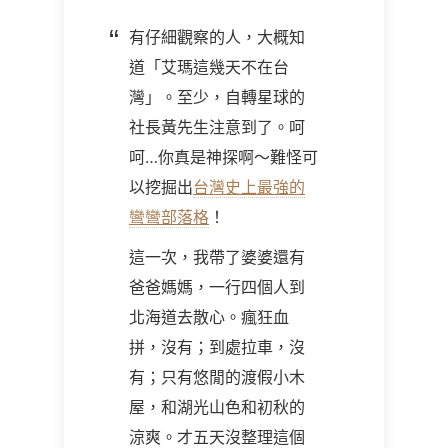
有仔細觀察的人，大概知
道「艾瑪這幾天不在台
灣」。至少，自轉星球的
社長黃先生注意到了。呵
呵…你真是神探啊～難怪可
以挖掘出
台灣史上最強的
彎彎部落格
！
這一次，我帶了婆婆還有
爸爸媽媽，一行四個人到
北海道去散心。瘋狂血
拼，沒有；到處拉車，沒
有；只有悠閒的渡假小木
屋，和湖光山色和初秋的
涼爽。才五天沒整理這個