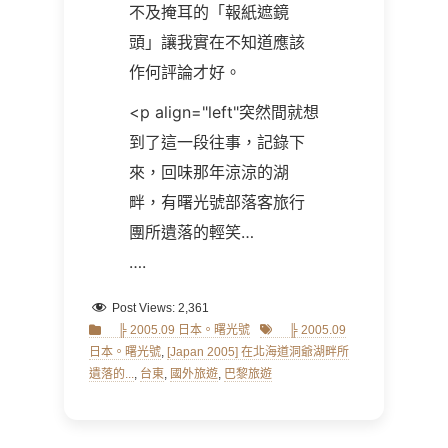
不及掩耳的「報紙遮鏡
頭」讓我實在不知道應該
作何評論才好。
<p align="left"突然間就想
到了這一段往事，記錄下
來，回味那年涼涼的湖
畔，有曙光號部落客旅行
團所遺落的輕笑
…
….
Post Views:
2,361
Categories
Tags
╠ 2005.09 日本。曙光號
╠ 2005.09
日本。曙光號
,
[Japan 2005] 在北海道洞爺湖畔所
遺落的...
,
台東
,
國外旅遊
,
巴黎旅遊