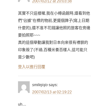
2007/02/12 at 20:03:38
其實不只這樣喔,我在小樽函館時,還看到他
們"佔據"在標的物前,更擺個牌子(寫上日期
什麼的),還不准不花錢讓他照的旅客在旁邊
要拍照耶~~~
真的這個舉動讓我對日本向來很有禮貌的
印象毁了(不過,百種米養百樣人,這可能只
是少數吧)
登入以進行回覆
smilejojo
says:
2007/02/13 at 02:19:22
uh…