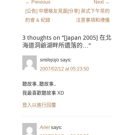
文
← Previous
Next →
章
Previous
Next
[公告] 中壢格友見面
[分享] 英式下午茶的
導
post:
post:
約會 & 紀錄
注意事項和禮儀
覽
3 thoughts on “[Japan 2005] 在北
海道洞爺湖畔所遺落的…”
smilejojo
says:
2007/02/12 at 05:23:50
聽故事..聽故事..
我最喜歡聽故事 XD
登入以進行回覆
Ariel
says: