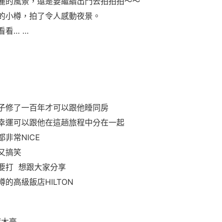
麗的風景，還是要繼續出門去拍拍拍～～
的小樽，拍了令人感動夜景。
看看… …
子修了一百年才可以跟他睡同房
幸運可以跟他在這趟旅程中分在一起
非常NICE
又搞笑
要打 想跟大家分享
的高級飯店HILTON
啄木亭