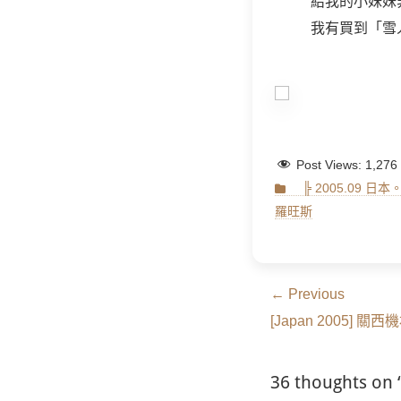
給我的小妹妹
我有買到「雪人
Post Views:
1,276
Categories
╠ 2005.09 日
羅旺斯
文
← Previous
Previous
章
[Japan 2005] 
post:
導
36 thoughts on
覽