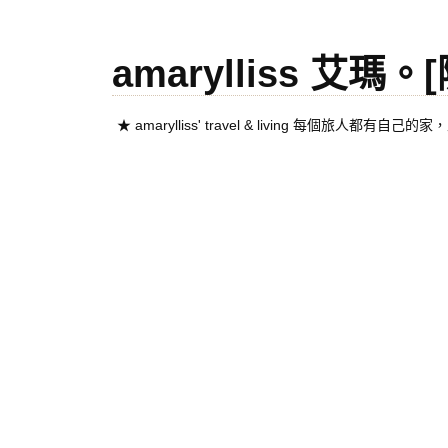
amarylliss 艾瑪
★ amarylliss' travel & living 每個旅人