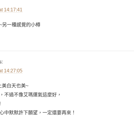
at 14:17:41
~另一種感覺的小樽
s:
at 14:27:05
上美白天也美~
，不過不像艾瑪運氣這麼好，
!
心中默默許下願望，一定還要再來！