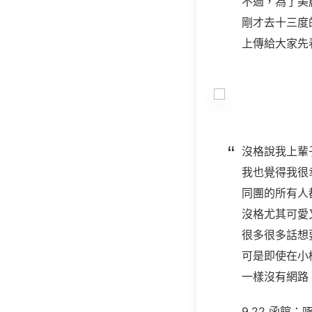
不過，為了美
剛才去十三度
上傳給大家先
沒格說我上輩
我也覺得我很
同團的所有人都
沒格尤其可愛
很多很多話想
可是即使在小樽
一樣沒有網路
9.22 函館：