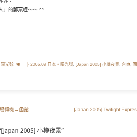
非非：
」的郵票喔～～ ^^
Tags
本。曙光號
╠ 2005.09 日本。曙光號
,
[Japan 2005] 小樽夜景
,
台東
,
國
Next
關西機場轉機→函館
[Japan 2005] Twilight E
post:
 “[Japan 2005] 小樽夜景”