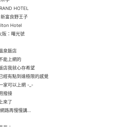
RAND HOTEL
野：新富良野王子
ton Hotel
> 大阪：曙光號
溫泉飯店
不能上網的
飯店我就心存希望
已經有點到達極限的感覺
家可以上網 -_-
用撥接
上來了
有網路再慢慢講…