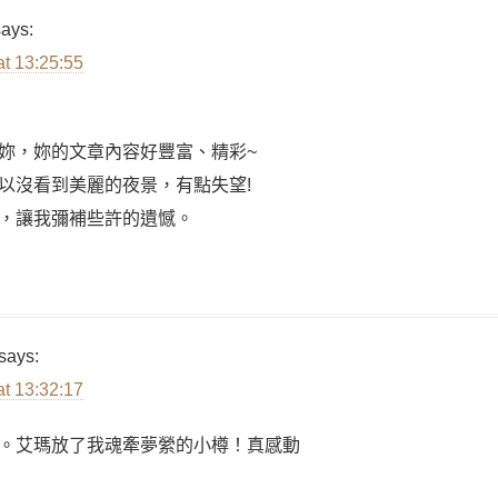
says:
at 13:25:55
妳，妳的文章內容好豐富、精彩~
以沒看到美麗的夜景，有點失望!
，讓我彌補些許的遺憾。
says:
at 13:32:17
。艾瑪放了我魂牽夢縈的小樽！真感動