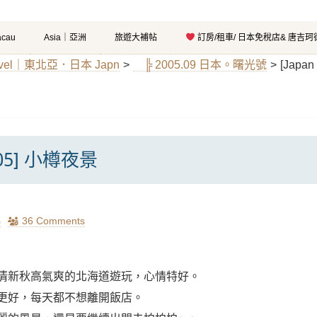
cau
Asia｜亞洲
旅遊大補帖
訂房/租車/ 日本免稅店& 唐吉
avel｜東北亞．日本 Japn
>
╠ 2005.09 日本。曙光號
>
[Japa
2005] 小樽夜景
瑪
36 Comments
清新秋高氣爽的北海道遊玩，心情特好。
更好，每天都不想離開飯店。