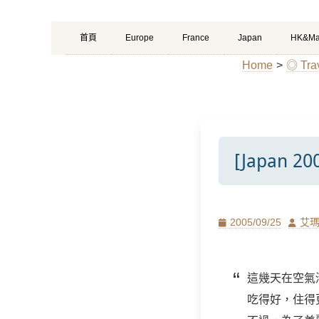
Primary
Skip
首頁
Europe
France
Japan
HK&Ma
Menu
to
Home
>
◎ Tr
content
[Japan 
Posted
Author
2005/09/25
艾
on
這幾天在空氣
吃得好，住得