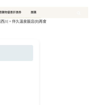
珂德購物優惠折價券
團購
Search
 日光湯西川。伴久溫泉飯店(8)再會