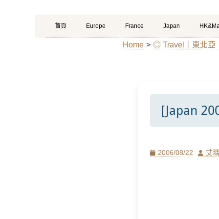
Primary
Skip
首頁
Europe
France
Japan
HK&Ma
Menu
to
Home
>
◎ Travel｜東北亞
content
[Japan
Posted
Author
2006/08/22
艾
on