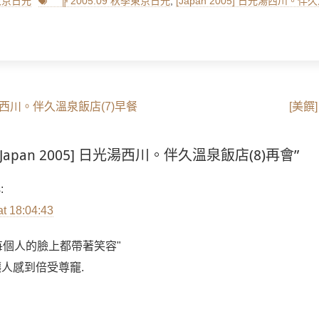
Tags
季東京日光
╠ 2005.09 秋季東京日光
,
[Japan 2005] 日光湯西川。伴
Next
 日光湯西川。伴久溫泉飯店(7)早餐
[美饌
post:
on “[Japan 2005] 日光湯西川。伴久溫泉飯店(8)再會”
:
at 18:04:43
每個人的臉上都帶著笑容"
讓人感到倍受尊竉.