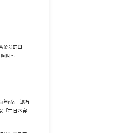
著金莎的口
！呵呵～
百年
n
宿」還有
以「在日本穿