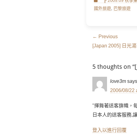
Categories
╠ 2005.09 秋
國外旅遊
,
巴黎旅遊
文
← Previous
Previous
章
[Japan 2005]
post:
導
5 thoughts 
覽
love3m
says
2006/08/22 
"揮舞著送客旗幟，
日本人的送客服務,
登入以進行回覆