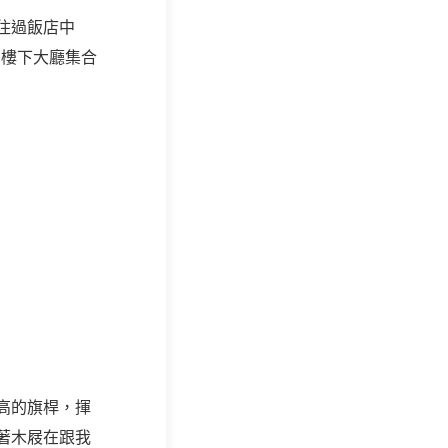
住過飯店中
到樓下大廳集合
高的旗桿，揮
著木屐在跟我