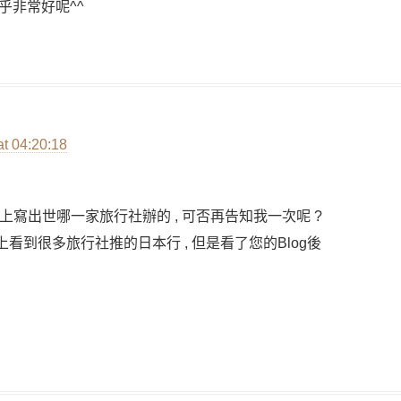
乎非常好呢^^
at 04:20:18
g上寫出世哪一家旅行社辦的 , 可否再告知我一次呢 ?
路上看到很多旅行社推的日本行 , 但是看了您的Blog後