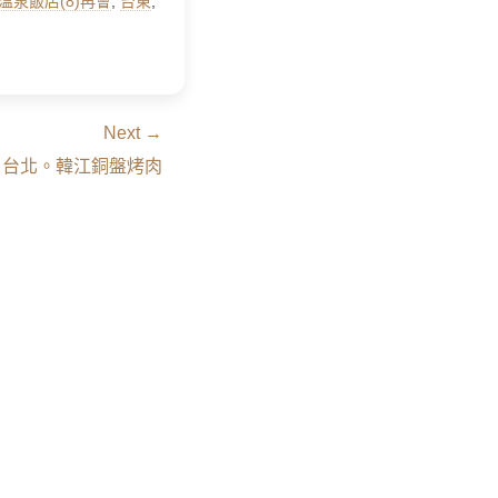
久溫泉飯店(8)再會
,
台東
,
Next →
] 台北。韓江銅盤烤肉