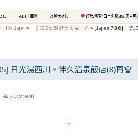
cau
Asia｜亞洲
旅遊大補帖
訂房/租車/ 日本免稅店& 唐吉
．日本 Japn
>
╠ 2005.09 秋季東京日光
>
[Japan 2005]
 2005] 日光湯西川。伴久溫泉飯店(8)再會
瑪
5 Comments