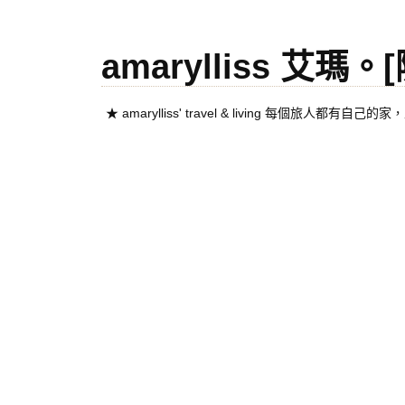
amarylliss 艾瑪
★ amarylliss' travel & living 每個旅人