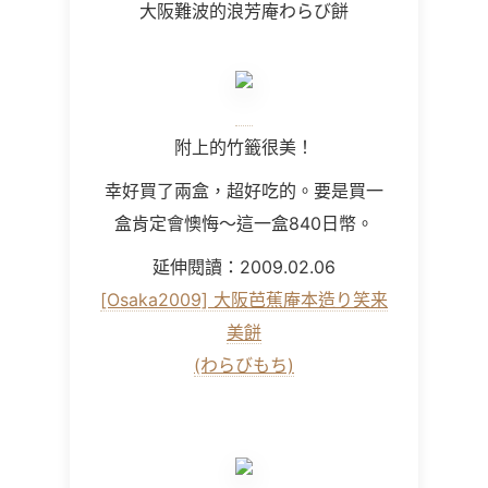
大阪難波的浪芳庵わらび餅
附上的竹籤很美！
幸好買了兩盒，超好吃的。要是買一
盒肯定會懊悔～這一盒840日幣。
延伸閱讀：2009.02.06
[Osaka2009] 大阪芭蕉庵本造り笑来
美餅
(わらびもち)