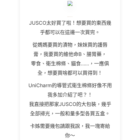
JUSCO太好買了啦！想要買的東西幾
乎都可以在這邊一次買完。
從媽媽要買的漬物，妹妹買的護唇
膏，我要買的維他命B、腸胃藥，
零食、衛生棉條、貓食……，一應俱
全，想要買啥都可以買得到！
UniCharm的導管式衛生棉條好像不用
我多加介紹了吧？！
我直接把那家JUSCO的大包裝，幾乎
全部掃光，一般和量多型各買五盒。
卡姊需要幾包請跟我說，我一塊寄給
你～