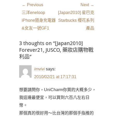
文
← Previous
Next →
章
Previous
Next
三洋eneloop
[Japan2010] 星巴克
導
post:
post:
iPhone隨身充電器
Starbucks 櫻花系列
覽
&女友一號GF1
產品
3 thoughts on “[Japan2010]
Forever21, JUSCO, 藥妝店購物戰
利品”
imvivi
says:
2010/02/21 at 17:17:31
想要請問你，UniCharm你買的大概多少，
我這邊最便宜，可以買到六百八左右日
幣。
那個真的很好用～比台灣的那個手指推的