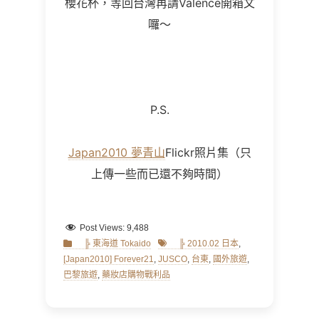
櫻花杯，等回台灣再請Valence開箱文
囉～
P.S.
Japan2010 夢青山
Flickr照片集（只
上傳一些而已還不夠時間）
Post Views:
9,488
Categories
Tags
╠ 東海道 Tokaido
╠ 2010.02 日本
,
[Japan2010] Forever21
,
JUSCO
,
台東
,
國外旅遊
,
巴黎旅遊
,
藥妝店購物戰利品