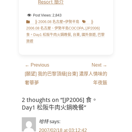
Resort 簡介
Post Views:
2,843
Categories
Tags
╠ 2006.08 名古屋+伊勢半島
╠
2006.08 名古屋、伊勢半島COCOPA
,
[JP2006]
食。Day1 松阪牛肉火鍋晚餐
,
台東
,
國外旅遊
,
巴黎
旅遊
文
← Previous
Next →
章
Previous
Next
[願望] 我的巴黎頂級
[台東] 濃厚人情味的
導
post:
post:
奢華夢
年夜飯
覽
2 thoughts on “[JP2006] 食。
Day1 松阪牛肉火鍋晚餐”
哈特
says:
2007/02/18 at 03:12:42