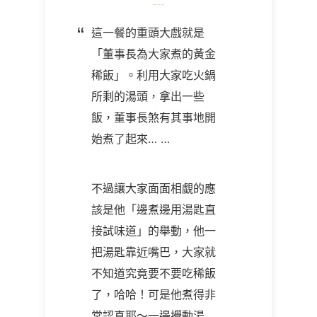
這一餐的重頭大戲就是
「董事長為大家煮的黃金
稀飯」。利用大家吃火鍋
所剩的湯頭，拿出一些
飯，董事長煞有其事地開
始煮了起來… …
不過讓大家面面相覷的應
該是他「邊煮邊用湯匙直
接試味道」的舉動，他一
把湯匙靠近嘴巴，大家就
不知道究竟要不要吃稀飯
了，哈哈！可是他煮得非
常認真耶～一邊攪動湯