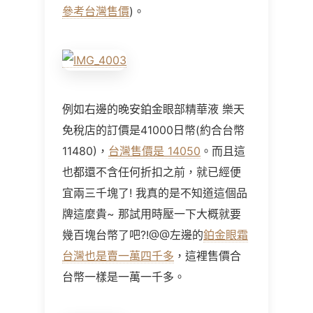
參考台灣售價
)。
例如右邊的晚安鉑金眼部精華液 樂天
免稅店的訂價是41000日幣(約合台幣
11480)，
台灣售價是 14050
。而且這
也都還不含任何折扣之前，就已經便
宜兩三千塊了! 我真的是不知道這個品
牌這麼貴~ 那試用時壓一下大概就要
幾百塊台幣了吧?!@@左邊的
鉑金眼霜
台灣也是賣一萬四千多
，這裡售價合
台幣一樣是一萬一千多。