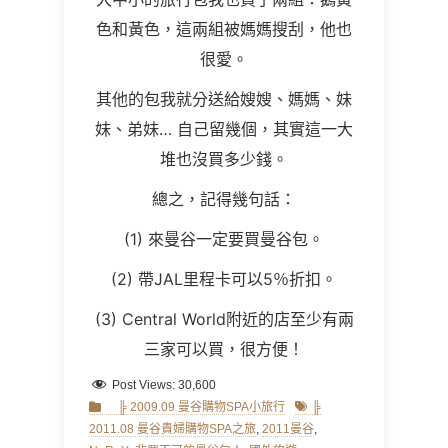
色和黃色，這兩組被媽媽搜刮，他也
很愛。
其他的包我就分送給嫂嫂、媽媽、妹
妹、弟妹… 自己留幾個，其實這一大
堆也沒買多少錢。
總之，記得幾句話：
(1) 來曼谷一定要買曼谷包。
(2) 帶JAL里程卡可以5％折扣。
(3) Central World附近的店至少有兩
三家可以買，很方便！
Post Views:
30,600
Categories
Tags
╠ 2009.09 曼谷購物SPA小旅行
╠
2011.08 曼谷貴婦購物SPA之旅
,
2011曼谷
,