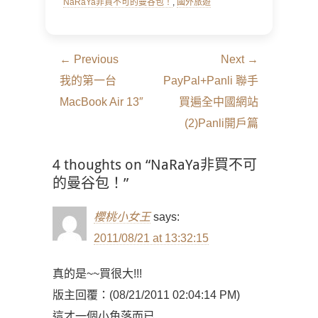
NaRaYa非買不可的曼谷包！
,
國外旅遊
文
← Previous
Next →
章
Previous
Next
我的第一台
PayPal+Panli 聯手
導
post:
post:
MacBook Air 13″
買遍全中國網站
覽
(2)Panli開戶篇
4 thoughts on “NaRaYa非買不可
的曼谷包！”
櫻桃小女王
says:
2011/08/21 at 13:32:15
真的是~~買很大!!!
版主回覆：(08/21/2011 02:04:14 PM)
這才一個小角落而已