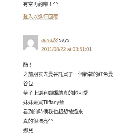
有空再約啦！^^
登入以進行回覆
alina28
says:
2011/08/22 at 03:51:01
酷！
之前朋友去曼谷託買了一個新款的紅色曼
谷包
帶子上還有蝴蝶結真的超可愛
妹妹是買Tiiffany藍
看到的時候我也超想搶過來
真的很漂亮^^
娜兒