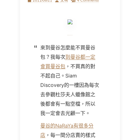
Posted
Author
2011/08/21
艾瑪
4 Comments
on
來到曼谷怎麼能不買曼谷
包？我每次
到曼谷都一定
會買曼谷包
，不買真的對
不起自己。Siam
Discovery的一樓因為每次
去參觀杜莎夫人蠟像館之
後都會有一點空檔，所以
我一定會去光顧一下。
曼谷的NaRaYa有很多分
店
，每一間分店賣的樣式