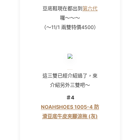
豆底鞋現在都出到
第六代
囉～～～
（～11/1 兩雙特價4500）
這三雙已經介紹過了，來
介紹另外三雙吧～
＃4
NOAHSHOES 1005-4 防
滑豆底牛皮夾腳涼拖 (灰)