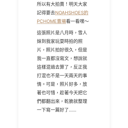
所以有大拍賣！明天大家
記得要去
NOAHSHOES的
PCHOME賣場
看一看嘿～
這張照片是八月時，雪人
妹到我家玩耍時拍的照
片，照片拍好很久，但是
我一直都沒寫文，想說就
這樣混過去算了，反正我
打混也不是一天兩天的事
情。可是，照片好多，放
著也可惜，趁著今天把它
們都翻出來，乾脆就整理
一下寫一篇好了……