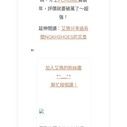
碑，才上
PCHOME
賣兩
年，評價就要破萬了～超
強！
延伸閱讀：
艾瑪分享過有
關NOAHSHOES的文章
加入艾瑪的粉絲團
*^___^
*
幫忙按個讚！