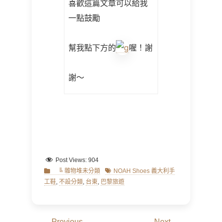
喜歡這篇文章可以給我
一點鼓勵
幫我點下方的
喔！謝
謝～
Post Views:
904
Categories
Tags
╚ 雜物堆未分類
NOAH Shoes 義大利手
工鞋
,
不設分類
,
台東
,
巴黎旅遊
文
← Previous
Next →