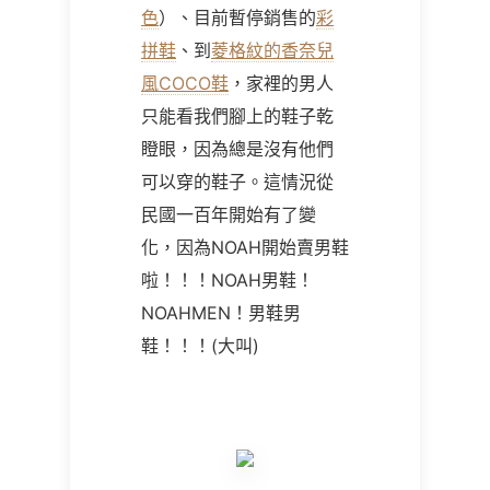
色
）、目前暫停銷售的
彩
拼鞋
、到
菱格紋的香奈兒
風
COCO
鞋
，家裡的男人
只能看我們腳上的鞋子乾
瞪眼，因為總是沒有他們
可以穿的鞋子。這情況從
民國一百年開始有了變
化，因為NOAH開始賣男鞋
啦！！！
NOAH
男鞋！
NOAH
MEN
！男鞋男
鞋！！！
(
大叫
)