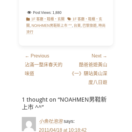
Post Views:
1,880
Categories
Tags
1F 客廳‧鞋櫃‧玄關
1F 客廳‧鞋櫃‧玄
關
,
NOAHMEN男鞋新上市 ^^
,
台東
,
巴黎旅遊
,
時尚
流行
文
← Previous
Next →
章
Previous
Next
沾滿一整床春天的
酷爸爸遊黃山
導
post:
post:
味道
《一》驛站黃山深
覽
度八日遊
1 thought on “NOAHMEN男鞋新
上市 ^^”
小魚吐泡泡
says:
2011/04/18 at 10:18:42