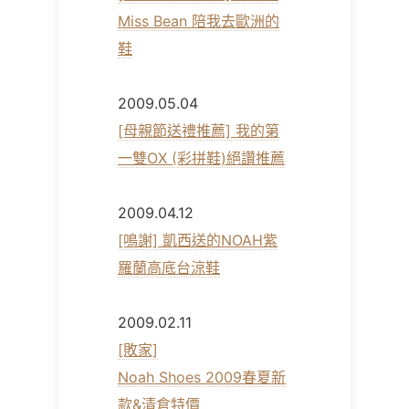
Miss Bean 陪我去歐洲的
鞋
2009.05.04
[母親節送禮推薦] 我的第
一雙OX (彩拼鞋)絕讚推薦
2009.04.12
[鳴謝] 凱西送的NOAH紫
羅蘭高底台涼鞋
2009.02.11
[敗家]
Noah Shoes 2009春夏新
款&清倉特價