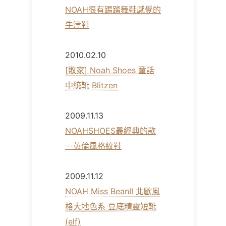
NOAH很有踢踏舞鞋感覺的
牛津鞋
2010.02.10
[敗家] Noah Shoes 童話
中統靴 Blitzen
2009.11.13
NOAHSHOES最經典的款
－英倫風格紋鞋
2009.11.12
NOAH Miss BeanII 北歐風
格大地色系 豆底精靈短靴
(elf)