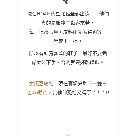
搶。
現在NOAH的豆底鞋全部出清了；他們
真的是服務主顧客來著，
每一批都限量，皮料用完就得再等一
年或下一批。
所以看到有喜歡的鞋子，最好不要猶
豫太久下手，否則就只好乾瞪眼。
女版豆底鞋
，現在賣場只剩下一雙
白
色
40
號的
，其他的恐怕又得等了！：P