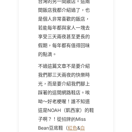
台灣的另一間飯店。這兩
間飯店我都介紹過了，也
是個人非常喜歡的飯店，
若能每年都與家人一塊去
享受三天兩夜甚至更長的
假期，每年都有值得回味
的點滴。
不過這篇文章不是要介紹
我們那三天兩夜的快樂時
光，而是要介紹我們腳上
踩著的這間網路鞋店。唉
呦～好老梗喔！誰不知道
這是NOAH（凱西家）的鞋
子啊？！從
招牌的Miss
Bean
豆底鞋（
紅色
&
白