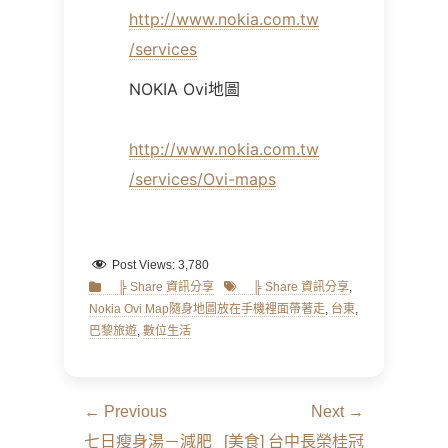
http://www.nokia.com.tw
/services
NOKIA Ovi地圖
http://www.nokia.com.tw
/services/Ovi-maps
Post Views:
3,780
Categories
Tags
╠ Share 資訊分享
╠ Share 資訊分享
,
Nokia Ovi Map隨身地圖放在手機裡面帶著走
,
台東
,
巴黎旅遊
,
數位生活
文
← Previous
Next →
章
Previous
Next
七日瘦身湯－減肥
[美食] 台中長榮桂冠