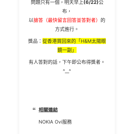
問題只有一個，明天早上
(6/22)
公
布，
以
搶答（最快留言回答並答對者）
的
方式進行。
獎品：
從香港買回來的「H&M太陽眼
鏡一副」
有人答對的話，下午即公布得獎者。
^__^
相關連結
NOKIA Ovi服務