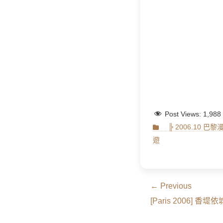
Post Views:
1,988
Categories
╠ 2006.10 巴黎
遊
文
← Previous
Previous
章
[Paris 2006] 香
post:
導