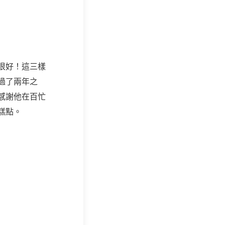
很好！這三樣
過了兩年之
很感謝他在百忙
糕點。