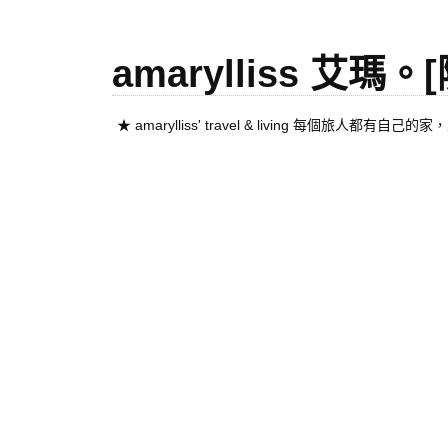
amarylliss 艾瑪
★ amarylliss' travel & living 每個旅人