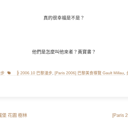
真的很幸福是不是？
他們是怎麼叫他來者？黃寶書？
Tags
漫步
╠ 2006.10 巴黎漫步
,
[Paris 2006] 巴黎美食導覽 Gault Millau
,
Next
堤依城堡 花園 樹林
[Paris
post: