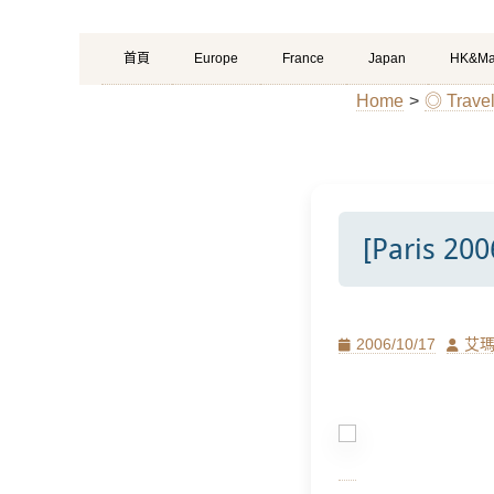
Primary
Skip
首頁
Europe
France
Japan
HK&Ma
Menu
to
Home
>
◎ Trav
content
[Paris 2
Posted
Author
2006/10/17
艾
on