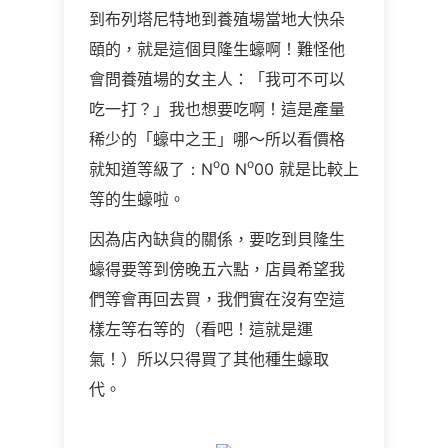
到布列塔尼特地到養殖場當地大快朵
頤的，就是這個貝隆生蠔啊！難怪他
會問養殖場的女主人：「我可不可以
吃一打？」我也想要吃啊！這是產量
稀少的「蠔中之王」哪～所以看價格
o
o
就知道等級了
：N
0 N
00
就是比較上
等的生蠔啦。
因為店內缺貨的關係，要吃到貝隆生
蠔得要等到傍晚五六點，店員希望我
們等會再回去買，我們實在沒有空這
樣左等右等的（看吧！這就是運
氣！）所以只得買了其他種生蠔取
代。