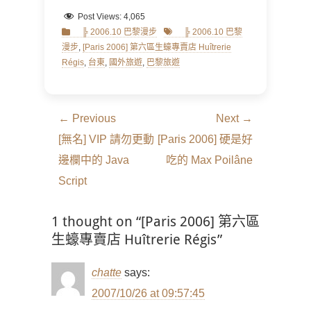
Post Views:
4,065
Categories
Tags
╠ 2006.10 巴黎漫步
╠ 2006.10 巴黎
漫步
,
[Paris 2006] 第六區生蠔專賣店 Huîtrerie
Régis
,
台東
,
國外旅遊
,
巴黎旅遊
文
← Previous
Next →
章
Previous
Next
[無名] VIP 請勿更動
[Paris 2006] 硬是好
導
post:
post:
邊欄中的 Java
吃的 Max Poilâne
覽
Script
1 thought on “[Paris 2006] 第六區
生蠔專賣店 Huîtrerie Régis”
chatte
says:
2007/10/26 at 09:57:45