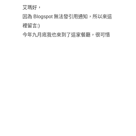
艾瑪好，
因為 Blogspot 無法發引用通知，所以來這
裡留言:)
今年九月底我也來到了這家餐廳，很可惜
的，可愛的生蠔們都去海邊了，所以引用
這篇文章讓其他讀者也可以看到Régis餐廳
營業時候的模樣。也謝謝妳無私的分享唷
http://saymiao.blogspot.com/2007/10/blog-
post_26.html
登入以進行回覆
發佈留言
很抱歉，必須
登入
網站才能發佈留言。