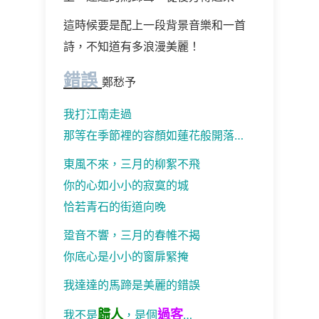
這時候要是配上一段背景音樂和一首
詩，不知道有多浪漫美麗！
錯誤
鄭愁予
我打江南走過
那等在季節裡的容顏如蓮花般開落…
東風不來，三月的柳絮不飛
你的心如小小的寂寞的城
恰若青石的街道向晚
跫音不響，三月的春帷不揭
你底心是小小的窗扉緊掩
我達達的馬蹄是美麗的錯誤
歸人
過客
我不是
，是個
…