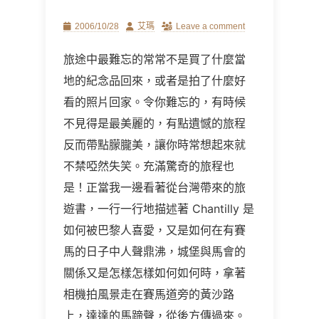
Posted
Author
2006/10/28
艾瑪
Leave a comment
on
旅途中最難忘的常常不是買了什麼當
地的紀念品回來，或者是拍了什麼好
看的照片回家。令你難忘的，有時候
不見得是最美麗的，有點遺憾的旅程
反而帶點朦朧美，讓你時常想起來就
不禁啞然失笑。充滿驚奇的旅程也
是！正當我一邊看著從台灣帶來的旅
遊書，一行一行地描述著
Chantilly
是
如何被巴黎人喜愛，又是如何在有賽
馬的日子中人聲鼎沸，城堡與馬會的
關係又是怎樣怎樣如何如何時，拿著
相機拍風景走在賽馬道旁的黃沙路
上，達達的馬蹄聲，從後方傳過來。