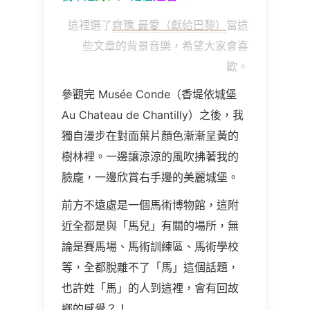
這裡選了
齊豫 最愛（獻給巴黎）
當這
些文章的背景音樂，希望大家會喜
歡。
參觀完 Musée
Conde
（香堤依城堡
Au Chateau de Chantilly
）之後，我
獨自漫步在對面葉片顏色漸漸呈黃的
樹林裡。一邊讓涼涼的風吹拂著我的
臉龐，一邊欣賞右手邊的美麗城堡。
前方不遠處是一個馬術博物館，這附
近全都是與「馬兒」有關的場所，無
論是賽馬場、馬術訓練區、馬術學校
等，全都脫離不了「馬」這個話題，
也許姓「馬」的人到這裡，會有回故
鄉的感覺？！