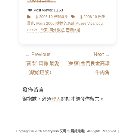
Post Views:
1,163
Categories
Tags
╠ 2006.10 巴黎漫步
╠ 2006.10 巴黎
漫步
,
[Paris 2006] 達達的馬蹄 Musée Vivant du
Cheval
,
台東
,
國外旅遊
,
巴黎旅遊
文
← Previous
Next →
章
Previous
Next
[音樂] 齊豫 最愛
[美饌] 金門良金高粱
導
post:
post:
（獻給巴黎）
牛肉角
覽
發佈留言
很抱歉，必須
登入
網站才能發佈留言。
Copyright © 2026
amarylliss 艾瑪。[隨處走走]
. All Rights Reserved. |