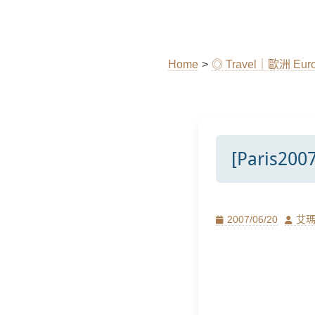
Home
>
◎ Travel｜歐洲 Eur
[Paris2
Posted
Author
2007/06/20
艾
on