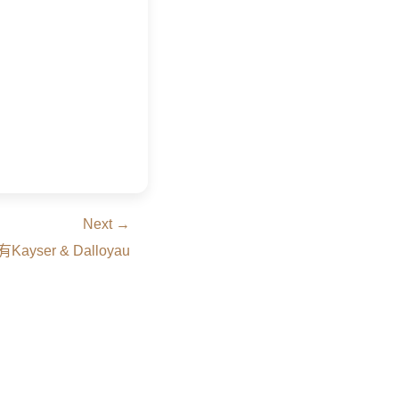
Next →
ayser & Dalloyau