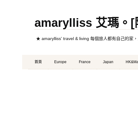
amarylliss 艾瑪
★ amarylliss' travel & living 每個旅人
Primary
Skip
首頁
Europe
France
Japan
HK&Ma
Menu
to
content