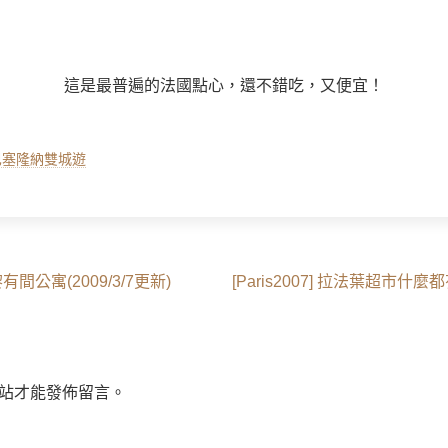
這是最普遍的法國點心，還不錯吃，又便宜！
黎巴塞隆納雙城遊
Next
巴黎有間公寓(2009/3/7更新)
[Paris2007] 拉法葉超市什麼都有K
post:
站才能發佈留言。