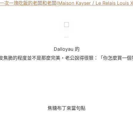
一次一塊吃飯的老闆和老闆(Maison Kayser / Le Relais Louis XII
Dalloyau
的
é 外皮焦脆的程度並不是那麼完美，老公說得很狠：「你怎麼買一
焦糖布丁來當句點