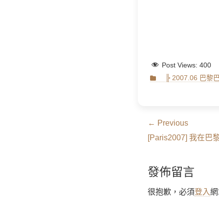
Post Views:
400
Categories
╠ 2007.06 巴
文
← Previous
Previous
章
[Paris2007] 我在
post:
導
發佈留言
覽
很抱歉，必須
登入
網