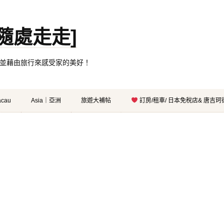
。[隨處走走]
都有自己的家，並藉由旅行來感受家的美好！
cau
Asia｜亞洲
旅遊大補帖
訂房/租車/ 日本免稅店& 唐吉