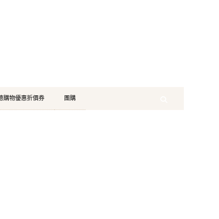
珂德購物優惠折價券
團購
Search