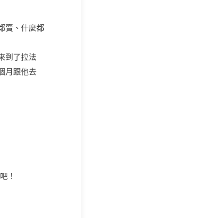
都賣、什麼都
來到了拉法
個月跟他去
吧！