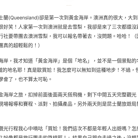
士蘭
(Queensland)
卻是第一次到黃金海岸。澳洲真的很大，大到
很好笑！人家第一次到澳洲就是去雪梨，我卻是來了三次都還沒
行社要帶團去澳洲雪梨，我可以報名帶著去，沒問題。哈哈！（
團真的超輕鬆的！）
海岸，我才知道「黃金海岸」是個「地名」，並不是一個景點的
域的地名耶！真是歐買尬！我怎麼可以無知到這種地步！不過，
學會了，也不算太可恥。
金海岸之旅，扣掉前面後面兩天搭飛機，剩下中間五天完整觀光
現場報導和賽程、派對、拍攝產品，另外兩天則是昆士蘭旅遊局
觀光行程我心中嘀咕「買尬！我們這次不都是年輕人出遊嗎？怎
？好像都是旅行團走的路線耶！」結果自己親自走過之後，沒想