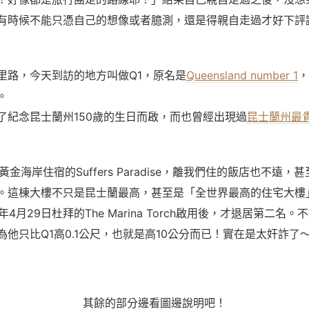
有時候不能只憑自己的想像或者臆測，還是得親自走過才好下評
里路，今天到訪的地方叫做Q1，原名是
Queensland number 1
，
。
了紀念昆士蘭州150歲的生日而啟，而也曾經出現過
昆士蘭州最
黃金海岸住宿的
Suffers Paradise
，離我們住的飯店也不遠，甚
。這棟大樓不只是昆士蘭最高，甚至是「全世界最高的住宅大樓」
1年4月29日杜拜的The Marina Torch啟用後，才退居第二名
為他只比Q1高
0.1
公尺，也就是高10公分而已！實在是太奸詐了
其餘的部分邊看圖邊說明吧！