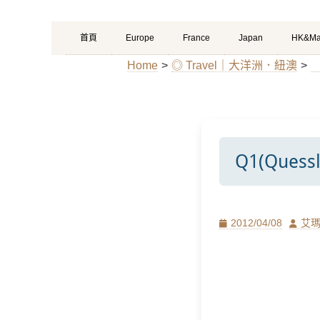
Primary
Skip
首頁
Europe
France
Japan
HK&Ma
Menu
to
Home
>
◎ Travel｜大洋洲．紐澳
>
content
Q1(Que
Posted
Author
2012/04/08
艾
on