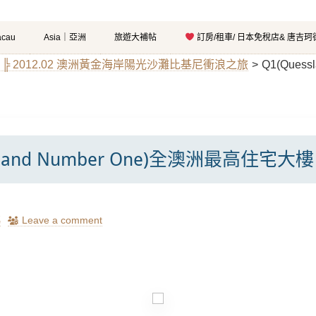
cau
Asia｜亞洲
旅遊大補帖
訂房/租車/ 日本免稅店& 唐吉
╠ 2012.02 澳洲黃金海岸陽光沙灘比基尼衝浪之旅
>
Q1(Ques
ssland Number One)全澳洲最高住宅大樓
瑪
Leave a comment