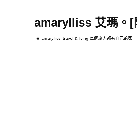
amarylliss 艾瑪
★ amarylliss' travel & living 每個旅人