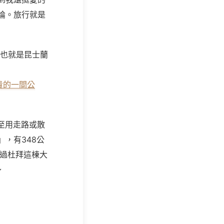
論。旅行就是
也就是昆士蘭
貴的一間公
至用走路或散
，有348公
。不過杜拜這棟大
～