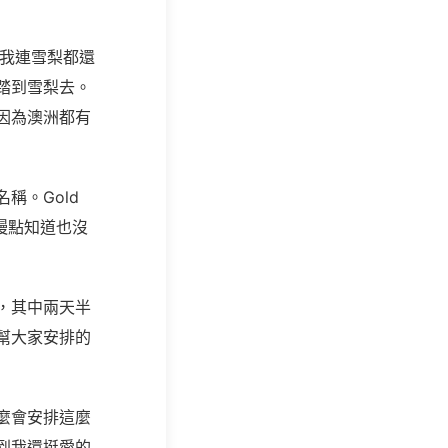
我連雪梨都還
踏到雪梨去。
因為澳洲都有
名稱。
Gold
慢點知道也沒
，其中兩天半
幫大家安排的
麼會安排這麼
到我還挺愛的