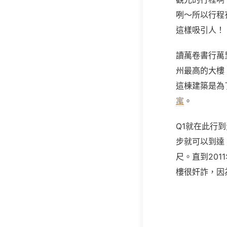
咧～所以行程
這樣吸引人！
讀萬卷書行萬
州最高的大樓
這棟建築是為
寓
。
Q1
就在此行到
步就可以到達
尺。直到201
樓很奸詐，因