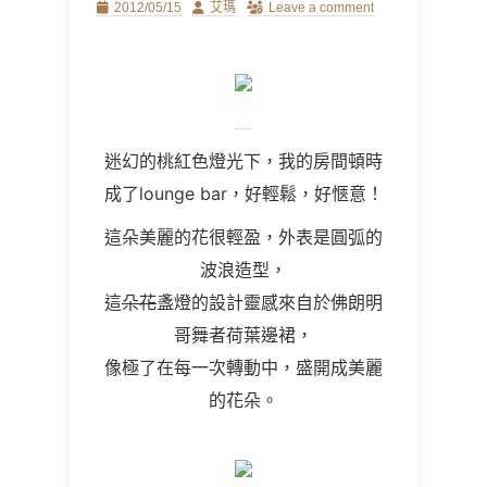
Posted
Author
2012/05/15
艾瑪
Leave a comment
on
迷幻的桃紅色燈光下，我的房間頓時
成了lounge bar，好輕鬆，好愜意！
這朵美麗的花很輕盈，外表是圓弧的
波浪造型，
這
朵花
盞燈的設計靈感來自於佛朗明
哥舞者荷葉邊裙，
像極了在每一次轉動中，盛開成美麗
的花朵。