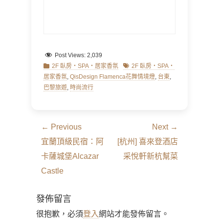
Post Views:
2,039
Categories
Tags
2F 臥房‧SPA‧居家香氛
2F 臥房‧SPA‧
居家香氛
,
QisDesign Flamenca花舞情境燈
,
台東
,
巴黎旅遊
,
時尚流行
文
← Previous
Next →
章
Previous
Next
宜蘭頂級民宿：阿
[杭州] 喜來登酒店
導
post:
post:
卡薩城堡Alcazar
采悅軒新杭幫菜
覽
Castle
發佈留言
很抱歉，必須
登入
網站才能發佈留言。