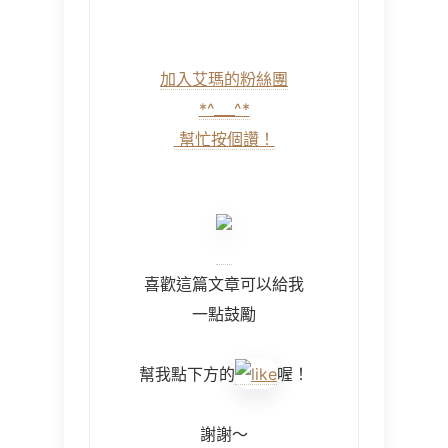
加入艾瑪的粉絲團
*^___^
*
幫忙按個讚！
喜歡這篇文章可以給我
一點鼓勵
幫我點下方的
喔！
謝謝～