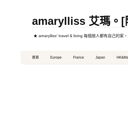
amarylliss 艾瑪
★ amarylliss' travel & living 每個旅人
Primary
Skip
首頁
Europe
France
Japan
HK&Ma
Menu
to
content