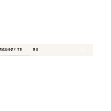
珂德購物優惠折價券
團購
Search