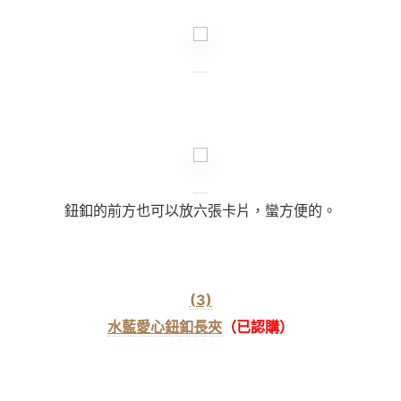
鈕釦的前方也可以放六張卡片，蠻方便的。
(3)
水藍愛心鈕釦長夾
（已認購）