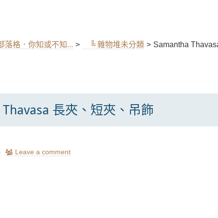
｜部落格．你知或不知...
>
╚ 雜物堆未分類
>
Samantha Tha
ha Thavasa 長夾、短夾、吊飾
瑪
Leave a comment