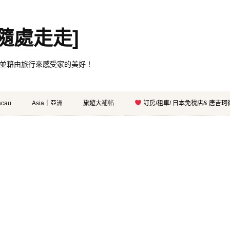
。[隨處走走]
都有自己的家，並藉由旅行來感受家的美好！
cau
Asia｜亞洲
旅遊大補帖
訂房/租車/ 日本免稅店& 唐吉