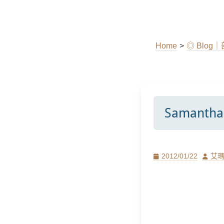
Home
>
◎ Blog
Samant
Posted
Author
2012/01/22
艾
on