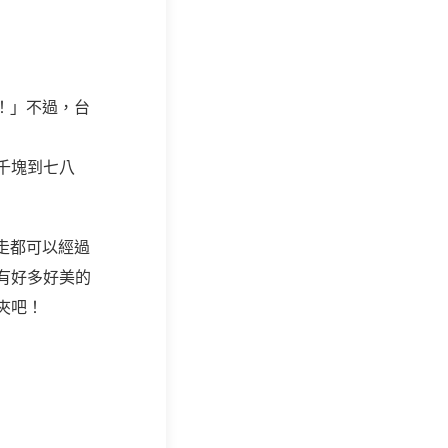
！」不過，台
千塊到七八
走都可以經過
有好多好美的
夾吧！