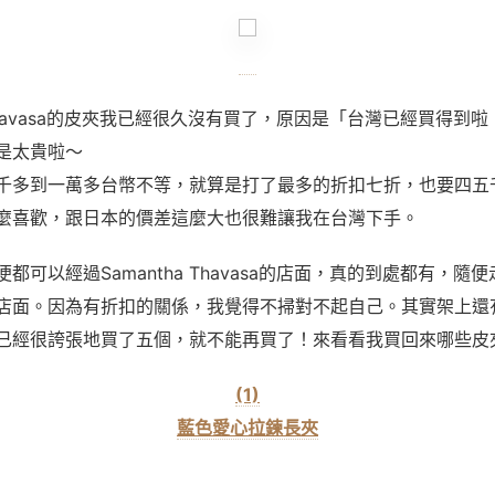
avasa
的皮夾我已經很久沒有買了，原因是「台灣已經買得到啦
是太貴啦～
千多到一萬多台幣不等，就算是打了最多的折扣七折，也要四五
麼喜歡，跟日本的價差這麼大也很難讓我在台灣下手。
便都可以經過
Samantha Thavasa
的店面，真的到處都有，隨便
店面。因為有折扣的關係，我覺得不掃對不起自己。其實架上還
已經很誇張地買了五個，就不能再買了！來看看我買回來哪些皮
(1)
藍色愛心拉鍊長夾