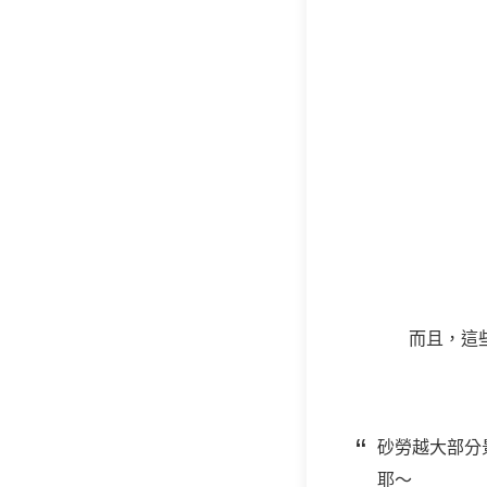
而且，這
砂勞越大部分
耶～