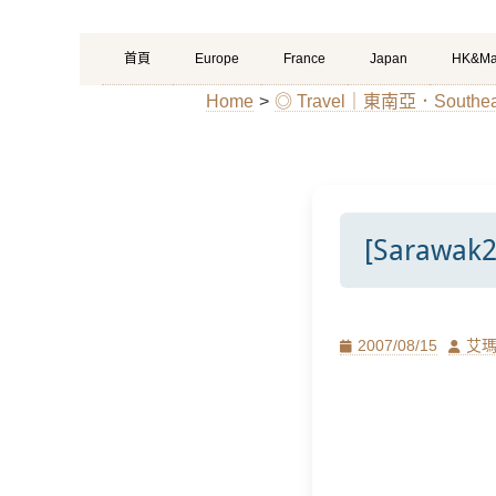
Primary
Skip
首頁
Europe
France
Japan
HK&Ma
Menu
to
Home
>
◎ Travel｜東南亞．Southeas
content
[Sarawa
Posted
Author
2007/08/15
艾
on