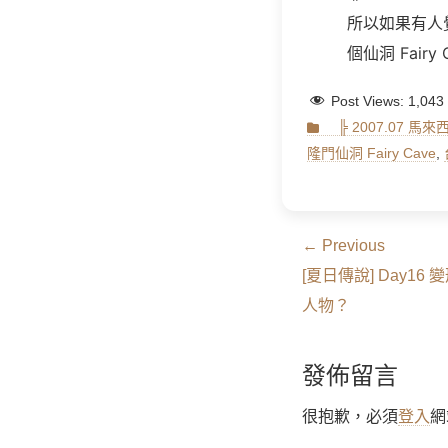
所以如果有人
個仙洞 Fairy 
Post Views:
1,043
Categories
╠ 2007.07 
隆門仙洞 Fairy Cave
,
文
← Previous
Previous
章
[夏日傳說] Day1
post:
人物？
導
覽
發佈留言
很抱歉，必須
登入
網