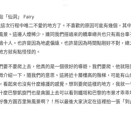
「仙洞」 Fairy
是我這次行程中唯二不愛的地方了。不喜歡的原因可能有幾個，其
風景。這邊人煙稀少，連同我們搭過來的轎車總共也只有兩台車
過十人。也許是因為地處偏遠，也許是因為時間點剛好不對，總
地方就有點怪怪的。
們要不要爬上去，他真的是一個很好的導遊，我們要爬、他就陪
微介紹一下，隨我們的意思。這將近十層樓高的階梯，可能有山
，看起來也沒有什麼維護的感覺。想到要爬這樣的地方，我就一
什麼巴黎凱旋門也是貪圖上去可以看到鐵塔和巴黎的市景才乖乖
好像方圓百里無風景啊？！所以最後大家決定在這裡拍一張「到