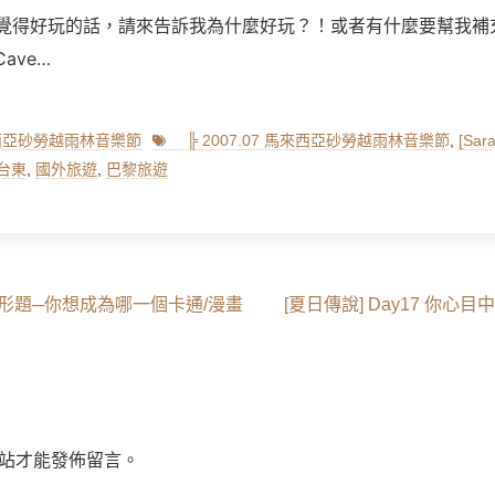
覺得好玩的話，請來告訴我為什麼好玩？！或者有什麼要幫我補
Cave…
Tags
馬來西亞砂勞越雨林音樂節
╠ 2007.07 馬來西亞砂勞越雨林音樂節
,
[Sa
台東
,
國外旅遊
,
巴黎旅遊
Next
6 變形題─你想成為哪一個卡通/漫畫
[夏日傳說] Day17 你心
post:
站才能發佈留言。