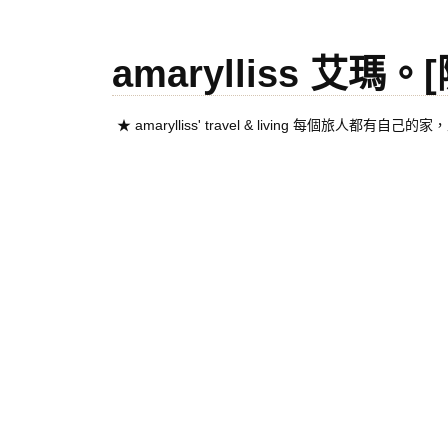
amarylliss 艾瑪
★ amarylliss' travel & living 每個旅人