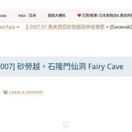
cau
Asia｜亞洲
旅遊大補帖
訂房/租車/ 日本免稅店& 唐吉
t Asia
>
╠ 2007.07 馬來西亞砂勞越雨林音樂節
>
[Sarawa
k2007] 砂勞越。石隆門仙洞 Fairy Cave
瑪
Leave a comment