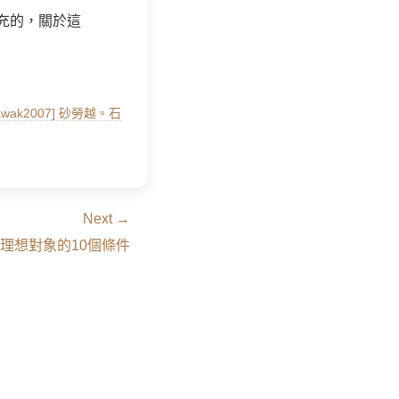
充的，關於這
rawak2007] 砂勞越。石
Next →
目中理想對象的10個條件