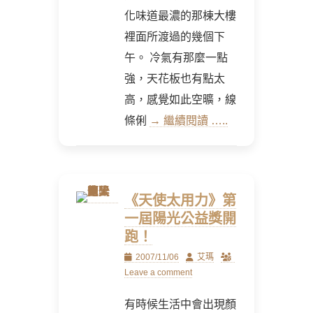
化味道最濃的那棟大樓
裡面所渡過的幾個下
午。 冷氣有那麼一點
強，天花板也有點太
高，感覺如此空曠，線
條俐
→ 繼續閱讀 …..
《天使太用力》第
一屆陽光公益獎開
跑！
Posted
Author
2007/11/06
艾瑪
on
Leave a comment
有時候生活中會出現顏