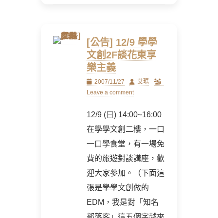
[公告] 12/9 學學
文創2F談花東享
樂主義
Posted
Author
2007/11/27
艾瑪
on
Leave a comment
12/9 (日) 14:00~16:00
在學學文創二樓，一口
一口學食堂，有一場免
費的旅遊對談講座，歡
迎大家參加。（下面這
張是學學文創做的
EDM，我是對「知名
部落客」這五個字越來