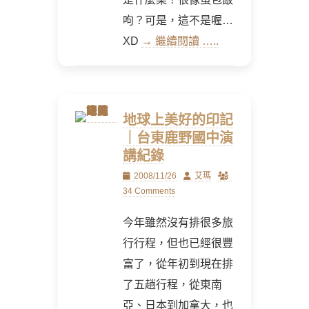
呴？可是，這不是喔…
XD
→ 繼續閱讀 …..
地球上美好的印記
｜台東鹿野國中演
講紀錄
Posted
Author
2008/11/26
艾瑪
on
34 Comments
今年雖然沒有排很多旅
行行程，但也已經很豐
富了，從年初到現在排
了五趟行程，從東南
亞、日本到加拿大，也