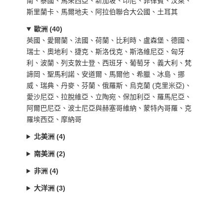
南、泰國、馬來西亞、新加坡、印尼、菲律賓、汶萊、
斯里蘭卡、馬爾地夫、阿拉伯聯合大公國、土耳其
歐洲 (40)
英國、愛爾蘭、法國、荷蘭、比利時、盧森堡、德國、
瑞士、奧地利、捷克、斯洛伐克、斯洛維尼亞、匈牙
利、波蘭、列支敦士登、西班牙、葡萄牙、義大利、梵
諦岡、聖馬利諾、安道爾、馬爾他、希臘、冰島、挪
威、瑞典、丹麥、芬蘭、俄羅斯、烏克蘭 (克里米亞)、
愛沙尼亞、拉脫維亞、立陶宛、保加利亞、羅馬尼亞、
阿爾巴尼亞、波士尼亞與赫塞哥維納、蒙特內哥羅、克
羅埃西亞、摩納哥
北美洲 (4)
南美洲 (2)
非洲 (4)
大洋洲 (3)