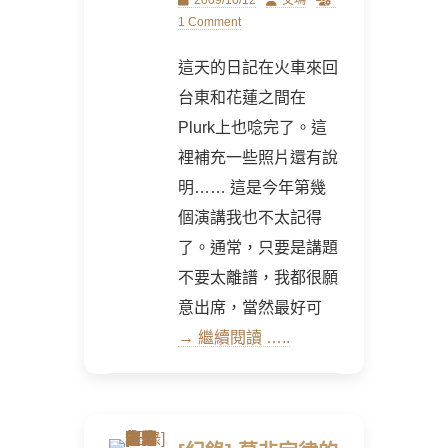
2009/10/12
艾瑪
on
1 Comment
這天的日記在火車來回
台東和花蓮之間在
Plurk上也唸完了。這
裡補充一些照片還有說
明…… 這是今年第幾
個演講我也不太記得
了。通常，只要是講題
不要太離譜，我都很願
意出席，當然最好可
→ 繼續閱讀 …..