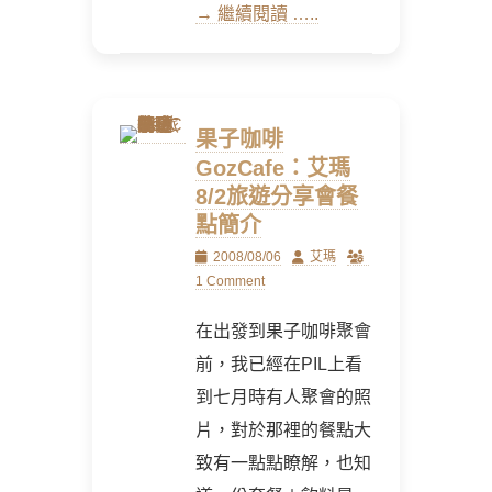
→ 繼續閱讀 …..
果子咖啡
GozCafe：艾瑪
8/2旅遊分享會餐
點簡介
Posted
Author
2008/08/06
艾瑪
on
1 Comment
在出發到果子咖啡聚會
前，我已經在PIL上看
到七月時有人聚會的照
片，對於那裡的餐點大
致有一點點瞭解，也知