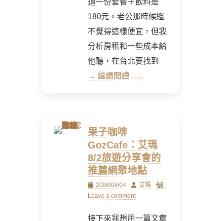
道一份套餐＋飲料是
180元。老公那時候還
不覺得這樣便宜，但我
分析房租和一些成本給
他聽，在台北要找到
→ 繼續閱讀 …..
果子咖啡
GozCafe：艾瑪
8/2旅遊分享會的
推薦網聚地點
Posted
Author
2008/08/04
艾瑪
on
Leave a comment
接下來我想用一篇文章