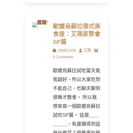
歐嬤烏蘇拉德式美
食屋：艾瑪家聚會
SP篇
Posted
Author
2008/12/08
艾瑪
on
4 Comments
歐嬤烏蘇拉試吃當天氣
氛超好，所以大家吃到
不能自己，也聊天聊到
很晚才散會。 所以我
想來寫一個歐嬤烏蘇拉
試吃SP篇。 這是＿＿
＿＿＿，有誰猜得到這
是什麼菜？很像蛋包飯