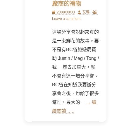
廠商的禮物
Posted
Author
2008/08/03
艾瑪
on
Leave a comment
這場分享會說起來真的
是一束鮮花的故事。要
不是有BC省旅遊局贊
助 Justin / Meg / Tong /
我 一塊去加拿大，就
不會有這一場分享會。
BC省在知道我要辦分
享會之後，也給了很多
幫忙，最大的一
→ 繼
續閱讀 …..