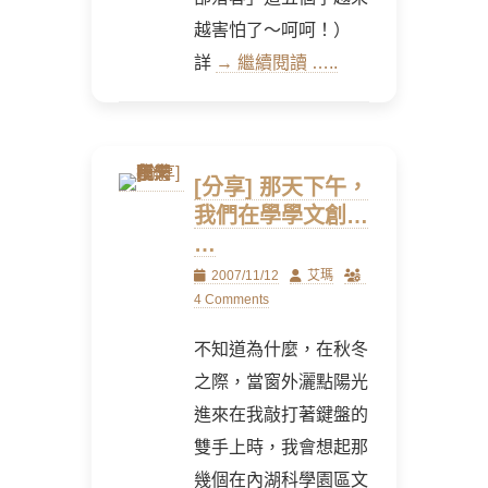
越害怕了～呵呵！）
詳
→ 繼續閱讀 …..
[分享] 那天下午，
我們在學學文創…
…
Posted
Author
2007/11/12
艾瑪
on
4 Comments
不知道為什麼，在秋冬
之際，當窗外灑點陽光
進來在我敲打著鍵盤的
雙手上時，我會想起那
幾個在內湖科學園區文