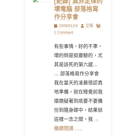
[紀錄] 莫非定律的
壞電腦 部落格寫
作分享會
Posted
Author
2009/01/19
艾瑪
on
1 Comment
有些事情，好的不準，
壞的倒是挺靈驗的，尤
其是該死的第六感…
… 部落格寫作分享會
我在當天的凌晨很認真
地準備，就在睡覺前我
還猶疑著到底要不要備
份到隨身碟中，結果就
這樣一念之間，我
→
繼續閱讀 …..