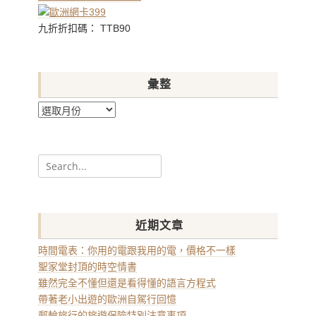
九折折扣碼： TTB90
彙整
彙
整
Search
for:
近期文章
時間電表：你用的電跟我用的電，價格不一樣
聖家堂封頂的時空情書
雖然完全不懂但還是看得懂的語言方程式
帶著老小出遊的歐洲自駕行回憶
郵輪旅行的旅遊保險特別注意事項