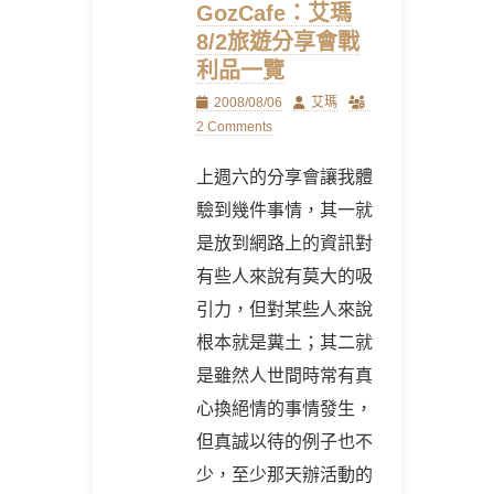
GozCafe：艾瑪
8/2旅遊分享會戰
利品一覽
Posted
Author
2008/08/06
艾瑪
on
2 Comments
上週六的分享會讓我體
驗到幾件事情，其一就
是放到網路上的資訊對
有些人來說有莫大的吸
引力，但對某些人來說
根本就是糞土；其二就
是雖然人世間時常有真
心換絕情的事情發生，
但真誠以待的例子也不
少，至少那天辦活動的