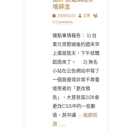
堆碎念
Posted
Author
2008/02/23
艾瑪
on
2 Comments
幾點事情報告： 1) 台
東元宵節過後的週末早
上還是陰天，下午就飄
起雨來了。 2) 無名
小站在公告網站中寫了
一個我覺得非常不尊重
使用者的「更改預
告」，大意就是2/26會
更改CSS中的一些數
值，其中讓
→ 繼續閱
讀 …..