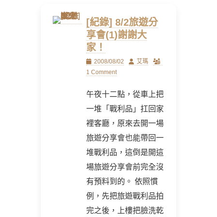
[紀錄] 8/2旅遊分
享會(1)謝謝大
家！
Posted
Author
2008/08/02
艾瑪
on
1 Comment
午夜十二點，從車上把
一堆「戰利品」扛回家
裡客廳，原來去開一場
旅遊分享會也能帶回一
堆戰利品，這倒是開這
場旅遊分享會前完全沒
有預料到的。 依照慣
例，先把旅遊戰利品拍
完之後，上樓把臉洗乾