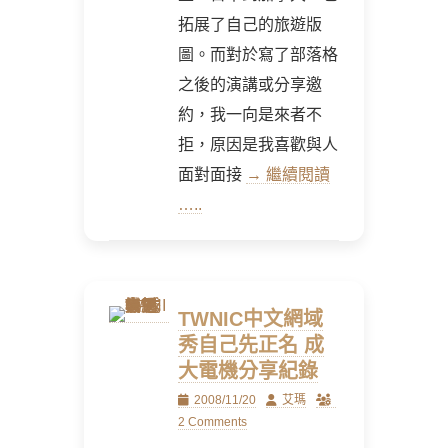
拓展了自己的旅遊版
圖。而對於寫了部落格
之後的演講或分享邀
約，我一向是來者不
拒，原因是我喜歡與人
面對面接
→ 繼續閱讀
…..
TWNIC中文網域
秀自己先正名 成
大電機分享紀錄
Posted
Author
2008/11/20
艾瑪
on
2 Comments