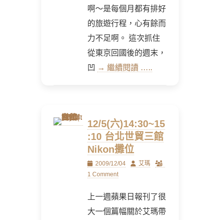
啊～是每個月都有排好
的旅遊行程，心有餘而
力不足啊。 這次抓住
從東京回國後的週末，
凹
→ 繼續閱讀 …..
12/5(六)14:30~15
:10 台北世貿三館
Nikon攤位
Posted
Author
2009/12/04
艾瑪
on
1 Comment
上一週蘋果日報刊了很
大一個篇幅關於艾瑪帶