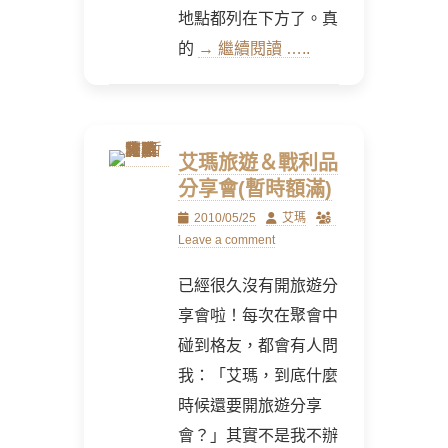
地點都列在下方了。真
的
→ 繼續閱讀 …..
艾瑪旅遊＆戰利品
分享會(暫時額滿)
Posted
Author
2010/05/25
艾瑪
on
Leave a comment
已經很久沒有開旅遊分
享會啦！每次在聚會中
碰到格友，都會有人問
我：「艾瑪，到底什麼
時候還要開旅遊分享
會？」其實不是我不辦