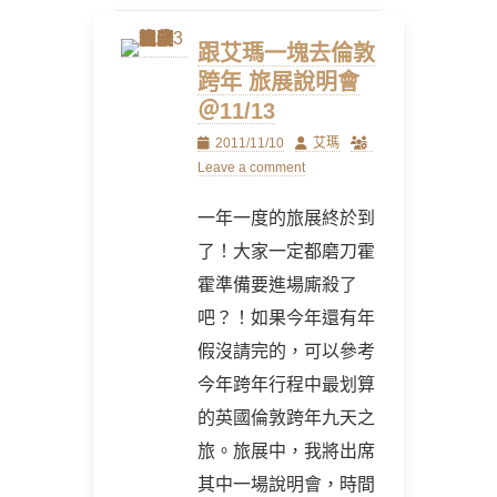
跟艾瑪一塊去倫敦
跨年 旅展說明會
＠11/13
Posted
Author
2011/11/10
艾瑪
on
Leave a comment
一年一度的旅展終於到
了！大家一定都磨刀霍
霍準備要進場廝殺了
吧？！如果今年還有年
假沒請完的，可以參考
今年跨年行程中最划算
的英國倫敦跨年九天之
旅。旅展中，我將出席
其中一場說明會，時間