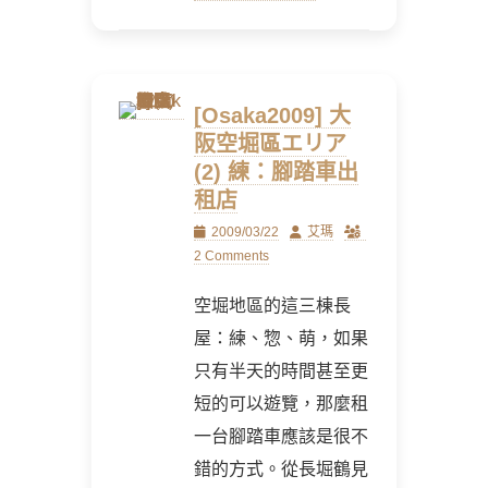
[Osaka2009] 大
阪空堀區エリア
(2) 練：腳踏車出
租店
Posted
Author
2009/03/22
艾瑪
on
2 Comments
空堀地區的這三棟長
屋：練、惣、萌，如果
只有半天的時間甚至更
短的可以遊覽，那麼租
一台腳踏車應該是很不
錯的方式。從長堀鶴見