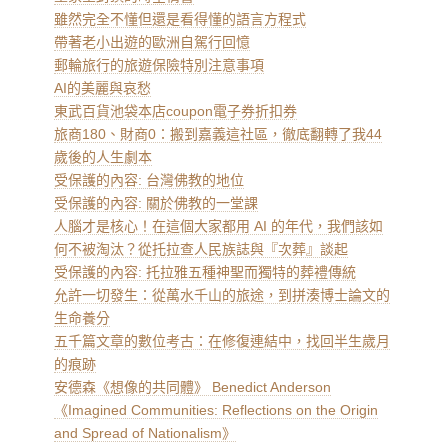
雖然完全不懂但還是看得懂的語言方程式
帶著老小出遊的歐洲自駕行回憶
郵輪旅行的旅遊保險特別注意事項
AI的美麗與哀愁
東武百貨池袋本店coupon電子券折扣券
旅商180、財商0：搬到嘉義這社區，徹底翻轉了我44
歲後的人生劇本
受保護的內容: 台灣佛教的地位
受保護的內容: 關於佛教的一堂課
人腦才是核心！在這個大家都用 AI 的年代，我們該如
何不被淘汰？從托拉查人民族誌與『次葬』談起
受保護的內容: 托拉雅五種神聖而獨特的葬禮傳統
允許一切發生：從萬水千山的旅途，到拼湊博士論文的
生命養分
五千篇文章的數位考古：在修復連結中，找回半生歲月
的痕跡
安德森《想像的共同體》 Benedict Anderson
《Imagined Communities: Reflections on the Origin
and Spread of Nationalism》