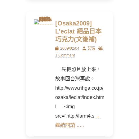
[Osaka2009]
L’eclat 絕品日本
巧克力(文後補)
Posted
Author
2009/02/04
艾瑪
on
1 Comment
先把照片放上來，
故事回台灣再說。
http://www.rihga.co.jp/
osaka/leclat/index.htm
l <img
src="http://farm4.s
→
繼續閱讀 …..