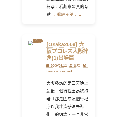
乾淨，看起來還真的有
點
→ 繼續閱讀 …..
[Osaka2009] 大
阪プロレス大阪摔
角(1)出場篇
Posted
Author
2009/03/12
艾瑪
on
Leave a comment
大阪參訪的第三天晚上
最後一個行程因為我抱
著「都是因為這個行程
所以我才沒辦法去逛
街」的怨念，一直非常