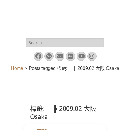
Search
for:
Facebook
Googleplus
Email
Flickr
YouTube
Instagram
Home
>
Posts tagged
標籤:
╠ 2009.02 大阪 Osaka
標籤:
╠ 2009.02 大阪
Osaka