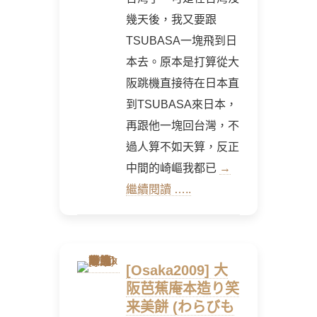
幾天後，我又要跟
TSUBASA一塊飛到日
本去。原本是打算從大
阪跳機直接待在日本直
到TSUBASA來日本，
再跟他一塊回台灣，不
過人算不如天算，反正
中間的崎嶇我都已
→
繼續閱讀 …..
[Osaka2009] 大
阪芭蕉庵本造り笑
来美餅 (わらびも