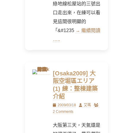
綠地線松屋站的三號出
口走出來，在練可以看
見這間很明顯的
「&#1235
→ 繼續閱讀
…..
[Osaka2009] 大
阪空堀區エリア
(1) 練：整棟建築
介紹
Posted
Author
2009/03/18
艾瑪
on
2 Comments
大阪第三天，天氣還是