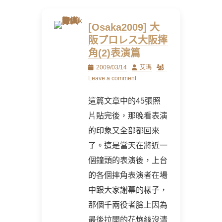
[Osaka2009] 大
阪プロレス大阪摔
角(2)表演篇
Posted
Author
2009/03/14
艾瑪
on
Leave a comment
這篇文章中的45張照
片貼完後，那晚看表演
的印象又全部都回來
了。這是當天在將近一
個鐘頭的表演後，上台
的各個摔角表演者在場
中跟大家謝幕的樣子，
那個千兩役者臉上因為
最後拉開的花炮絲沒清