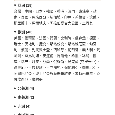
亞洲 (18)
台灣、中國、日本、韓國、香港、澳門、柬埔寨、越
南、泰國、馬來西亞、新加坡、印尼、菲律賓、汶萊、
斯里蘭卡、馬爾地夫、阿拉伯聯合大公國、土耳其
歐洲 (40)
英國、愛爾蘭、法國、荷蘭、比利時、盧森堡、德國、
瑞士、奧地利、捷克、斯洛伐克、斯洛維尼亞、匈牙
利、波蘭、列支敦士登、西班牙、葡萄牙、義大利、梵
諦岡、聖馬利諾、安道爾、馬爾他、希臘、冰島、挪
威、瑞典、丹麥、芬蘭、俄羅斯、烏克蘭 (克里米亞)、
愛沙尼亞、拉脫維亞、立陶宛、保加利亞、羅馬尼亞、
阿爾巴尼亞、波士尼亞與赫塞哥維納、蒙特內哥羅、克
羅埃西亞、摩納哥
北美洲 (4)
南美洲 (2)
非洲 (4)