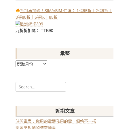
折扣再加碼！SIM/eSIM 任選： 1張95折｜2張9折｜
3張88折｜5張以上85折
九折折扣碼： TTB90
彙整
彙
整
Search
for:
近期文章
時間電表：你用的電跟我用的電，價格不一樣
聖家堂封頂的時空情書