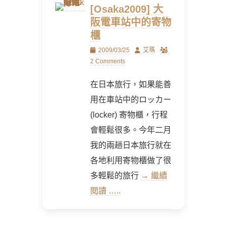
[Osaka2009] 大
阪電車站中的寄物
櫃
Posted
Author
2009/03/25
艾瑪
on
2 Comments
在日本旅行，如果能善
用在車站中的ロッカー
(locker) 寄物櫃，行程
會輕鬆很多。今年二月
我的兩趟日本旅行就在
各地利用寄物櫃做了很
多輕鬆的旅行
→ 繼續
閱讀 …..