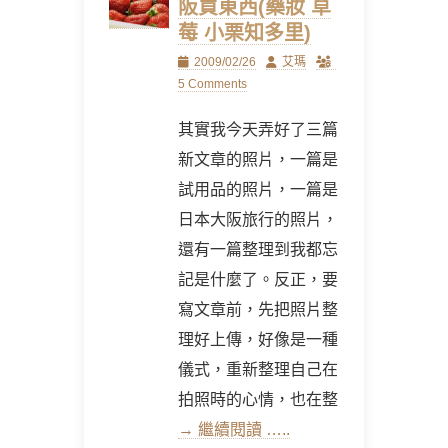
阪買東西(藥妝 草
莓 小栗知多里)
Posted
Author
2009/02/26
艾瑪
on
5 Comments
其實我今天弄好了三篇
新文章的照片，一篇是
試用品的照片，一篇是
日本大阪旅行的照片，
還有一篇整理到我都忘
記是什麼了。反正，要
寫文章前，先把照片整
理好上傳，好像是一種
儀式，重新整理自己在
拍照時的心情，也在整
→ 繼續閱讀 …..