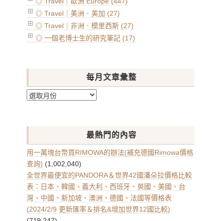
◎ Travel｜歐洲 Europe (447)
◎ Travel｜美洲．美加 (27)
◎ Travel｜非洲．模里西斯 (27)
◎ 一個老博士生的研究筆記 (17)
每月文章彙整
每
月
文
章
最熱門的內容
彙
整
用一萬塊台幣買RIMOWA的辦法(補充德國Rimowa價格
查詢)
(1,002,040)
全世界最便宜的PANDORA＆世界42國潘朵拉價格比較
表：日本、韓國、義大利、西班牙、英國、美國、台
灣、中國、新加坡、澳洲、德國、法國等價格表
(2024/2/9 更新匯率＆排名&增加世界12國比較)
(719,247)