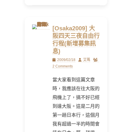
[Osaka2009] 大
阪四天三夜自由行
行程(新增募集訊
息)
Posted
Author
2009/02/18
艾瑪
on
2 Comments
當大家看到這篇文章
時，我應該在往大阪的
飛機上了，搞不好已經
到達大阪。這是二月的
第一趟日本行，這個月
我有超過一半的時間會