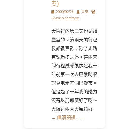
ち)
Posted
Author
2009/02/06
艾瑪
on
Leave a comment
大阪行的第二天也是超
豐富的。這兩天的行程
我都很喜歡，除了走路
有點過多之外。這兩天
的行程感覺很像是我十
年前第一次去巴黎時很
認真地走整個巴黎市。
但是過了十年我的體力
沒有以前那麼好了呀～
大阪這兩天天氣特好
→ 繼續閱讀 …..