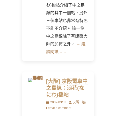
わ)橋站介紹了中之島
線的其中一個站，另外
三個車站也非常有特色
不能不介紹。 這一條
中之島線除了有建築大
師的加持之外，
→ 繼
續閱讀 …..
[大阪] 京阪電車中
之島線：浪花(な
にわ)橋站
Posted
Author
2009/03/03
艾瑪
on
Leave a comment