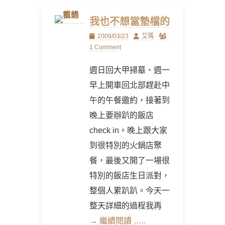
我也不想當墊檔的
Posted
Author
2009/03/23
艾瑪
on
1 Comment
週日回大甲掃墓、週一
早上開車回北部趕赴中
午的午餐邀約，接著到
晚上要辦趴的飯店
check in。晚上跟大家
到很特別的火鍋店聚
餐，最後又開了一場很
特別的飯店生日派對，
整個人累趴趴。今天一
整天詳細的過程我再
→ 繼續閱讀 …..