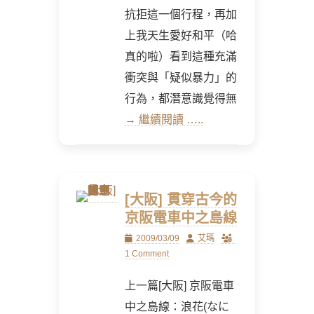
抗拒這一個行程，再加
上我天生愛好和平（哈
真的啦）看到這種充滿
衝突與「疑似暴力」的
行為，都潛意識覺得無
→ 繼續閱讀 …..
[大阪] 貫穿古今的
京阪電車中之島線
Posted
Author
2009/03/09
艾瑪
on
1 Comment
上一篇[大阪] 京阪電車
中之島線：浪花(なに