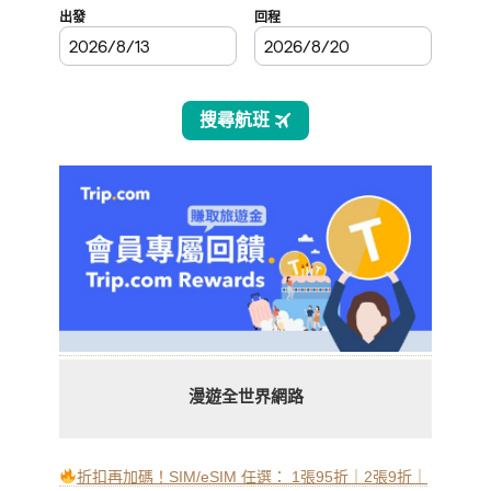
漫遊全世界網路
折扣再加碼！SIM/eSIM 任選： 1張95折｜2張9折｜