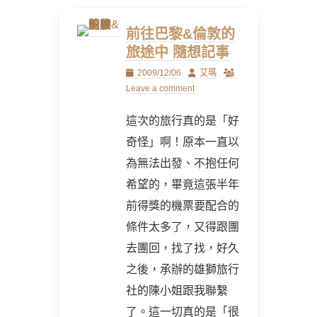
前往巴黎&倫敦的
旅途中 隨想記事
Posted
Author
2009/12/06
艾瑪
on
Leave a comment
這次的旅行真的是「好
奇怪」啊！原本一直以
為無法出發、不抱任何
希望的，畢竟這張半年
前得獎的機票要配合的
條件太多了，又得跟團
去團回，找了找，好久
之後，承辦的雄獅旅行
社的陳小姐跟我聯繫
了。這一切真的是「很