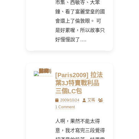
市集、西敏寺、大笨
鐘、看了富麗堂皇的國
會還上了倫敦眼。 可
是好累喔，所以故事只
好慢慢說了….
[Paris2009] 拉法
葉3J特賣戰利品
三個LC包
Posted
Author
2009/10/24
艾瑪
on
1 Comment
人啊，果然不能太得
意，我才寫完三段覺得