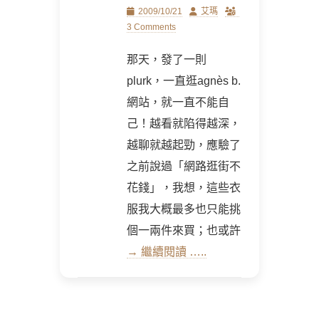
Posted
Author
2009/10/21
艾瑪
on
3 Comments
那天，發了一則
plurk，一直逛agnès b.
網站，就一直不能自
己！越看就陷得越深，
越聊就越起勁，應驗了
之前說過「網路逛街不
花錢」，我想，這些衣
服我大概最多也只能挑
個一兩件來買；也或許
→ 繼續閱讀 …..