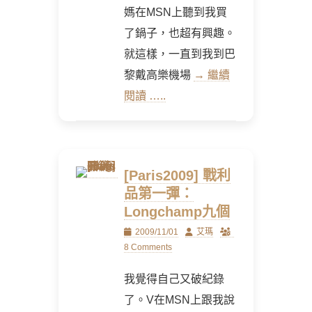
媽在MSN上聽到我買
了鍋子，也超有興趣。
就這樣，一直到我到巴
黎戴高樂機場
→ 繼續
閱讀 …..
[Paris2009] 戰利
品第一彈：
Longchamp九個
Posted
Author
2009/11/01
艾瑪
on
8 Comments
我覺得自己又破紀錄
了。V在MSN上跟我說