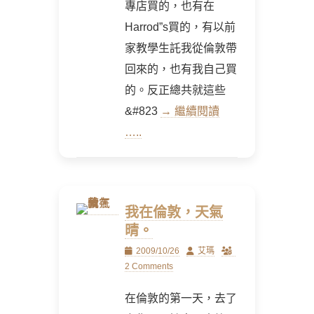
專店買的，也有在
Harrod”s買的，有以前
家教學生託我從倫敦帶
回來的，也有我自己買
的。反正總共就這些
&#823
→ 繼續閱讀
…..
我在倫敦，天氣
晴。
Posted
Author
2009/10/26
艾瑪
on
2 Comments
在倫敦的第一天，去了