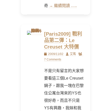
奇
→ 繼續閱讀 …..
[Paris2009] 戰利
品第二彈：Le
Creuset 大特價
Posted
Author
2009/11/02
艾瑪
on
7 Comments
不是只有留言的大家想
要看這三個Le Creuset
鍋子，跟我一塊在巴黎
住公寓台灣來的YS也
很好奇，而且不只是
YS有興趣，我妹和我