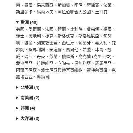
南、泰國、馬來西亞、新加坡、印尼、菲律賓、汶萊、
斯里蘭卡、馬爾地夫、阿拉伯聯合大公國、土耳其
歐洲 (40)
英國、愛爾蘭、法國、荷蘭、比利時、盧森堡、德國、
瑞士、奧地利、捷克、斯洛伐克、斯洛維尼亞、匈牙
利、波蘭、列支敦士登、西班牙、葡萄牙、義大利、梵
諦岡、聖馬利諾、安道爾、馬爾他、希臘、冰島、挪
威、瑞典、丹麥、芬蘭、俄羅斯、烏克蘭 (克里米亞)、
愛沙尼亞、拉脫維亞、立陶宛、保加利亞、羅馬尼亞、
阿爾巴尼亞、波士尼亞與赫塞哥維納、蒙特內哥羅、克
羅埃西亞、摩納哥
北美洲 (4)
南美洲 (2)
非洲 (4)
大洋洲 (3)