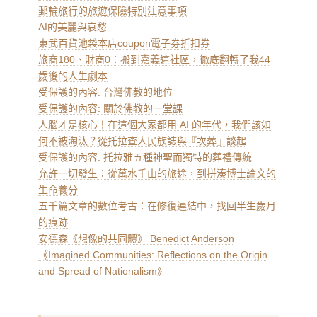
郵輪旅行的旅遊保險特別注意事項
AI的美麗與哀愁
東武百貨池袋本店coupon電子券折扣券
旅商180、財商0：搬到嘉義這社區，徹底翻轉了我44
歲後的人生劇本
受保護的內容: 台灣佛教的地位
受保護的內容: 關於佛教的一堂課
人腦才是核心！在這個大家都用 AI 的年代，我們該如
何不被淘汰？從托拉查人民族誌與『次葬』談起
受保護的內容: 托拉雅五種神聖而獨特的葬禮傳統
允許一切發生：從萬水千山的旅途，到拼湊博士論文的
生命養分
五千篇文章的數位考古：在修復連結中，找回半生歲月
的痕跡
安德森《想像的共同體》 Benedict Anderson
《Imagined Communities: Reflections on the Origin
and Spread of Nationalism》