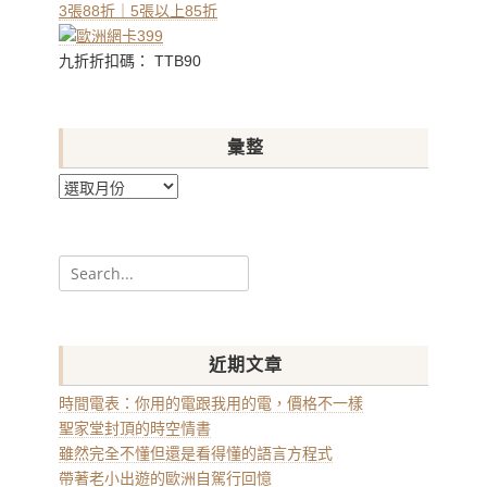
3張88折｜5張以上85折
九折折扣碼： TTB90
彙整
彙
整
Search
for:
近期文章
時間電表：你用的電跟我用的電，價格不一樣
聖家堂封頂的時空情書
雖然完全不懂但還是看得懂的語言方程式
帶著老小出遊的歐洲自駕行回憶