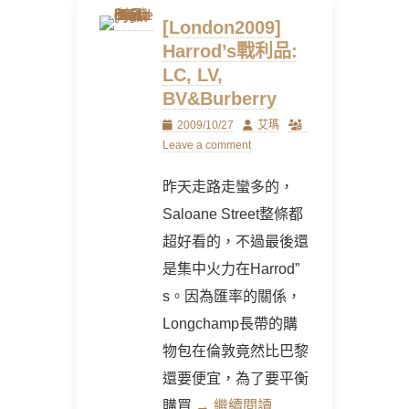
[London2009]
Harrod’s戰利品:
LC, LV,
BV&Burberry
Posted
Author
2009/10/27
艾瑪
on
Leave a comment
昨天走路走蠻多的，
Saloane Street整條都
超好看的，不過最後還
是集中火力在Harrod”
s。因為匯率的關係，
Longchamp長帶的購
物包在倫敦竟然比巴黎
還要便宜，為了要平衡
購買
→ 繼續閱讀 …..