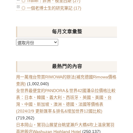
◎ Travel｜非洲．模里西斯 (27)
◎ 一個老博士生的研究筆記 (17)
每月文章彙整
每
月
文
章
最熱門的內容
彙
整
用一萬塊台幣買RIMOWA的辦法(補充德國Rimowa價格
查詢)
(1,002,040)
全世界最便宜的PANDORA＆世界42國潘朵拉價格比較
表：日本、韓國、義大利、西班牙、英國、美國、台
灣、中國、新加坡、澳洲、德國、法國等價格表
(2024/2/9 更新匯率＆排名&增加世界12國比較)
(719,262)
日本岡山・鷲羽山展望台眺望瀨戶大橋&吹上溫泉鷲羽
高地飯店Washuzan Highland Hotel
(250,137)