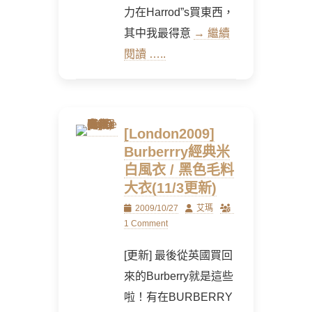
力在Harrod”s買東西，
其中我最得意
→ 繼續
閱讀 …..
[London2009]
Burberrry經典米
白風衣 / 黑色毛料
大衣(11/3更新)
Posted
Author
2009/10/27
艾瑪
on
1 Comment
[更新] 最後從英國買回
來的Burberry就是這些
啦！有在BURBERRY