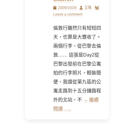
Posted
Author
2009/10/28
艾瑪
on
Leave a comment
倫敦行雖然只有短短四
天，也算是大豐收了。
兩個行李，從巴黎去倫
敦…… 這張是Day2從
巴黎出發前在巴黎公寓
拍的行李照片，輕裝簡
便，我還從第九區的公
寓走路到十五分鐘路程
外的北站，不
→ 繼續
閱讀 …..