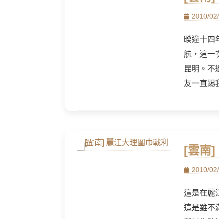
Posted
2010/02
on
暌違十四
航，這一
昆明。不
友一直踢
[雲南
Posted
2010/02
on
這是在麗
這是雖不