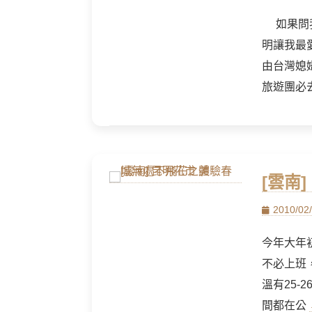
on
如果問我
明讓我最
由台灣媳
旅遊團必
[雲南
Posted
2010/02
on
今年大年
不必上班
溫有25
間都在公