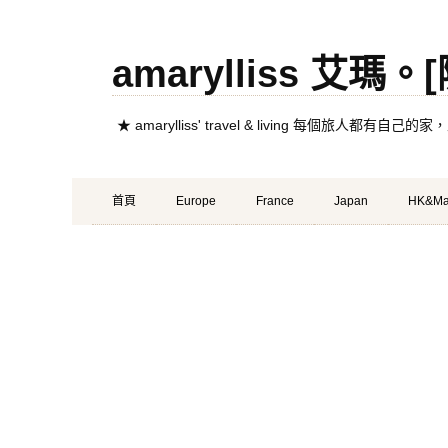
amarylliss 艾瑪
★ amarylliss' travel & living 每個旅人
Primary
Skip
首頁
Europe
France
Japan
HK&Ma
Menu
to
content