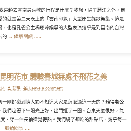
這趟去雲南最喜歡的行程是什麼？我想，除了麗江之外，昆
愛的就是第二天晚上的「雲南印象」大型原生態歌舞集。這是
婦，也是孔雀公主楊麗萍編導的大型表演幾乎是到雲南的台灣
去的
→ 繼續閱讀 …..
] 昆明花市 體驗春城無處不飛花之美
Author
/14
艾瑪
Leave a comment
初一剛好碰到情人節不知道大家是怎麼過這一天的？難得老公
，我們趁著下午陽光正好，出門逛了一圈。台東天氣很好，氣
-26度，穿一件長袖還覺得熱。我們繞了想吃的甜點店，幾乎每一
→ 繼續閱讀 …..