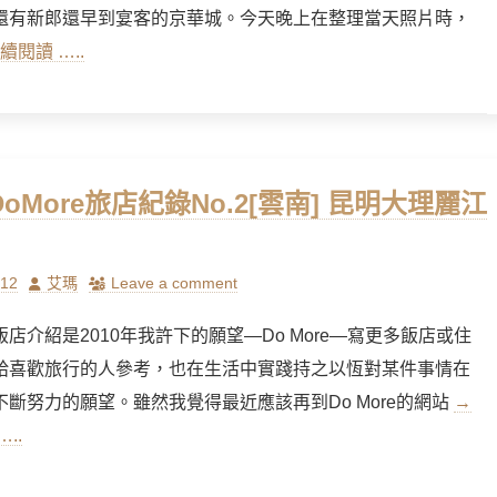
還有新郎還早到宴客的京華城。今天晚上在整理當天照片時，
續閱讀 …..
 DoMore旅店紀錄No.2[雲南] 昆明大理麗江
Author
/12
艾瑪
Leave a comment
店介紹是2010年我許下的願望—Do More—寫更多飯店或住
給喜歡旅行的人參考，也在生活中實踐持之以恆對某件事情在
不斷努力的願望。雖然我覺得最近應該再到Do More的網站
→
..