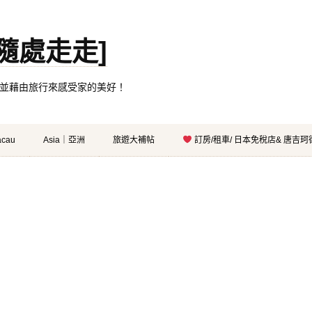
。[隨處走走]
都有自己的家，並藉由旅行來感受家的美好！
cau
Asia｜亞洲
旅遊大補帖
訂房/租車/ 日本免稅店& 唐吉