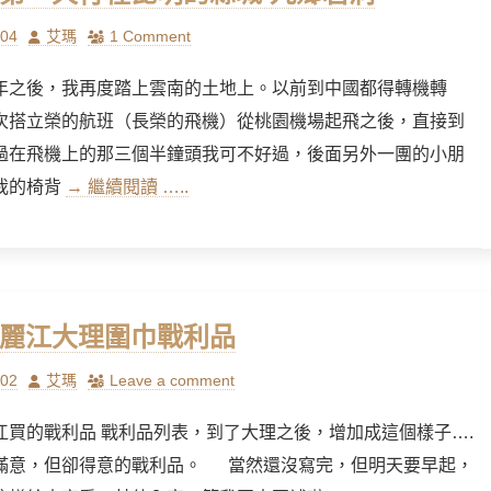
Author
/04
艾瑪
1 Comment
年之後，我再度踏上雲南的土地上。以前到中國都得轉機轉
次搭立榮的航班（長榮的飛機）從桃園機場起飛之後，直接到
過在飛機上的那三個半鐘頭我可不好過，後面另外一團的小朋
我的椅背
→ 繼續閱讀 …..
] 麗江大理圍巾戰利品
Author
/02
艾瑪
Leave a comment
江買的戰利品 戰利品列表，到了大理之後，增加成這個樣子….
滿意，但卻得意的戰利品。 當然還沒寫完，但明天要早起，