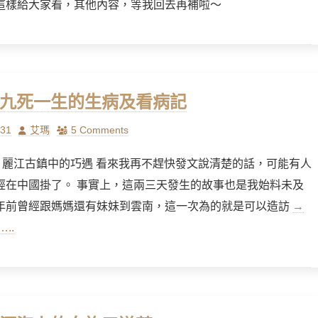
這樣給大家看，其他內容，等我回去再補啦～
] 九死一生的生病及看病記
Author
/31
艾瑪
5 Comments
1/30 麗江古鎮中的巧遇 看來我再不趕快發文說清楚的話，可能有人
經在中國掛了。 事實上，這兩三天發生的故事也是我始料未及
年前曾經跟媽媽還有妹妹到雲南，這一次為的就是可以造訪
→
..