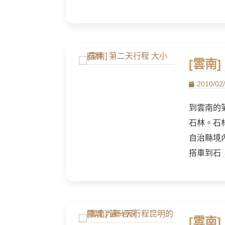
[雲南
Posted
2010/02
on
到雲南的
石林。石
自治縣境
搭車到石
[雲南