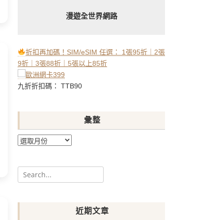
漫遊全世界網路
折扣再加碼！SIM/eSIM 任選： 1張95折｜2張
9折｜3張88折｜5張以上85折
九折折扣碼： TTB90
彙整
彙
整
Search
for:
近期文章