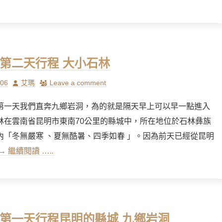
] 第二天行程 大小石林
Author
/06
艾瑪
Leave a comment
第一天我們直奔九鄉岩洞，為的就是隔天早上可以早一點進入
林在雲南省昆明市東南70公里的縣城中，所在地位於石林彝族
內「冬無嚴寒 、夏無酷暑、四季如春 」。因為前天已經從昆明
→ 繼續閱讀 …..
] 第一天行程昆明的縣城 九鄉岩洞