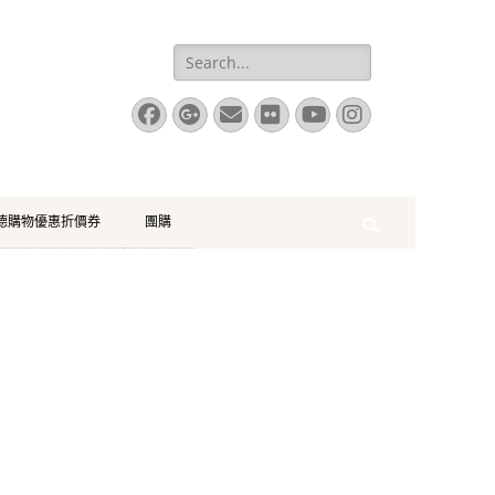
Search
for:
Facebook
Googleplus
Email
Flickr
YouTube
Instagram
珂德購物優惠折價券
團購
Search