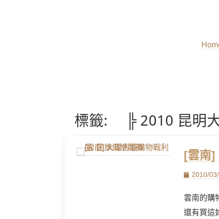
Hom
標籤:
╠ 2010 昆明
[雲南
Posted
2010/03
on
雲南的購
還有買這好