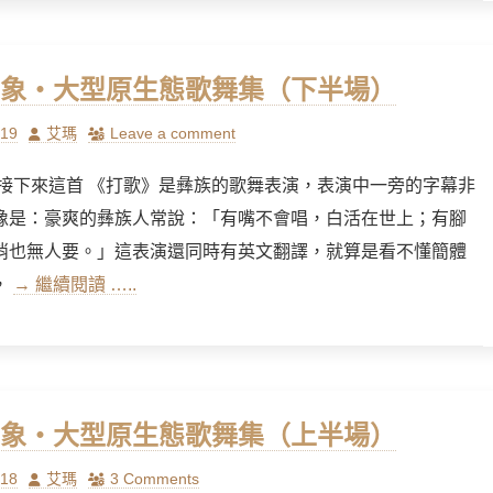
象‧大型原生態歌舞集（下半場）
Author
/19
艾瑪
Leave a comment
 接下來這首 《打歌》是彝族的歌舞表演，表演中一旁的字幕非
像是：豪爽的彝族人常說：「有嘴不會唱，白活在世上；有腳
俏也無人要。」這表演還同時有英文翻譯，就算是看不懂簡體
，
→ 繼續閱讀 …..
象‧大型原生態歌舞集（上半場）
Author
/18
艾瑪
3 Comments