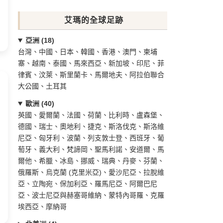
艾瑪的全球足跡
亞洲 (18)
台灣、中國、日本、韓國、香港、澳門、柬埔
寨、越南、泰國、馬來西亞、新加坡、印尼、菲
律賓、汶萊、斯里蘭卡、馬爾地夫、阿拉伯聯合
大公國、土耳其
歐洲 (40)
英國、愛爾蘭、法國、荷蘭、比利時、盧森堡、
德國、瑞士、奧地利、捷克、斯洛伐克、斯洛維
尼亞、匈牙利、波蘭、列支敦士登、西班牙、葡
萄牙、義大利、梵諦岡、聖馬利諾、安道爾、馬
爾他、希臘、冰島、挪威、瑞典、丹麥、芬蘭、
俄羅斯、烏克蘭 (克里米亞)、愛沙尼亞、拉脫維
亞、立陶宛、保加利亞、羅馬尼亞、阿爾巴尼
亞、波士尼亞與赫塞哥維納、蒙特內哥羅、克羅
埃西亞、摩納哥