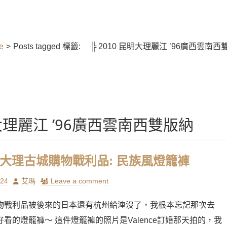
e
>
Posts tagged
標籤:
╠ 2010 昆明大理麗江 ’96廣西雲南西
大理麗江 ’96廣西雲南西雙版納
] 大理古城購物戰利品: 民族風燈籠褲
Author
/24
艾瑪
Leave a comment
物戰利品被後來的日本還有杭州給淹沒了，我根本忘記那次去
看的燈籠褲～ 這件燈籠褲的照片是Valence訂婚那天拍的，我