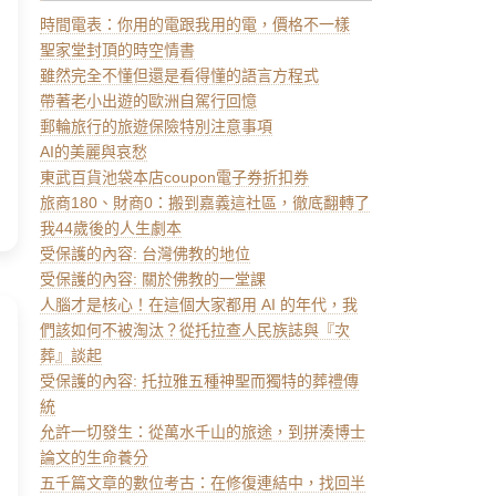
時間電表：你用的電跟我用的電，價格不一樣
聖家堂封頂的時空情書
雖然完全不懂但還是看得懂的語言方程式
帶著老小出遊的歐洲自駕行回憶
郵輪旅行的旅遊保險特別注意事項
AI的美麗與哀愁
東武百貨池袋本店coupon電子券折扣券
旅商180、財商0：搬到嘉義這社區，徹底翻轉了
我44歲後的人生劇本
受保護的內容: 台灣佛教的地位
受保護的內容: 關於佛教的一堂課
人腦才是核心！在這個大家都用 AI 的年代，我
們該如何不被淘汰？從托拉查人民族誌與『次
葬』談起
受保護的內容: 托拉雅五種神聖而獨特的葬禮傳
統
允許一切發生：從萬水千山的旅途，到拼湊博士
論文的生命養分
五千篇文章的數位考古：在修復連結中，找回半