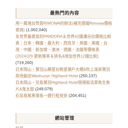
文
章
最熱門的內容
彙
整
用一萬塊台幣買RIMOWA的辦法(補充德國Rimowa價格
查詢)
(1,002,040)
全世界最便宜的PANDORA＆世界42國潘朵拉價格比較
表：日本、韓國、義大利、西班牙、英國、美國、台
灣、中國、新加坡、澳洲、德國、法國等價格表
(2024/2/9 更新匯率＆排名&增加世界12國比較)
(719,260)
日本岡山・鷲羽山展望台眺望瀨戶大橋&吹上溫泉鷲羽
高地飯店Washuzan Highland Hotel
(250,137)
日本岡山・兒島鷲羽Highland Hotel現場殺活章魚生魚
片&鬼太鼓
(249,079)
石垣島駕車環島一週行程安排
(204,451)
網站管理