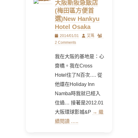
大阪新阪急飯店
(梅田區方便首
選)New Hankyu
Hotel Osaka
Posted
Author
2014/01/31
艾瑪
on
2 Comments
我在大阪的基地是：心
齋橋。我在Cross
Hotel住了N百次…. 從
他還在Holiday Inn
Namba時我就已經入
住過… 接著是2012.01
大阪環球影城&P
→ 繼
續閱讀 …..