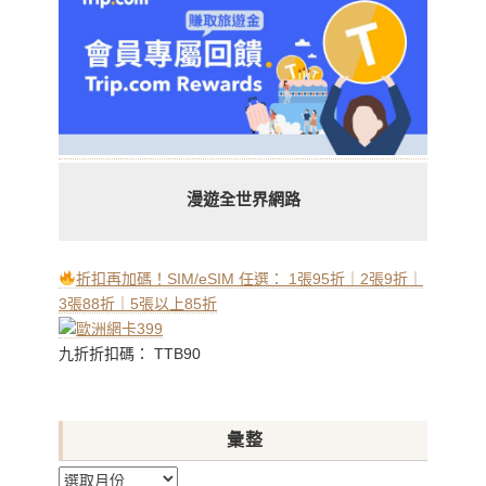
漫遊全世界網路
折扣再加碼！SIM/eSIM 任選： 1張95折｜2張9折｜
3張88折｜5張以上85折
九折折扣碼： TTB90
彙整
彙