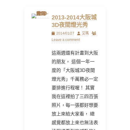
2013-2014大阪城
3D夜間燈光秀
Posted
Author
2014/01/27
艾瑪
on
Leave a comment
這兩週還有計畫到大阪
的朋友， 這個一年一
度的「大阪城3D夜間
燈光秀」千萬務必一定
要排進行程喔！ 其實
我在這裡拍了三四百張
照片，每一張都好想要
放上來給大家看， 總
感覺都放上來也無法表