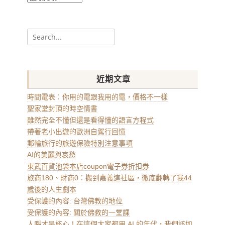
整
Search
for:
近期文章
時間電表：你用的電跟我用的電，價格不一樣
聖家堂封頂的時空情書
雖然完全不懂但還是看得懂的語言方程式
帶著老小出遊的歐洲自駕行回憶
郵輪旅行的旅遊保險特別注意事項
AI的美麗與哀愁
東武百貨池袋本店coupon電子券折扣券
旅商180、財商0：搬到嘉義這社區，徹底翻轉了我44
歲後的人生劇本
受保護的內容: 台灣佛教的地位
受保護的內容: 關於佛教的一堂課
人腦才是核心！在這個大家都用 AI 的年代，我們該如