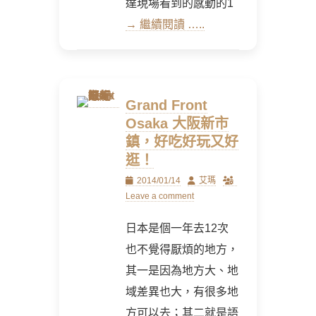
達現場看到的感動的1
→ 繼續閱讀 …..
Grand Front
Osaka 大阪新市
鎮，好吃好玩又好
逛！
Posted
Author
2014/01/14
艾瑪
on
Leave a comment
日本是個一年去12次
也不覺得厭煩的地方，
其一是因為地方大、地
域差異也大，有很多地
方可以去；其二就是語