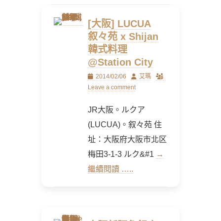
[大阪] LUCUA
叙々苑 x Shijan
韓式料理
@Station City
Posted
Author
2014/02/06
艾瑪
on
Leave a comment
JR大阪。ルクア
(LUCUA)。叙々苑 住
址：大阪府大阪市北区
梅田3-1-3 ルク&#1
→
繼續閱讀 …..