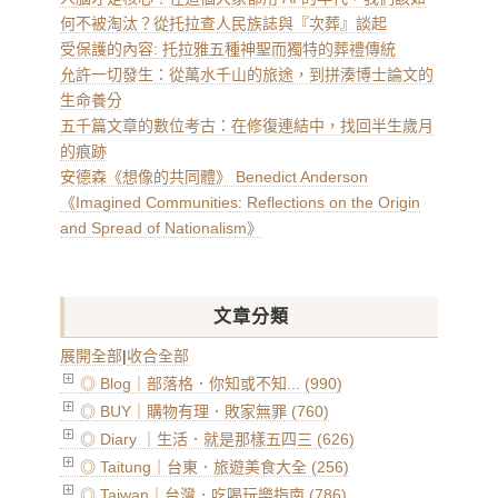
何不被淘汰？從托拉查人民族誌與『次葬』談起
受保護的內容: 托拉雅五種神聖而獨特的葬禮傳統
允許一切發生：從萬水千山的旅途，到拼湊博士論文的
生命養分
五千篇文章的數位考古：在修復連結中，找回半生歲月
的痕跡
安德森《想像的共同體》 Benedict Anderson
《Imagined Communities: Reflections on the Origin
and Spread of Nationalism》
文章分類
展開全部
|
收合全部
◎ Blog｜部落格．你知或不知... (990)
◎ BUY｜購物有理．敗家無罪 (760)
◎ Diary ｜生活．就是那樣五四三 (626)
◎ Taitung｜台東．旅遊美食大全 (256)
◎ Taiwan｜台灣．吃喝玩樂指南 (786)