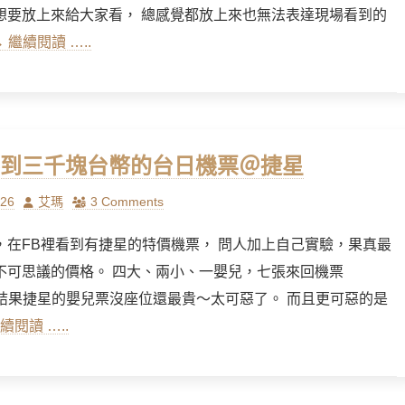
想要放上來給大家看， 總感覺都放上來也無法表達現場看到的
→ 繼續閱讀 …..
到三千塊台幣的台日機票＠捷星
Author
/26
艾瑪
3 Comments
，在FB裡看到有捷星的特價機票， 問人加上自己實驗，果真最
不可思議的價格。 四大、兩小、一嬰兒，七張來回機票
！ 結果捷星的嬰兒票沒座位還最貴～太可惡了。 而且更可惡的是
續閱讀 …..