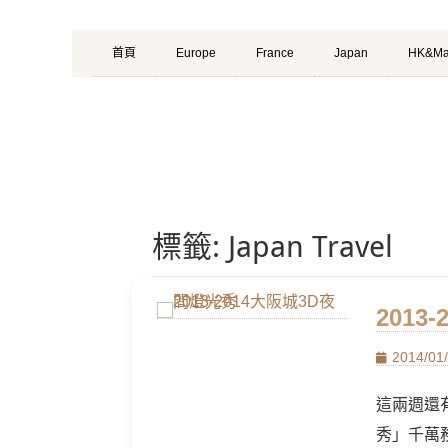
Primary
Skip
首頁
Europe
France
Japan
HK&Ma
Menu
to
content
標籤:
Japan Travel
2013
Posted
2014/01
on
這兩週還
秀」千萬