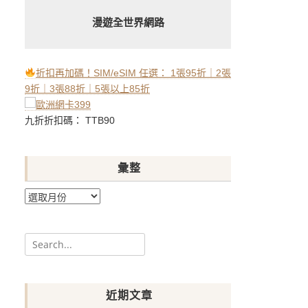
漫遊全世界網路
折扣再加碼！SIM/eSIM 任選： 1張95折｜2張
9折｜3張88折｜5張以上85折
九折折扣碼： TTB90
彙整
彙
整
Search
for:
近期文章