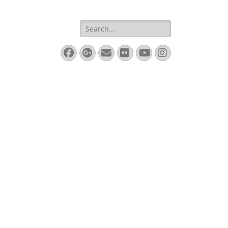
Search
for:
Facebook
Googleplus
Email
Flickr
YouTube
Instagram