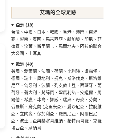
艾瑪的全球足跡
亞洲 (18)
台灣、中國、日本、韓國、香港、澳門、柬埔
寨、越南、泰國、馬來西亞、新加坡、印尼、菲
律賓、汶萊、斯里蘭卡、馬爾地夫、阿拉伯聯合
大公國、土耳其
歐洲 (40)
英國、愛爾蘭、法國、荷蘭、比利時、盧森堡、
德國、瑞士、奧地利、捷克、斯洛伐克、斯洛維
尼亞、匈牙利、波蘭、列支敦士登、西班牙、葡
萄牙、義大利、梵諦岡、聖馬利諾、安道爾、馬
爾他、希臘、冰島、挪威、瑞典、丹麥、芬蘭、
俄羅斯、烏克蘭 (克里米亞)、愛沙尼亞、拉脫維
亞、立陶宛、保加利亞、羅馬尼亞、阿爾巴尼
亞、波士尼亞與赫塞哥維納、蒙特內哥羅、克羅
埃西亞、摩納哥