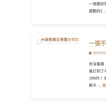
一張都好
感動的1
一張不
Posted
2014/01
on
你沒看錯
後訂到了
18685
刷卡
→ 繼