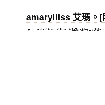
amarylliss 艾瑪
★ amarylliss' travel & living 每個旅人