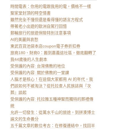
時間電表：你用的電跟我用的電，價格不一樣
聖家堂封頂的時空情書
雖然完全不懂但還是看得懂的語言方程式
帶著老小出遊的歐洲自駕行回憶
郵輪旅行的旅遊保險特別注意事項
AI的美麗與哀愁
東武百貨池袋本店coupon電子券折扣券
旅商180、財商0：搬到嘉義這社區，徹底翻轉了
我44歲後的人生劇本
受保護的內容: 台灣佛教的地位
受保護的內容: 關於佛教的一堂課
人腦才是核心！在這個大家都用 AI 的年代，我
們該如何不被淘汰？從托拉查人民族誌與『次
葬』談起
受保護的內容: 托拉雅五種神聖而獨特的葬禮傳
統
允許一切發生：從萬水千山的旅途，到拼湊博士
論文的生命養分
五千篇文章的數位考古：在修復連結中，找回半