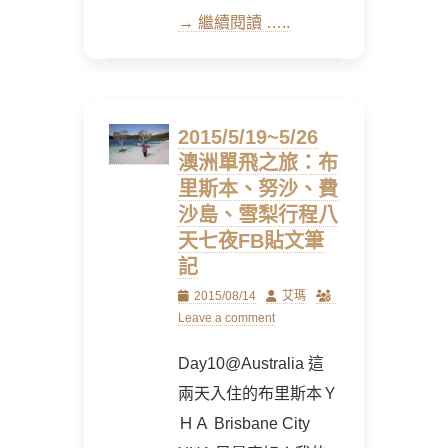
→ 繼續閱讀 …..
2015/5/19~5/26
澳洲單飛之旅：布
里斯本、努沙、費
沙島、雪梨行程八
天七夜FB貼文筆
記
Posted
Author
2015/08/14
艾瑪
on
Leave a comment
Day10@Australia 這
兩天入住的布里斯本Ｙ
ＨＡ Brisbane City