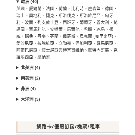
歐洲 (40)
英國、愛爾蘭、法國、荷蘭、比利時、盧森堡、德國、
瑞士、奧地利、捷克、斯洛伐克、斯洛維尼亞、匈牙
利、波蘭、列支敦士登、西班牙、葡萄牙、義大利、梵
諦岡、聖馬利諾、安道爾、馬爾他、希臘、冰島、挪
威、瑞典、丹麥、芬蘭、俄羅斯、烏克蘭 (克里米亞)、
愛沙尼亞、拉脫維亞、立陶宛、保加利亞、羅馬尼亞、
阿爾巴尼亞、波士尼亞與赫塞哥維納、蒙特內哥羅、克
羅埃西亞、摩納哥
北美洲 (4)
南美洲 (2)
非洲 (4)
大洋洲 (3)
網路卡/優惠訂房/機票/租車