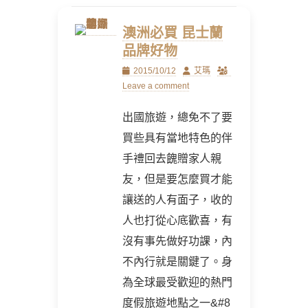
澳洲必買 昆士蘭
品牌好物
Posted
Author
2015/10/12
艾瑪
on
Leave a comment
出國旅遊，總免不了要
買些具有當地特色的伴
手禮回去餽贈家人親
友，但是要怎麼買才能
讓送的人有面子，收的
人也打從心底歡喜，有
沒有事先做好功課，內
不內行就是關鍵了。身
為全球最受歡迎的熱門
度假旅遊地點之一&#8