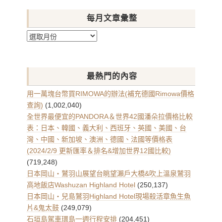
每月文章彙整
每
月
文
章
最熱門的內容
彙
整
用一萬塊台幣買RIMOWA的辦法(補充德國Rimowa價格
查詢)
(1,002,040)
全世界最便宜的PANDORA＆世界42國潘朵拉價格比較
表：日本、韓國、義大利、西班牙、英國、美國、台
灣、中國、新加坡、澳洲、德國、法國等價格表
(2024/2/9 更新匯率＆排名&增加世界12國比較)
(719,248)
日本岡山・鷲羽山展望台眺望瀨戶大橋&吹上溫泉鷲羽
高地飯店Washuzan Highland Hotel
(250,137)
日本岡山・兒島鷲羽Highland Hotel現場殺活章魚生魚
片&鬼太鼓
(249,079)
石垣島駕車環島一週行程安排
(204,451)