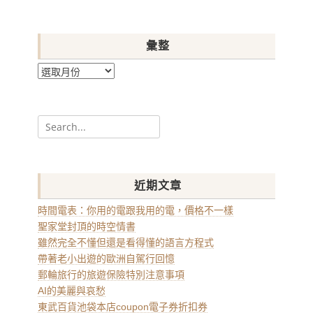
彙整
彙
整
Search
for:
近期文章
時間電表：你用的電跟我用的電，價格不一樣
聖家堂封頂的時空情書
雖然完全不懂但還是看得懂的語言方程式
帶著老小出遊的歐洲自駕行回憶
郵輪旅行的旅遊保險特別注意事項
AI的美麗與哀愁
東武百貨池袋本店coupon電子券折扣券