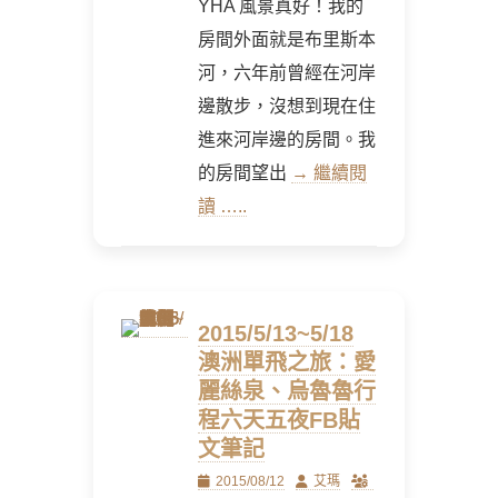
YHA 風景真好！我的
房間外面就是布里斯本
河，六年前曾經在河岸
邊散步，沒想到現在住
進來河岸邊的房間。我
的房間望出
→ 繼續閱
讀 …..
2015/5/13~5/18
澳洲單飛之旅：愛
麗絲泉、烏魯魯行
程六天五夜FB貼
文筆記
Posted
Author
2015/08/12
艾瑪