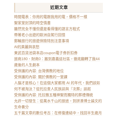
近期文章
時間電表：你用的電跟我用的電，價格不一樣
聖家堂封頂的時空情書
雖然完全不懂但還是看得懂的語言方程式
帶著老小出遊的歐洲自駕行回憶
郵輪旅行的旅遊保險特別注意事項
AI的美麗與哀愁
東武百貨池袋本店coupon電子券折扣券
旅商180、財商0：搬到嘉義這社區，徹底翻轉了我44
歲後的人生劇本
受保護的內容: 台灣佛教的地位
受保護的內容: 關於佛教的一堂課
人腦才是核心！在這個大家都用 AI 的年代，我們該如
何不被淘汰？從托拉查人民族誌與『次葬』談起
受保護的內容: 托拉雅五種神聖而獨特的葬禮傳統
允許一切發生：從萬水千山的旅途，到拼湊博士論文的
生命養分
五千篇文章的數位考古：在修復連結中，找回半生歲月