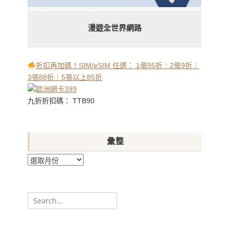
漫遊全世界網路
折扣再加碼！SIM/eSIM 任選： 1張95折｜2張9折｜
3張88折｜5張以上85折
九折折扣碼： TTB90
彙整
彙
整
Search
for: