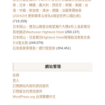
表：日本、韓國、義大利、西班牙、英國、美國、台
灣、中國、新加坡、澳洲、德國、法國等價格表
(2024/2/9 更新匯率＆排名&增加世界12國比較)
(719,259)
日本岡山・鷲羽山展望台眺望瀨戶大橋&吹上溫泉鷲羽
高地飯店Washuzan Highland Hotel
(250,137)
日本岡山・兒島鷲羽Highland Hotel現場殺活章魚生魚
片&鬼太鼓
(249,079)
石垣島駕車環島一週行程安排
(204,451)
網站管理
註冊
登入
訂閱網站內容的資訊提供
訂閱留言的資訊提供
WordPress.org 台灣繁體中文