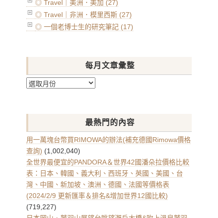
◎ Travel｜美洲．美加 (27)
◎ Travel｜非洲．模里西斯 (27)
◎ 一個老博士生的研究筆記 (17)
每月文章彙整
每
月
文
章
最熱門的內容
彙
整
用一萬塊台幣買RIMOWA的辦法(補充德國Rimowa價格
查詢)
(1,002,040)
全世界最便宜的PANDORA＆世界42國潘朵拉價格比較
表：日本、韓國、義大利、西班牙、英國、美國、台
灣、中國、新加坡、澳洲、德國、法國等價格表
(2024/2/9 更新匯率＆排名&增加世界12國比較)
(719,227)