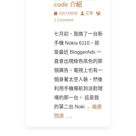
code 介紹
Posted
Author
2007/08/08
艾瑪
on
1 Comment
七月初，我換了一台新
手機 Nokia 6110，就
是最近 BloggerAds 一
直會出現綠色底色的那
個廣告，電視上也有一
個身著太空人裝，然後
利用手機導航到派對現
場的那一台。 這是我
的第二台 Noki
→ 繼續
閱讀 …..