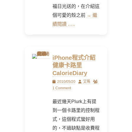
福日光送的，在介紹這
個可愛的殼之前
→ 繼
續閱讀 …..
iPhone程式介紹
健康卡路里
CalorieDiary
Posted
Author
2010/05/20
艾瑪
on
1 Comment
最近幾天Plurk上有提
到一個卡路里的控制程
式，這個程式蠻好用
的，不過缺點是收費程