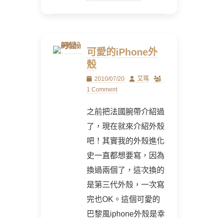
可愛的iPhone外
殼
Posted
Author
2010/07/20
艾瑪
on
1 Comment
之前把法國腕帶介紹過
了，現在就來介紹外殼
吧！其實我的外殼進化
史一直都想要寫，因為
換過兩個了，這次換的
是第三代外殼，一次寫
完也OK。這個可愛的
巴黎風iphone外殼是幸