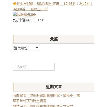
折扣再加碼！SIM/eSIM 任選： 1張95折｜2張9折｜
3張88折｜5張以上85折
九折折扣碼： TTB90
彙整
彙
整
Search
for:
近期文章
時間電表：你用的電跟我用的電，價格不一樣
聖家堂封頂的時空情書
雖然完全不懂但還是看得懂的語言方程式