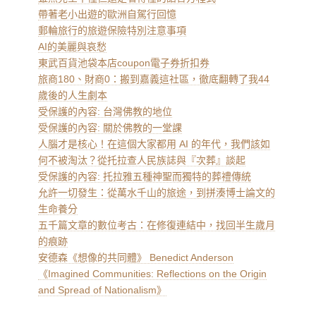
帶著老小出遊的歐洲自駕行回憶
郵輪旅行的旅遊保險特別注意事項
AI的美麗與哀愁
東武百貨池袋本店coupon電子券折扣券
旅商180、財商0：搬到嘉義這社區，徹底翻轉了我44
歲後的人生劇本
受保護的內容: 台灣佛教的地位
受保護的內容: 關於佛教的一堂課
人腦才是核心！在這個大家都用 AI 的年代，我們該如
何不被淘汰？從托拉查人民族誌與『次葬』談起
受保護的內容: 托拉雅五種神聖而獨特的葬禮傳統
允許一切發生：從萬水千山的旅途，到拼湊博士論文的
生命養分
五千篇文章的數位考古：在修復連結中，找回半生歲月
的痕跡
安德森《想像的共同體》 Benedict Anderson
《Imagined Communities: Reflections on the Origin
and Spread of Nationalism》