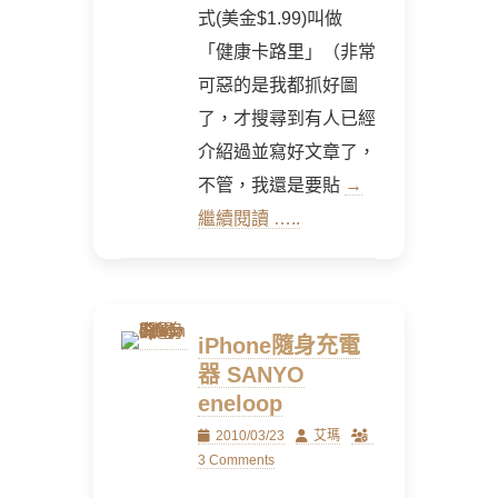
式(美金$1.99)叫做
「健康卡路里」（非常
可惡的是我都抓好圖
了，才搜尋到有人已經
介紹過並寫好文章了，
不管，我還是要貼
→
繼續閱讀 …..
iPhone隨身充電
器 SANYO
eneloop
Posted
Author
2010/03/23
艾瑪
on
3 Comments