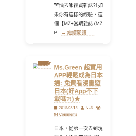
苦惱去哪裡買雜誌?! 如
果你有這樣的經驗，這
個【MZ+當期雜誌 (MZ
PL
→ 繼續閱讀 …..
Ms.Green 超實用
APP輕鬆成為日本
通: 免費看漫畫遊
日本(好App不下
載嗎?!)★
Posted
Author
2015/03/13
艾瑪
on
94 Comments
日本，從第一次去到現