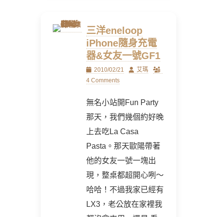
三洋eneloop
iPhone隨身充電
器&女友一號GF1
Posted
Author
2010/02/21
艾瑪
on
4 Comments
無名小站開Fun Party
那天，我們幾個約好晚
上去吃La Casa
Pasta。那天歐陽帶著
他的女友一號一塊出
現，整桌都超開心咧～
哈哈！不過我家已經有
LX3，老公放在家裡我