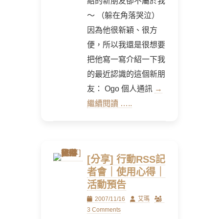
紹的新朋友卻不屬於我
～ （躲在角落哭泣）
因為他很新穎、很方
便，所以我還是很想要
把他寫一寫介紹一下我
的最近認識的這個新朋
友： Ogo 個人通訊
→
繼續閱讀 …..
[分享] 行動RSS記
者會｜使用心得｜
活動預告
Posted
Author
2007/11/16
艾瑪
on
3 Comments