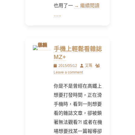
也用了一
→ 繼續閱讀
…..
手機上輕鬆看雜誌
MZ+
Posted
Author
2015/05/12
艾瑪
on
Leave a comment
你是不是曾經在高鐵上
想要打發時間，正在滑
手機時，看到一則想要
看的雜誌文章，卻被鎖
著無法觀看?! 或者在機
場想要找某一篇報導卻