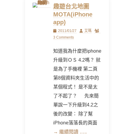
趣遊台北地圖
MOTA(iPhone
app)
Posted
Author
2011/01/27
艾瑪
on
3 Comments
知道我為什麼把iphone
升級到ＯＳ 4.2嗎？ 就
是為了手機裡 第二頁
第8個資料夾生活中的
某個程式！ 是不是太
了不起了？ 先來簡
單說一下升級到4.2之
後的改變： 除了幫
iPhone落落長的頁面
→ 繼續閱讀 …..