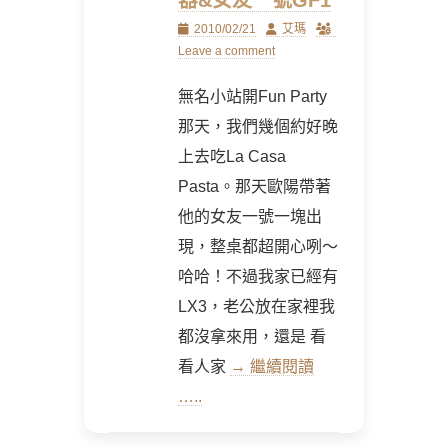
器&女友一號GF1
Posted
Author
2010/02/21
艾瑪
on
Leave a comment
無名小站開Fun Party
那天，我們幾個約好晚
上去吃La Casa
Pasta。那天歐陽帶著
他的女友一號一塊出
現，整桌都超開心咧～
哈哈！不過我家已經有
LX3，老公放在家裡我
都沒拿來用，還是 看
看人家
→ 繼續閱讀
…..