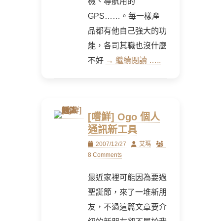
機、導航用的
GPS……。每一樣產
品都有他自己強大的功
能，各司其職也沒什麼
不好
→ 繼續閱讀 …..
[嚐鮮] Ogo 個人
通訊新工具
Posted
Author
2007/12/27
艾瑪
on
8 Comments
最近家裡可能因為要過
聖誕節，來了一堆新朋
友，不過這篇文章要介