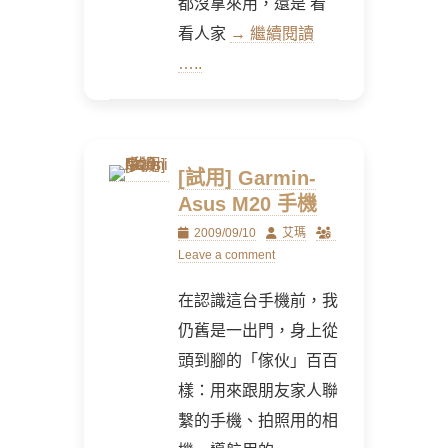
都沒拿來用，還是 看
看人家
→ 繼續閱讀
…..
[試用] Garmin-
Asus M20 手機
Posted
Author
2009/09/10
艾瑪
on
Leave a comment
在認識這台手機前，我
仍舊是一出門，身上從
頭到腳的「傢伙」百百
樣：用來跟朋友家人聯
繫的手機、拍照用的相