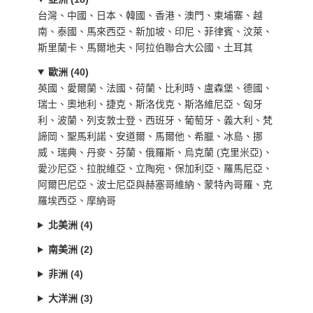
台灣、中國、日本、韓國、香港、澳門、柬埔寨、越
南、泰國、馬來西亞、新加坡、印尼、菲律賓、汶萊、
斯里蘭卡、馬爾地夫、阿拉伯聯合大公國、土耳其
歐洲 (40)
英國、愛爾蘭、法國、荷蘭、比利時、盧森堡、德國、
瑞士、奧地利、捷克、斯洛伐克、斯洛維尼亞、匈牙
利、波蘭、列支敦士登、西班牙、葡萄牙、義大利、梵
諦岡、聖馬利諾、安道爾、馬爾他、希臘、冰島、挪
威、瑞典、丹麥、芬蘭、俄羅斯、烏克蘭 (克里米亞)、
愛沙尼亞、拉脫維亞、立陶宛、保加利亞、羅馬尼亞、
阿爾巴尼亞、波士尼亞與赫塞哥維納、蒙特內哥羅、克
羅埃西亞、摩納哥
北美洲 (4)
南美洲 (2)
非洲 (4)
大洋洲 (3)