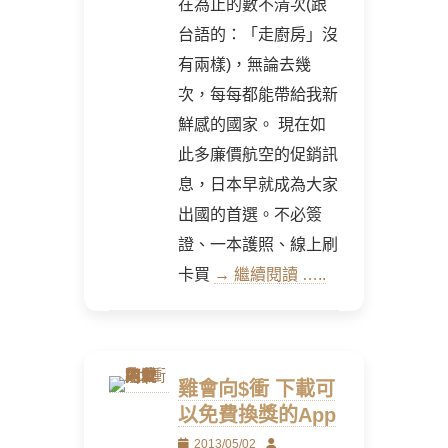
在為止的數不清次(跟
台語的：「走廚房」沒
有兩樣)，無論去幾
次，每每都能帶給我新
鮮感的國家。 現在如
此多廉價航空的促銷訊
息，日本早就成為大家
出國的首選。不必簽
證、一本護照、線上刷
卡買
→ 繼續閱讀 …..
雞會向$衝 下載可
以免費換獎的App
Posted
Author
2013/05/02