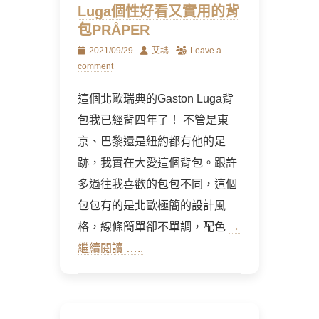
Luga個性好看又實用的背
包PRÅPER
Posted
Author
2021/09/29
艾瑪
Leave a
on
comment
這個北歐瑞典的Gaston Luga背
包我已經背四年了！ 不管是東
京、巴黎還是紐約都有他的足
跡，我實在大愛這個背包。跟許
多過往我喜歡的包包不同，這個
包包有的是北歐極簡的設計風
格，線條簡單卻不單調，配色
→
繼續閱讀 …..