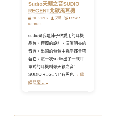
Sudio天籟之音SUDIO
REGENT北歐風耳機
Posted
Author
2016/12/07
艾瑪
Leave a
on
comment
sudio是我這陣子很愛用的耳機
品牌，極簡的設計，清晰明亮的
音質，出國的包包中幾乎都會帶
著它。這一次sudio出了一款耳
罩式的耳機叫做天籟之音”
SUDIO REGENT”有黑色
→ 繼
續閱讀 …..