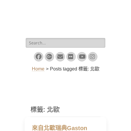
Search
for:
Facebook
Googleplus
Email
Flickr
YouTube
Instagram
Home
>
Posts tagged
標籤:
北歐
標籤:
北歐
來自北歐瑞典Gaston