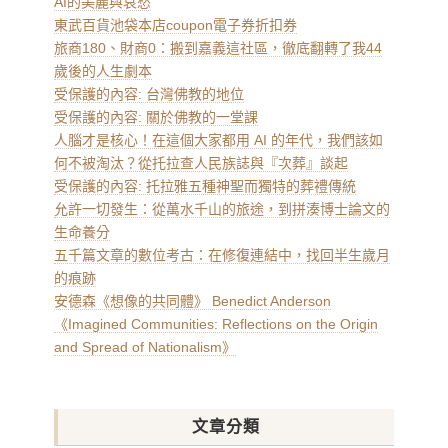
AI的美麗與哀愁
東武百貨池袋本店coupon電子券折扣券
旅商180、財商0：搬到嘉義這社區，徹底翻轉了我44
歲後的人生劇本
受保護的內容: 台灣佛教的地位
受保護的內容: 關於佛教的一堂課
人腦才是核心！在這個大家都用 AI 的年代，我們該如
何不被淘汰？從托拉查人民族誌與『次葬』談起
受保護的內容: 托拉雅五種神聖而獨特的葬禮傳統
允許一切發生：從萬水千山的旅途，到拼湊博士論文的
生命養分
五千篇文章的數位考古：在修復連結中，找回半生歲月
的痕跡
安德森《想像的共同體》 Benedict Anderson
《Imagined Communities: Reflections on the Origin
and Spread of Nationalism》
文章分類