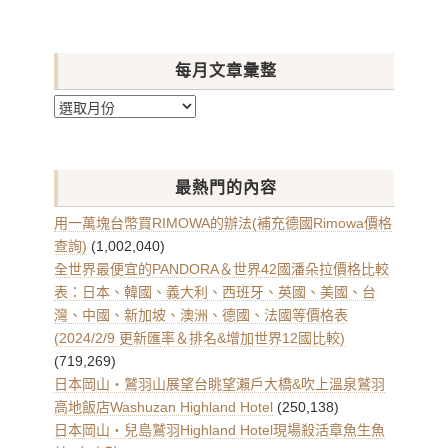
每月文章彙整
每
月
文
章
最熱門的內容
彙
整
用一萬塊台幣買RIMOWA的辦法(補充德國Rimowa價格
查詢)
(1,002,040)
全世界最便宜的PANDORA＆世界42國潘朵拉價格比較
表：日本、韓國、義大利、西班牙、英國、美國、台
灣、中國、新加坡、澳洲、德國、法國等價格表
(2024/2/9 更新匯率＆排名&增加世界12國比較)
(719,269)
日本岡山・鷲羽山展望台眺望瀨戶大橋&吹上溫泉鷲羽
高地飯店Washuzan Highland Hotel
(250,138)
日本岡山・兒島鷲羽Highland Hotel現場殺活章魚生魚