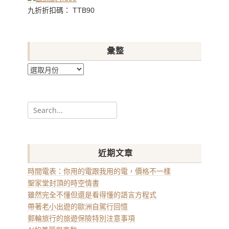
九折折扣碼： TTB90
彙整
彙
整
Search
for:
近期文章
時間電表：你用的電跟我用的電，價格不一樣
聖家堂封頂的時空情書
雖然完全不懂但還是看得懂的語言方程式
帶著老小出遊的歐洲自駕行回憶
郵輪旅行的旅遊保險特別注意事項