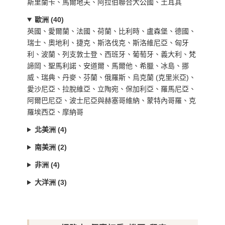
斯里蘭卡、馬爾地夫、阿拉伯聯合大公國、土耳其
歐洲 (40)
英國、愛爾蘭、法國、荷蘭、比利時、盧森堡、德國、
瑞士、奧地利、捷克、斯洛伐克、斯洛維尼亞、匈牙
利、波蘭、列支敦士登、西班牙、葡萄牙、義大利、梵
諦岡、聖馬利諾、安道爾、馬爾他、希臘、冰島、挪
威、瑞典、丹麥、芬蘭、俄羅斯、烏克蘭 (克里米亞)、
愛沙尼亞、拉脫維亞、立陶宛、保加利亞、羅馬尼亞、
阿爾巴尼亞、波士尼亞與赫塞哥維納、蒙特內哥羅、克
羅埃西亞、摩納哥
北美洲 (4)
南美洲 (2)
非洲 (4)
大洋洲 (3)