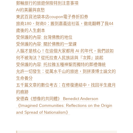
郵輪旅行的旅遊保險特別注意事項
AI的美麗與哀愁
東武百貨池袋本店coupon電子券折扣券
旅商180、財商0：搬到嘉義這社區，徹底翻轉了我44
歲後的人生劇本
受保護的內容: 台灣佛教的地位
受保護的內容: 關於佛教的一堂課
人腦才是核心！在這個大家都用 AI 的年代，我們該如
何不被淘汰？從托拉查人民族誌與『次葬』談起
受保護的內容: 托拉雅五種神聖而獨特的葬禮傳統
允許一切發生：從萬水千山的旅途，到拼湊博士論文的
生命養分
五千篇文章的數位考古：在修復連結中，找回半生歲月
的痕跡
安德森《想像的共同體》 Benedict Anderson
《Imagined Communities: Reflections on the Origin
and Spread of Nationalism》