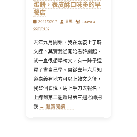
蛋餅，表皮酥口味多的早
餐店
Posted
Author
2021/02/17
艾瑪
Leave a
on
comment
去年九月開始，我在嘉義上了韓
文課。其實我從開始看韓劇起，
就一直很想學韓文，有一陣子還
買了書自己學。自從去年六月知
道嘉義有地方可以上韓文之後，
我整個雀悅，馬上手刀去報名。
上課到第二週還是第三週老師把
我
→ 繼續閱讀 …..