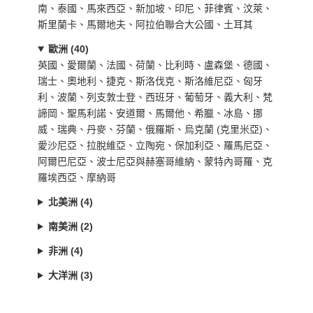
南、泰國、馬來西亞、新加坡、印尼、菲律賓、汶萊、
斯里蘭卡、馬爾地夫、阿拉伯聯合大公國、土耳其
歐洲 (40)
英國、愛爾蘭、法國、荷蘭、比利時、盧森堡、德國、
瑞士、奧地利、捷克、斯洛伐克、斯洛維尼亞、匈牙
利、波蘭、列支敦士登、西班牙、葡萄牙、義大利、梵
諦岡、聖馬利諾、安道爾、馬爾他、希臘、冰島、挪
威、瑞典、丹麥、芬蘭、俄羅斯、烏克蘭 (克里米亞)、
愛沙尼亞、拉脫維亞、立陶宛、保加利亞、羅馬尼亞、
阿爾巴尼亞、波士尼亞與赫塞哥維納、蒙特內哥羅、克
羅埃西亞、摩納哥
北美洲 (4)
南美洲 (2)
非洲 (4)
大洋洲 (3)