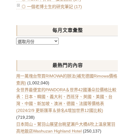
◎ 一個老博士生的研究筆記 (17)
每月文章彙整
每
月
文
章
最熱門的內容
彙
整
用一萬塊台幣買RIMOWA的辦法(補充德國Rimowa價格
查詢)
(1,002,040)
全世界最便宜的PANDORA＆世界42國潘朵拉價格比較
表：日本、韓國、義大利、西班牙、英國、美國、台
灣、中國、新加坡、澳洲、德國、法國等價格表
(2024/2/9 更新匯率＆排名&增加世界12國比較)
(719,238)
日本岡山・鷲羽山展望台眺望瀨戶大橋&吹上溫泉鷲羽
高地飯店Washuzan Highland Hotel
(250,137)