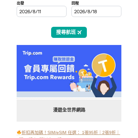
漫遊全世界網路
折扣再加碼！SIM/eSIM 任選： 1張95折｜2張9折｜