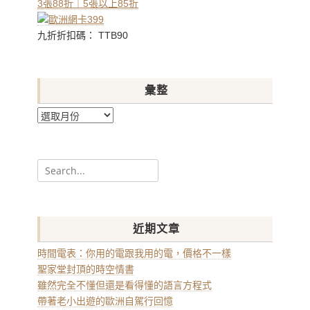
3張88折｜5張以上85折
九折折扣碼： TTB90
彙整
彙
整
Search
for:
近期文章
時間電表：你用的電跟我用的電，價格不一樣
聖家堂封頂的時空情書
雖然完全不懂但還是看得懂的語言方程式
帶著老小出遊的歐洲自駕行回憶