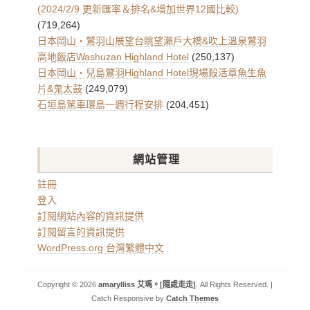
(2024/2/9 更新匯率＆排名&增加世界12國比較)
(719,264)
日本岡山・鷲羽山展望台眺望瀨戶大橋&吹上溫泉鷲羽
高地飯店Washuzan Highland Hotel
(250,137)
日本岡山・兒島鷲羽Highland Hotel現場殺活章魚生魚
片&鬼太鼓
(249,079)
石垣島駕車環島一週行程安排
(204,451)
網站管理
註冊
登入
訂閱網站內容的資訊提供
訂閱留言的資訊提供
WordPress.org 台灣繁體中文
Copyright © 2026
amarylliss 艾瑪。[隨處走走]
. All Rights Reserved. |
Catch Responsive by
Catch Themes