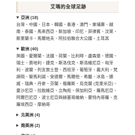
艾瑪的全球足跡
亞洲 (18)
台灣、中國、日本、韓國、香港、澳門、柬埔寨、越
南、泰國、馬來西亞、新加坡、印尼、菲律賓、汶萊、
斯里蘭卡、馬爾地夫、阿拉伯聯合大公國、土耳其
歐洲 (40)
英國、愛爾蘭、法國、荷蘭、比利時、盧森堡、德國、
瑞士、奧地利、捷克、斯洛伐克、斯洛維尼亞、匈牙
利、波蘭、列支敦士登、西班牙、葡萄牙、義大利、梵
諦岡、聖馬利諾、安道爾、馬爾他、希臘、冰島、挪
威、瑞典、丹麥、芬蘭、俄羅斯、烏克蘭 (克里米亞)、
愛沙尼亞、拉脫維亞、立陶宛、保加利亞、羅馬尼亞、
阿爾巴尼亞、波士尼亞與赫塞哥維納、蒙特內哥羅、克
羅埃西亞、摩納哥
北美洲 (4)
南美洲 (2)