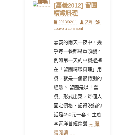
[嘉義2012] 留園
精緻料理
Posted
Author
2013/02/11
艾瑪
on
Leave a comment
嘉義的兩天一夜中，幾
乎每一餐都是重頭戲。
例如第一天的中餐選擇
在「留園精緻料理」用
餐，就是一個很特別的
經驗。 留園是以「套
餐」形式出菜，每個人
固定價格，記得沒錯的
話是450元一套。 主廚
李青洋曾經榮獲
→ 繼
續閱讀 …..