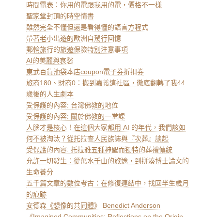
時間電表：你用的電跟我用的電，價格不一樣
聖家堂封頂的時空情書
雖然完全不懂但還是看得懂的語言方程式
帶著老小出遊的歐洲自駕行回憶
郵輪旅行的旅遊保險特別注意事項
AI的美麗與哀愁
東武百貨池袋本店coupon電子券折扣券
旅商180、財商0：搬到嘉義這社區，徹底翻轉了我44
歲後的人生劇本
受保護的內容: 台灣佛教的地位
受保護的內容: 關於佛教的一堂課
人腦才是核心！在這個大家都用 AI 的年代，我們該如
何不被淘汰？從托拉查人民族誌與『次葬』談起
受保護的內容: 托拉雅五種神聖而獨特的葬禮傳統
允許一切發生：從萬水千山的旅途，到拼湊博士論文的
生命養分
五千篇文章的數位考古：在修復連結中，找回半生歲月
的痕跡
安德森《想像的共同體》 Benedict Anderson
《Imagined Communities: Reflections on the Origin