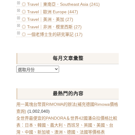
◎ Travel｜東南亞．Southeast Asia (241)
◎ Travel｜歐洲 Europe (447)
◎ Travel｜美洲．美加 (27)
◎ Travel｜非洲．模里西斯 (27)
◎ 一個老博士生的研究筆記 (17)
每月文章彙整
每
月
文
章
最熱門的內容
彙
整
用一萬塊台幣買RIMOWA的辦法(補充德國Rimowa價格
查詢)
(1,002,040)
全世界最便宜的PANDORA＆世界42國潘朵拉價格比較
表：日本、韓國、義大利、西班牙、英國、美國、台
灣、中國、新加坡、澳洲、德國、法國等價格表