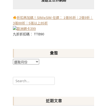
漫遊全世界網路
折扣再加碼！SIM/eSIM 任選： 1張95折｜2張9折｜
3張88折｜5張以上85折
九折折扣碼： TTB90
彙整
彙
整
Search
for:
近期文章