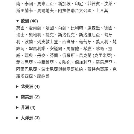
南、泰國、馬來西亞、新加坡、印尼、菲律賓、汶萊、
斯里蘭卡、馬爾地夫、阿拉伯聯合大公國、土耳其
歐洲 (40)
英國、愛爾蘭、法國、荷蘭、比利時、盧森堡、德國、
瑞士、奧地利、捷克、斯洛伐克、斯洛維尼亞、匈牙
利、波蘭、列支敦士登、西班牙、葡萄牙、義大利、梵
諦岡、聖馬利諾、安道爾、馬爾他、希臘、冰島、挪
威、瑞典、丹麥、芬蘭、俄羅斯、烏克蘭 (克里米亞)、
愛沙尼亞、拉脫維亞、立陶宛、保加利亞、羅馬尼亞、
阿爾巴尼亞、波士尼亞與赫塞哥維納、蒙特內哥羅、克
羅埃西亞、摩納哥
北美洲 (4)
南美洲 (2)
非洲 (4)
大洋洲 (3)