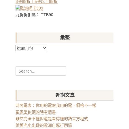
3張88折｜5張以上85折
九折折扣碼： TTB90
彙整
彙
整
Search
for:
近期文章
時間電表：你用的電跟我用的電，價格不一樣
聖家堂封頂的時空情書
雖然完全不懂但還是看得懂的語言方程式
帶著老小出遊的歐洲自駕行回憶