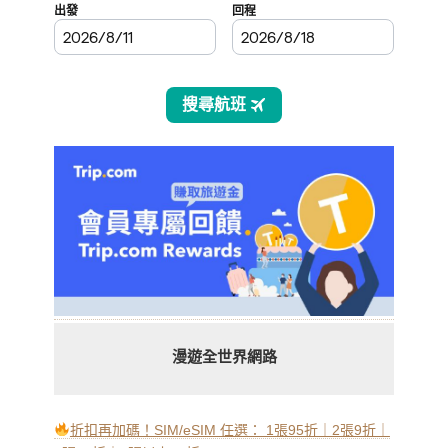
漫遊全世界網路
折扣再加碼！SIM/eSIM 任選： 1張95折｜2張9折｜