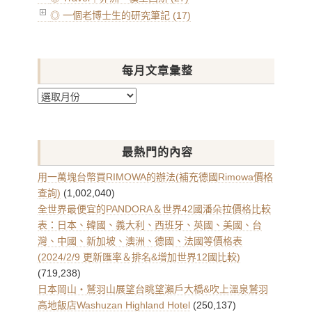
◎ 一個老博士生的研究筆記 (17)
每月文章彙整
每
月
文
章
最熱門的內容
彙
整
用一萬塊台幣買RIMOWA的辦法(補充德國Rimowa價格
查詢)
(1,002,040)
全世界最便宜的PANDORA＆世界42國潘朵拉價格比較
表：日本、韓國、義大利、西班牙、英國、美國、台
灣、中國、新加坡、澳洲、德國、法國等價格表
(2024/2/9 更新匯率＆排名&增加世界12國比較)
(719,238)
日本岡山・鷲羽山展望台眺望瀨戶大橋&吹上溫泉鷲羽
高地飯店Washuzan Highland Hotel
(250,137)