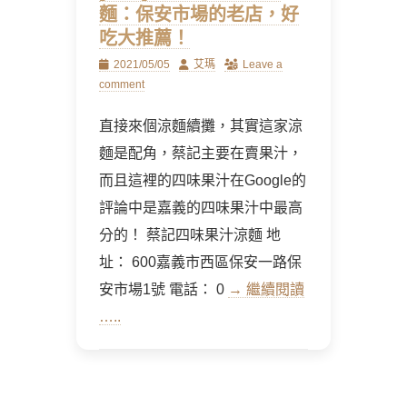
麵：保安市場的老店，好
吃大推薦！
Posted
Author
2021/05/05
艾瑪
Leave a
on
comment
直接來個涼麵續攤，其實這家涼
麵是配角，蔡記主要在賣果汁，
而且這裡的四味果汁在Google的
評論中是嘉義的四味果汁中最高
分的！ 蔡記四味果汁涼麵 地
址： 600嘉義市西區保安一路保
安市場1號 電話： 0
→ 繼續閱讀
…..