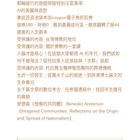
郵輪旅行的旅遊保險特別注意事項
AI的美麗與哀愁
東武百貨池袋本店coupon電子券折扣券
旅商180、財商0：搬到嘉義這社區，徹底翻轉了我44
歲後的人生劇本
受保護的內容: 台灣佛教的地位
受保護的內容: 關於佛教的一堂課
人腦才是核心！在這個大家都用 AI 的年代，我們該如
何不被淘汰？從托拉查人民族誌與『次葬』談起
受保護的內容: 托拉雅五種神聖而獨特的葬禮傳統
允許一切發生：從萬水千山的旅途，到拼湊博士論文的
生命養分
五千篇文章的數位考古：在修復連結中，找回半生歲月
的痕跡
安德森《想像的共同體》 Benedict Anderson
《Imagined Communities: Reflections on the Origin
and Spread of Nationalism》