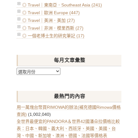
◎ Travel｜東南亞．Southeast Asia (241)
◎ Travel｜歐洲 Europe (447)
◎ Travel｜美洲．美加 (27)
◎ Travel｜非洲．模里西斯 (27)
◎ 一個老博士生的研究筆記 (17)
每月文章彙整
每
月
文
章
最熱門的內容
彙
整
用一萬塊台幣買RIMOWA的辦法(補充德國Rimowa價格
查詢)
(1,002,040)
全世界最便宜的PANDORA＆世界42國潘朵拉價格比較
表：日本、韓國、義大利、西班牙、英國、美國、台
灣、中國、新加坡、澳洲、德國、法國等價格表