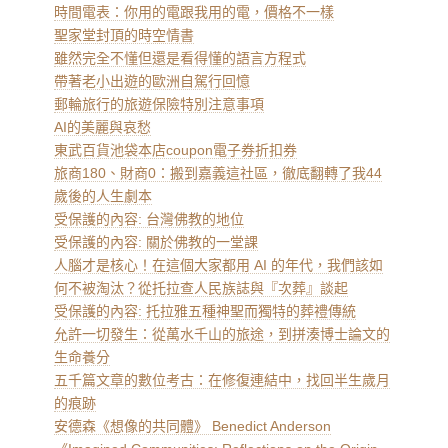
時間電表：你用的電跟我用的電，價格不一樣
聖家堂封頂的時空情書
雖然完全不懂但還是看得懂的語言方程式
帶著老小出遊的歐洲自駕行回憶
郵輪旅行的旅遊保險特別注意事項
AI的美麗與哀愁
東武百貨池袋本店coupon電子券折扣券
旅商180、財商0：搬到嘉義這社區，徹底翻轉了我44
歲後的人生劇本
受保護的內容: 台灣佛教的地位
受保護的內容: 關於佛教的一堂課
人腦才是核心！在這個大家都用 AI 的年代，我們該如
何不被淘汰？從托拉查人民族誌與『次葬』談起
受保護的內容: 托拉雅五種神聖而獨特的葬禮傳統
允許一切發生：從萬水千山的旅途，到拼湊博士論文的
生命養分
五千篇文章的數位考古：在修復連結中，找回半生歲月
的痕跡
安德森《想像的共同體》 Benedict Anderson