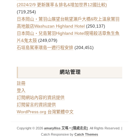
(2024/2/9 更新匯率＆排名&增加世界12國比較)
(719,254)
日本岡山・鷲羽山展望台眺望瀨戶大橋&吹上溫泉鷲羽
高地飯店Washuzan Highland Hotel
(250,137)
日本岡山・兒島鷲羽Highland Hotel現場殺活章魚生魚
片&鬼太鼓
(249,079)
石垣島駕車環島一週行程安排
(204,451)
網站管理
註冊
登入
訂閱網站內容的資訊提供
訂閱留言的資訊提供
WordPress.org 台灣繁體中文
Copyright © 2026
amarylliss 艾瑪。[隨處走走]
. All Rights Reserved. |
Catch Responsive by
Catch Themes