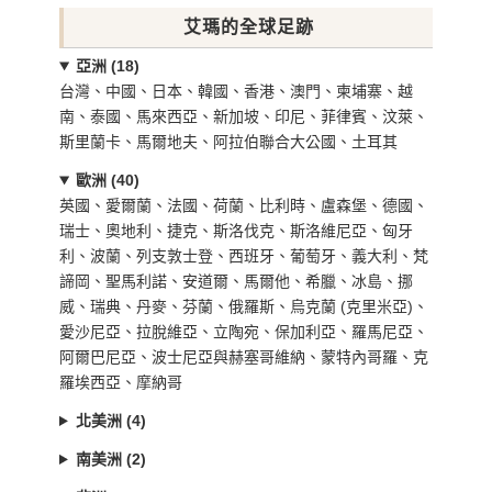
艾瑪的全球足跡
亞洲 (18)
台灣、中國、日本、韓國、香港、澳門、柬埔寨、越
南、泰國、馬來西亞、新加坡、印尼、菲律賓、汶萊、
斯里蘭卡、馬爾地夫、阿拉伯聯合大公國、土耳其
歐洲 (40)
英國、愛爾蘭、法國、荷蘭、比利時、盧森堡、德國、
瑞士、奧地利、捷克、斯洛伐克、斯洛維尼亞、匈牙
利、波蘭、列支敦士登、西班牙、葡萄牙、義大利、梵
諦岡、聖馬利諾、安道爾、馬爾他、希臘、冰島、挪
威、瑞典、丹麥、芬蘭、俄羅斯、烏克蘭 (克里米亞)、
愛沙尼亞、拉脫維亞、立陶宛、保加利亞、羅馬尼亞、
阿爾巴尼亞、波士尼亞與赫塞哥維納、蒙特內哥羅、克
羅埃西亞、摩納哥
北美洲 (4)
南美洲 (2)