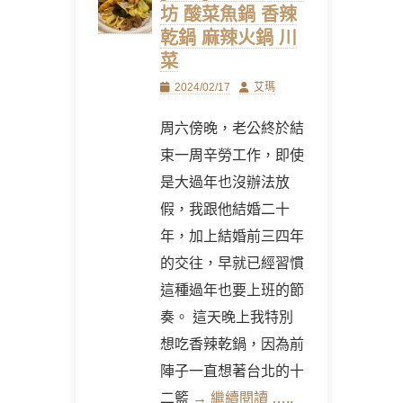
坊 酸菜魚鍋 香辣
乾鍋 麻辣火鍋 川
菜
Posted
Author
2024/02/17
艾瑪
on
周六傍晚，老公終於結
束一周辛勞工作，即使
是大過年也沒辦法放
假，我跟他結婚二十
年，加上結婚前三四年
的交往，早就已經習慣
這種過年也要上班的節
奏。 這天晚上我特別
想吃香辣乾鍋，因為前
陣子一直想著台北的十
二籃
→ 繼續閱讀 …..