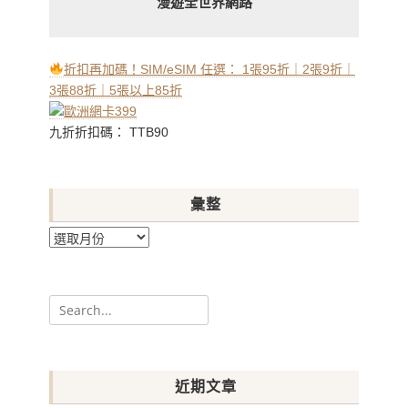
漫遊全世界網路
折扣再加碼！SIM/eSIM 任選： 1張95折｜2張9折｜
3張88折｜5張以上85折
九折折扣碼： TTB90
彙整
彙
整
Search
for:
近期文章