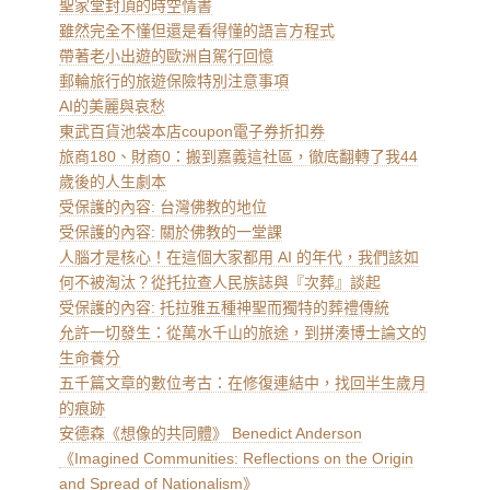
聖家堂封頂的時空情書
雖然完全不懂但還是看得懂的語言方程式
帶著老小出遊的歐洲自駕行回憶
郵輪旅行的旅遊保險特別注意事項
AI的美麗與哀愁
東武百貨池袋本店coupon電子券折扣券
旅商180、財商0：搬到嘉義這社區，徹底翻轉了我44
歲後的人生劇本
受保護的內容: 台灣佛教的地位
受保護的內容: 關於佛教的一堂課
人腦才是核心！在這個大家都用 AI 的年代，我們該如
何不被淘汰？從托拉查人民族誌與『次葬』談起
受保護的內容: 托拉雅五種神聖而獨特的葬禮傳統
允許一切發生：從萬水千山的旅途，到拼湊博士論文的
生命養分
五千篇文章的數位考古：在修復連結中，找回半生歲月
的痕跡
安德森《想像的共同體》 Benedict Anderson
《Imagined Communities: Reflections on the Origin
and Spread of Nationalism》