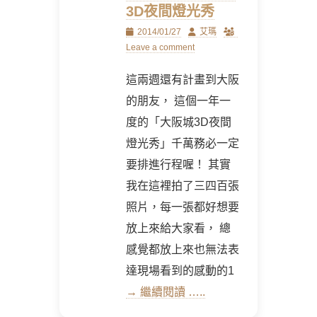
3D夜間燈光秀
Posted
Author
2014/01/27
艾瑪
on
Leave a comment
這兩週還有計畫到大阪
的朋友， 這個一年一
度的「大阪城3D夜間
燈光秀」千萬務必一定
要排進行程喔！ 其實
我在這裡拍了三四百張
照片，每一張都好想要
放上來給大家看， 總
感覺都放上來也無法表
達現場看到的感動的1
→ 繼續閱讀 …..