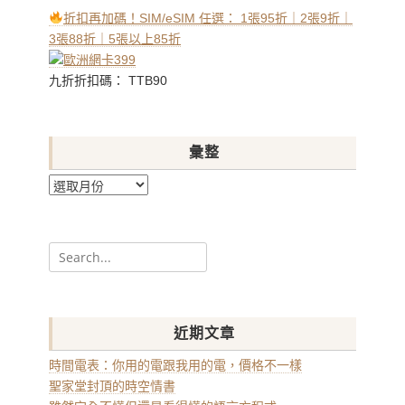
折扣再加碼！SIM/eSIM 任選： 1張95折｜2張9折｜
3張88折｜5張以上85折
九折折扣碼： TTB90
彙整
彙
整
Search
for:
近期文章
時間電表：你用的電跟我用的電，價格不一樣
聖家堂封頂的時空情書