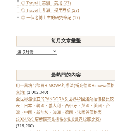
◎ Travel｜美洲．美加 (27)
◎ Travel｜非洲．模里西斯 (27)
◎ 一個老博士生的研究筆記 (17)
每月文章彙整
每
月
文
章
最熱門的內容
彙
整
用一萬塊台幣買RIMOWA的辦法(補充德國Rimowa價格
查詢)
(1,002,040)
全世界最便宜的PANDORA＆世界42國潘朵拉價格比較
表：日本、韓國、義大利、西班牙、英國、美國、台
灣、中國、新加坡、澳洲、德國、法國等價格表
(2024/2/9 更新匯率＆排名&增加世界12國比較)
(719,260)