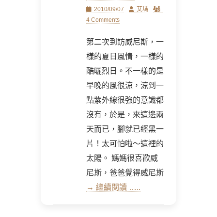
Posted
Author
2010/09/07
艾瑪
on
4 Comments
第二次到訪威尼斯，一
樣的夏日風情，一樣的
酷曬烈日。不一樣的是
早晚的風很涼，涼到一
點紫外線很強的意識都
沒有，於是，來這邊兩
天而已，腳就已經黑一
片！太可怕啦～這裡的
太陽。 媽媽很喜歡威
尼斯，爸爸覺得威尼斯
→ 繼續閱讀 …..