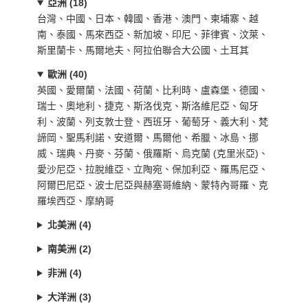
亞洲 (18)
台灣、中國、日本、韓國、香港、澳門、柬埔寨、越
南、泰國、馬來西亞、新加坡、印尼、菲律賓、汶萊、
斯里蘭卡、馬爾地夫、阿拉伯聯合大公國、土耳其
歐洲 (40)
英國、愛爾蘭、法國、荷蘭、比利時、盧森堡、德國、
瑞士、奧地利、捷克、斯洛伐克、斯洛維尼亞、匈牙
利、波蘭、列支敦士登、西班牙、葡萄牙、義大利、梵
諦岡、聖馬利諾、安道爾、馬爾他、希臘、冰島、挪
威、瑞典、丹麥、芬蘭、俄羅斯、烏克蘭 (克里米亞)、
愛沙尼亞、拉脫維亞、立陶宛、保加利亞、羅馬尼亞、
阿爾巴尼亞、波士尼亞與赫塞哥維納、蒙特內哥羅、克
羅埃西亞、摩納哥
北美洲 (4)
南美洲 (2)
非洲 (4)
大洋洲 (3)