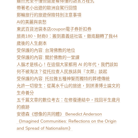
雖然完全不懂但還是看得懂的語言方程式
帶著老小出遊的歐洲自駕行回憶
郵輪旅行的旅遊保險特別注意事項
AI的美麗與哀愁
東武百貨池袋本店coupon電子券折扣券
旅商180、財商0：搬到嘉義這社區，徹底翻轉了我44
歲後的人生劇本
受保護的內容: 台灣佛教的地位
受保護的內容: 關於佛教的一堂課
人腦才是核心！在這個大家都用 AI 的年代，我們該如
何不被淘汰？從托拉查人民族誌與『次葬』談起
受保護的內容: 托拉雅五種神聖而獨特的葬禮傳統
允許一切發生：從萬水千山的旅途，到拼湊博士論文的
生命養分
五千篇文章的數位考古：在修復連結中，找回半生歲月
的痕跡
安德森《想像的共同體》 Benedict Anderson
《Imagined Communities: Reflections on the Origin
and Spread of Nationalism》