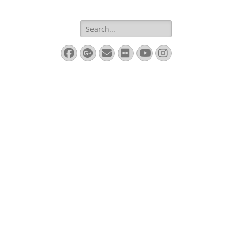
Search
for:
Facebook
Googleplus
Email
Flickr
YouTube
Instagram