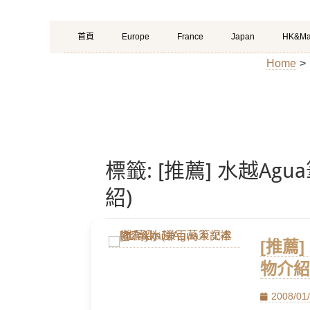
Primary
Skip
首頁
Europe
France
Japan
HK&Ma
Menu
to
Home
>
content
標籤:
[推薦] 水越Ag
紹)
[推薦
物介紹
Posted
2008/01