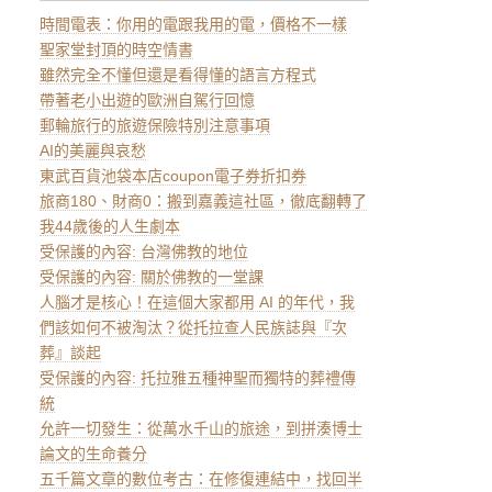
時間電表：你用的電跟我用的電，價格不一樣
聖家堂封頂的時空情書
雖然完全不懂但還是看得懂的語言方程式
帶著老小出遊的歐洲自駕行回憶
郵輪旅行的旅遊保險特別注意事項
AI的美麗與哀愁
東武百貨池袋本店coupon電子券折扣券
旅商180、財商0：搬到嘉義這社區，徹底翻轉了
我44歲後的人生劇本
受保護的內容: 台灣佛教的地位
受保護的內容: 關於佛教的一堂課
人腦才是核心！在這個大家都用 AI 的年代，我
們該如何不被淘汰？從托拉查人民族誌與『次
葬』談起
受保護的內容: 托拉雅五種神聖而獨特的葬禮傳
統
允許一切發生：從萬水千山的旅途，到拼湊博士
論文的生命養分
五千篇文章的數位考古：在修復連結中，找回半