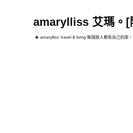
amarylliss 艾瑪
★ amarylliss' travel & living 每個旅人