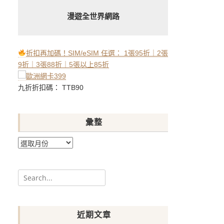
漫遊全世界網路
折扣再加碼！SIM/eSIM 任選： 1張95折｜2張
9折｜3張88折｜5張以上85折
九折折扣碼： TTB90
彙整
彙
整
Search
for:
近期文章