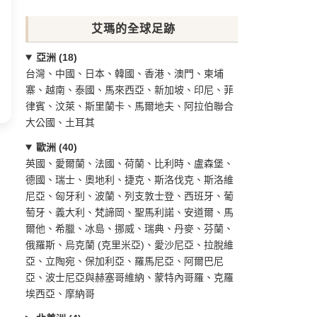
艾瑪的全球足跡
亞洲 (18)
台灣、中國、日本、韓國、香港、澳門、柬埔
寨、越南、泰國、馬來西亞、新加坡、印尼、菲
律賓、汶萊、斯里蘭卡、馬爾地夫、阿拉伯聯合
大公國、土耳其
歐洲 (40)
英國、愛爾蘭、法國、荷蘭、比利時、盧森堡、
德國、瑞士、奧地利、捷克、斯洛伐克、斯洛維
尼亞、匈牙利、波蘭、列支敦士登、西班牙、葡
萄牙、義大利、梵諦岡、聖馬利諾、安道爾、馬
爾他、希臘、冰島、挪威、瑞典、丹麥、芬蘭、
俄羅斯、烏克蘭 (克里米亞)、愛沙尼亞、拉脫維
亞、立陶宛、保加利亞、羅馬尼亞、阿爾巴尼
亞、波士尼亞與赫塞哥維納、蒙特內哥羅、克羅
埃西亞、摩納哥